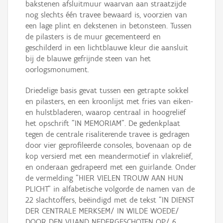
bakstenen afsluitmuur waarvan aan straatzijde
nog slechts één travee bewaard is, voorzien van
een lage plint en dekstenen in betonsteen. Tussen
de pilasters is de muur gecementeerd en
geschilderd in een lichtblauwe kleur die aansluit
bij de blauwe gefrijnde steen van het
oorlogsmonument.
Driedelige basis gevat tussen een getrapte sokkel
en pilasters, en een kroonlijst met fries van eiken-
en hulstbladeren, waarop centraal in hoogreliëf
het opschrift "IN MEMORIAM". De gedenkplaat
tegen de centrale risaliterende travee is gedragen
door vier geprofileerde consoles, bovenaan op de
kop versierd met een meandermotief in vlakreliëf,
en onderaan gedrapeerd met een guirlande. Onder
de vermelding "HIER VIELEN TROUW AAN HUN
PLICHT" in alfabetische volgorde de namen van de
22 slachtoffers, beëindigd met de tekst "IN DIENST
DER CENTRALE MERKSEM/ IN WILDE WOEDE/
DOOR DEN VIJAND NEDERGESCHOTEN OP/ 6