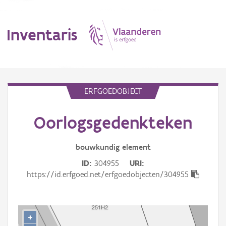
Inventaris
MENU
ERFGOEDOBJECT
Oorlogsgedenkteken
Erfgoedobject
Aanduidingsobject
bouwkundig
element
ID
304955
URI
Waarneming
https://id.erfgoed.net/erfgoedobjecten/304955
Thema
Gebeurtenis
+