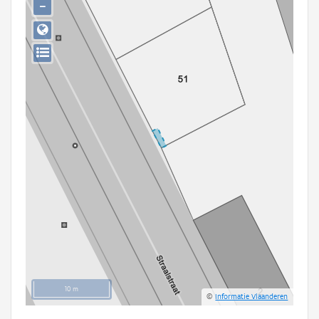
−
Persoon of collectief
Downloads
Hergebruik
Aanmelden
10 m
©
Informatie Vlaanderen