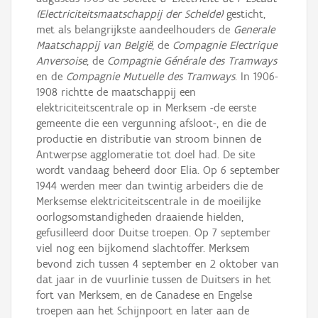
(Electriciteitsmaatschappij der Schelde)
gesticht,
met als belangrijkste aandeelhouders de
Generale
Maatschappij van België
, de
Compagnie Electrique
Anversoise
, de
Compagnie Générale des Tramways
en de
Compagnie Mutuelle des Tramways
. In 1906-
1908 richtte de maatschappij een
elektriciteitscentrale op in Merksem -de eerste
gemeente die een vergunning afsloot-, en die de
productie en distributie van stroom binnen de
Antwerpse agglomeratie tot doel had. De site
wordt vandaag beheerd door Elia. Op 6 september
1944 werden meer dan twintig arbeiders die de
Merksemse elektriciteitscentrale in de moeilijke
oorlogsomstandigheden draaiende hielden,
gefusilleerd door Duitse troepen. Op 7 september
viel nog een bijkomend slachtoffer. Merksem
bevond zich tussen 4 september en 2 oktober van
dat jaar in de vuurlinie tussen de Duitsers in het
fort van Merksem, en de Canadese en Engelse
troepen aan het Schijnpoort en later aan de