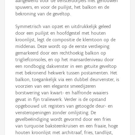
aangewend voor de vensterdorpels met gehouwen
spuwers, en voor de puilijst, het balkon en de
bekroning van de geveltop.
Symmetrisch van opzet en uitdrukkelijk geleed
door een puilijst en hoofdgestel met houten
kroonlijst, legt de compositie de klemtoon op de
middenas. Deze wordt op de eerste verdieping
gemarkeerd door een rechthoekig balkon op
trigliefconsoles, en op het mansardeniveau door
een rondbogig dakvenster in een getuite geveltop
met bekronend hekwerk tussen postamenten. Het
balkon, toegankelijk via een dubbel deurvenster, is
voorzien van een elegante smeedijzeren
borstwering van kwart- en halfronde waaiers
gevat in fijn traliewerk. Verder is de opstand
opgebouwd uit registers van getoogde deur- en
vensteropeningen zonder omlijsting. De
gevelbeëindiging wordt gevormd door een fries
van turquoise baksteenkruisen en een fraaie, hoge
houten kroonlijst met architraaf, fries, tandlijst,