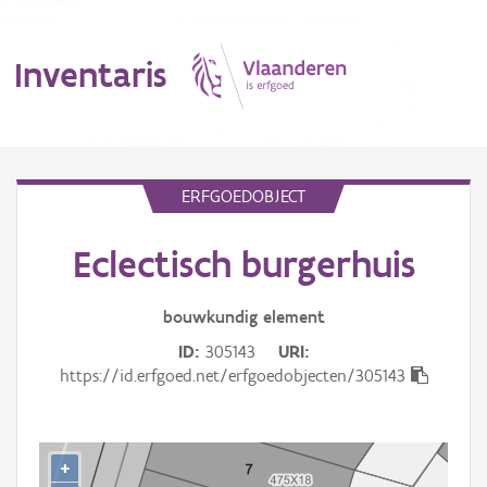
Inventaris
MENU
ERFGOEDOBJECT
Eclectisch burgerhuis
Erfgoedobject
Aanduidingsobject
bouwkundig
element
ID
305143
URI
Waarneming
https://id.erfgoed.net/erfgoedobjecten/305143
Thema
Gebeurtenis
+