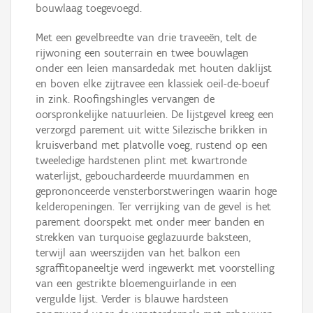
bouwlaag toegevoegd.
Met een gevelbreedte van drie traveeën, telt de
rijwoning een souterrain en twee bouwlagen
onder een leien mansardedak met houten daklijst
en boven elke zijtravee een klassiek oeil-de-boeuf
in zink. Roofingshingles vervangen de
oorspronkelijke natuurleien. De lijstgevel kreeg een
verzorgd parement uit witte Silezische brikken in
kruisverband met platvolle voeg, rustend op een
tweeledige hardstenen plint met kwartronde
waterlijst, gebouchardeerde muurdammen en
geprononceerde vensterborstweringen waarin hoge
kelderopeningen. Ter verrijking van de gevel is het
parement doorspekt met onder meer banden en
strekken van turquoise geglazuurde baksteen,
terwijl aan weerszijden van het balkon een
sgraffitopaneeltje werd ingewerkt met voorstelling
van een gestrikte bloemenguirlande in een
vergulde lijst. Verder is blauwe hardsteen