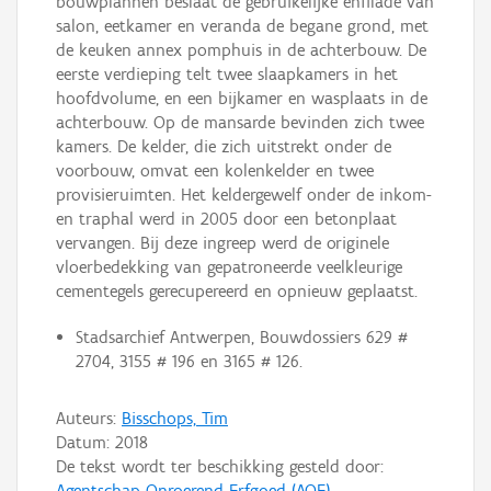
bouwplannen beslaat de gebruikelijke enfilade van
salon, eetkamer en veranda de begane grond, met
de keuken annex pomphuis in de achterbouw. De
eerste verdieping telt twee slaapkamers in het
hoofdvolume, en een bijkamer en wasplaats in de
achterbouw. Op de mansarde bevinden zich twee
kamers. De kelder, die zich uitstrekt onder de
voorbouw, omvat een kolenkelder en twee
provisieruimten. Het keldergewelf onder de inkom-
en traphal werd in 2005 door een betonplaat
vervangen. Bij deze ingreep werd de originele
vloerbedekking van gepatroneerde veelkleurige
cementegels gerecupereerd en opnieuw geplaatst.
Stadsarchief Antwerpen, Bouwdossiers 629 #
2704, 3155 # 196 en 3165 # 126.
Auteurs:
Bisschops, Tim
Datum:
2018
De tekst wordt ter beschikking gesteld door:
Agentschap Onroerend Erfgoed (AOE)