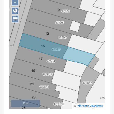
−
Persoon of collectief
Downloads
Hergebruik
Aanmelden
10 m
©
Informatie Vlaanderen