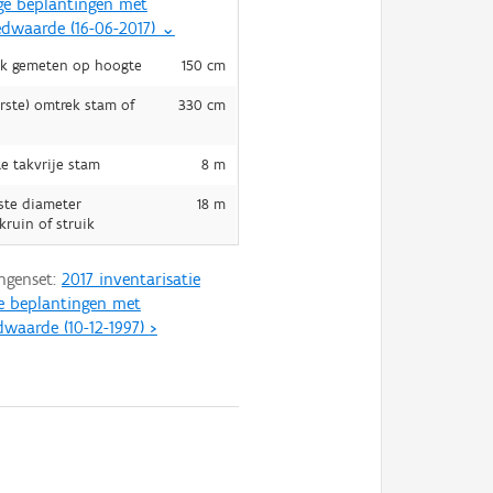
ge beplantingen met
edwaarde (16-06-2017)
⌄
k gemeten op hoogte
150 cm
rste) omtrek stam of
330 cm
e takvrije stam
8 m
ste diameter
18 m
ruin of struik
ngenset:
2017 inventarisatie
e beplantingen met
dwaarde (10-12-1997)
>