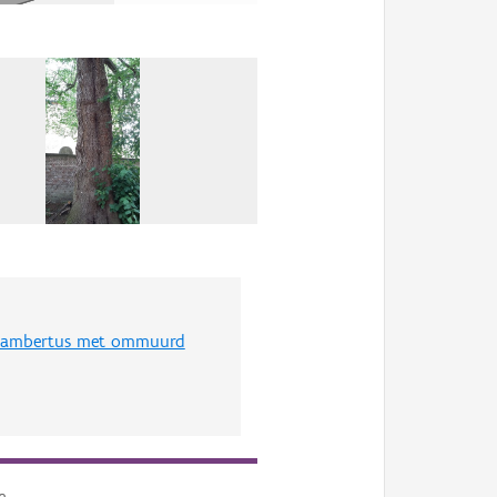
-Lambertus met ommuurd
e