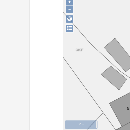
+
−
10 m