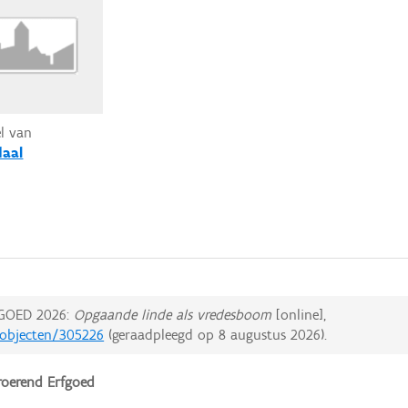
el van
daal
GOED 2026:
Opgaande linde als vredesboom
[online],
edobjecten/305226
(geraadpleegd op
8 augustus 2026
).
oerend Erfgoed