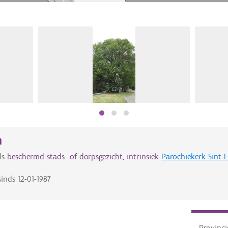
n
ls
beschermd stads- of dorpsgezicht, intrinsiek
Parochiekerk Sint
inds
12-01-1987
Provinci