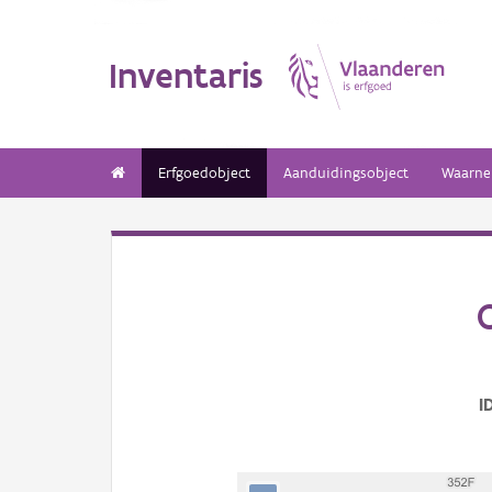
Inventaris
Erfgoedobject
Aanduidingsobject
Waarne
I