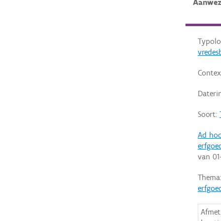
Aanwez
Typolo
vrede
Contex
Dateri
Soort:
Ad hoc
erfgoe
van
01
Thema
erfgoe
Afmet