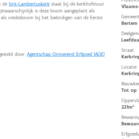
j de
Sint-Lambertuskerk
staat bij de kerkhofmuur
Vlaams
twaarschijnlijk is deze boom aangeplant als
Gemeen
als vredesboom bij het beëindigen van de Eerste
Bertem
Deelgem
Leefdaa
Straat
gesteld door:
Agentschap Onroerend Erfgoed (AOE)
Kerkrin
Locatie
Kerkrin
Nauwkeu
Tot op
Oppervl
221m²
Bewarin
Bewaar
Erfgoed