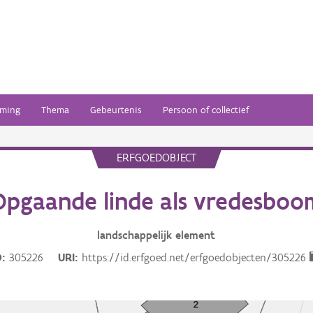
ming
Thema
Gebeurtenis
Persoon of collectief
ERFGOEDOBJECT
Opgaande linde als vredesboo
landschappelijk
element
D
305226
URI
https://id.erfgoed.net/erfgoedobjecten/305226