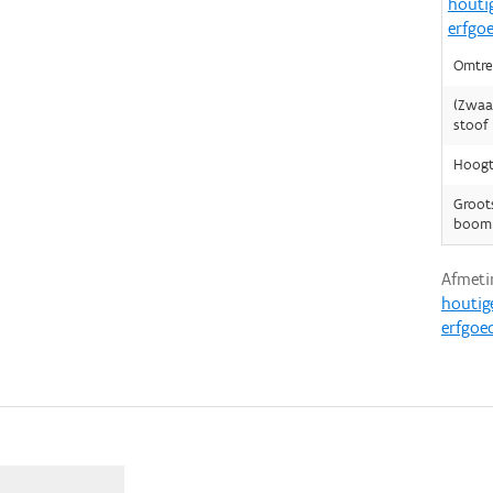
houti
erfgo
Omtre
(Zwaa
stoof
Hoogt
Groot
boomk
Afmeti
houtig
erfgoe