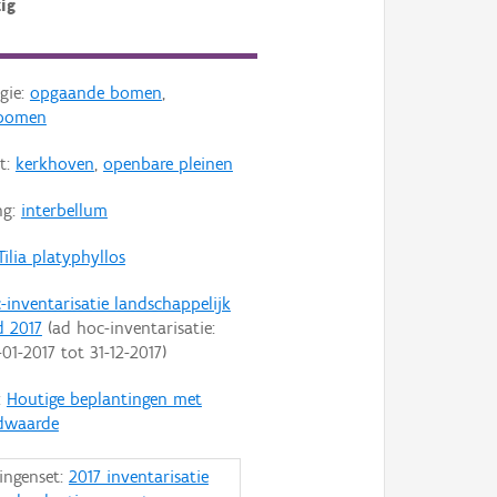
ig
gie:
opgaande bomen
,
sbomen
t:
kerkhoven
,
openbare pleinen
ng:
interbellum
Tilia platyphyllos
-inventarisatie landschappelijk
d 2017
(ad hoc-inventarisatie:
-01-2017
tot
31-12-2017
)
:
Houtige beplantingen met
dwaarde
ingenset:
2017 inventarisatie