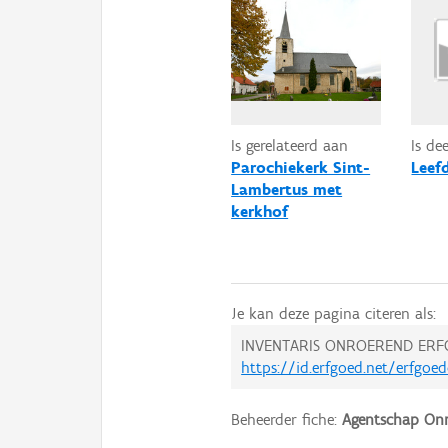
Is gerelateerd aan
Is de
Parochiekerk Sint-
Leef
Lambertus met
kerkhof
Je kan deze pagina citeren als:
INVENTARIS ONROEREND ERF
https://id.erfgoed.net/erfgo
Beheerder fiche:
Agentschap Onr