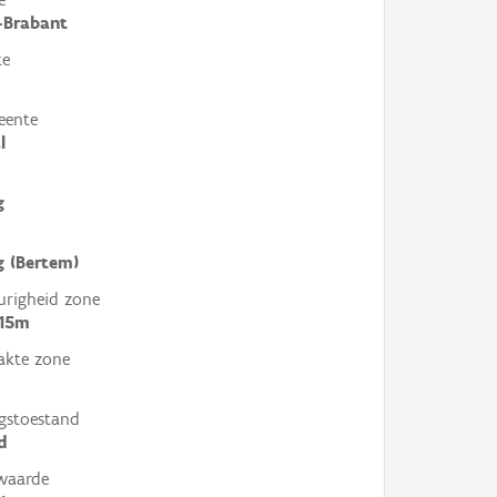
-Brabant
te
eente
l
g
g (Bertem)
righeid zone
 15m
akte zone
gstoestand
d
waarde