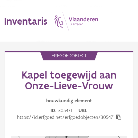
Inventaris
MENU
ERFGOEDOBJECT
Kapel toegewijd aan
Erfgoedobject
Onze-Lieve-Vrouw
Aanduidingsobject
bouwkundig
element
Waarneming
ID
305471
URI
Thema
https://id.erfgoed.net/erfgoedobjecten/305471
Gebeurtenis