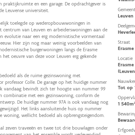
 praktijkruimte en een garage. De opdrachtgever is
Gemeen
de Leuvense universiteit.
Leuven
amelijk toelegde op wederopbouwwoningen in
Deelgem
n het centrum van Leuven en arbeiderswoningen aan de
Heverle
n evolutie naar een erg modernistische vormentaal
Straat
e eeuw. Hier zijn nog maar weinig voorbeelden van
Erasme 
modernistische burgerwoningen langs de Erasme
n het oeuvre van deze voor Leuven erg gekende
Locatie
Erasme 
(Leuven
edoeld als de ruime gezinswoning met
Nauwkeu
or professor Colle. De garage op het huidige nummer
Tot op
ok vandaag bevindt zich ter hoogte van nummer 99
 in combinatie met een gezinswoning, conform de
Oppervl
 ontwerp. De huidige nummer 97A is ook vandaag nog
1 540m
 gewijzigd. Het links aansluitende huis op nummer
Bewarin
e woning, wellicht bedoeld als opbrengsteigendom.
Bewaar
al zeven traveeën en twee tot drie bouwlagen onder
Erfgoed
eenparement van het ensemble wordt verlevendigd