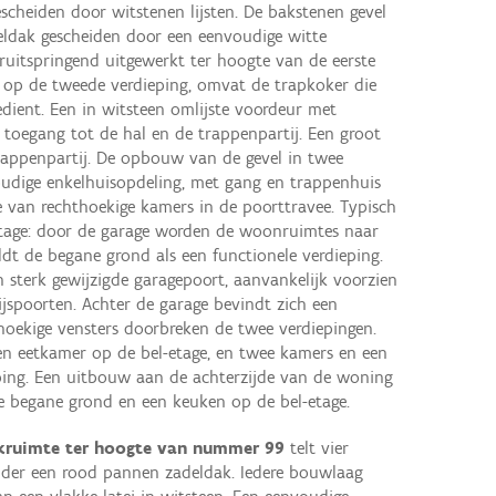
scheiden door witstenen lijsten. De bakstenen gevel
eldak gescheiden door een eenvoudige witte
ooruitspringend uitgewerkt ter hoogte van de eerste
op de tweede verdieping, omvat de trapkoker die
edient. Een in witsteen omlijste voordeur met
 toegang tot de hal en de trappenpartij. Een groot
trappenpartij. De opbouw van de gevel in twee
oudige enkelhuisopdeling, met gang en trappenhuis
e van rechthoekige kamers in de poorttravee. Typisch
-etage: door de garage worden de woonruimtes naar
ldt de begane grond als een functionele verdieping.
 sterk gewijzigde garagepoort, aanvankelijk voorzien
jspoorten. Achter de garage bevindt zich een
hoekige vensters doorbreken de twee verdiepingen.
n eetkamer op de bel-etage, en twee kamers en een
ing. Een uitbouw aan de achterzijde van de woning
e begane grond en een keuken op de bel-etage.
jkruimte ter hoogte van nummer 99
telt vier
der een rood pannen zadeldak. Iedere bouwlaag