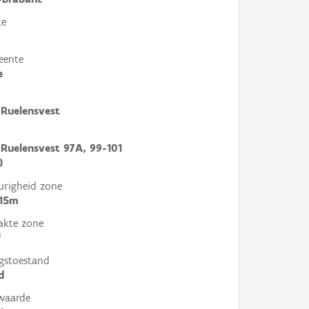
te
eente
e
Ruelensvest
Ruelensvest 97A, 99-101
)
righeid zone
 15m
akte zone
²
gstoestand
d
waarde