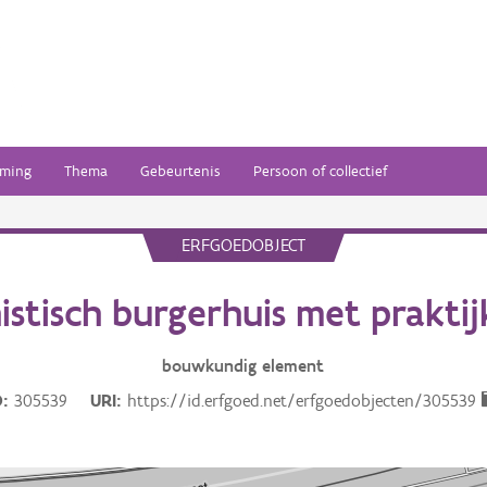
ming
Thema
Gebeurtenis
Persoon of collectief
ERFGOEDOBJECT
stisch burgerhuis met prakti
bouwkundig
element
D
305539
URI
https://id.erfgoed.net/erfgoedobjecten/305539