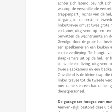
achter zich latend, bevindt zic
waarop de verschillende vertr
trappenpartij rechts van de hal,
toegang tot de eerste en tweede
linkertravee omvat twee grote r
eetkamer, uitgevend op een terr
omvatten de wachtruimte en de
Gevolgd door de grote hal bevi
een speelkamer en een keuken aa
eerste verdieping. Ter hoogte va
slaapkamers uit op de hal. Ter 
tuinzijde een living, uitgevend
twee slaapkamers en een badkam
Opvallend is de kleine trap die
linker travee tot de tweede verd
met kamers en een badkamer, gez
dienstpersoneel.
De garage ter hoogte van n
Aanvankelijk bestond deze uit 