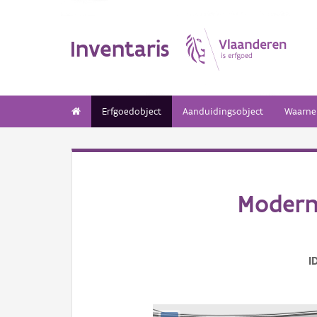
Inventaris
Erfgoedobject
Aanduidingsobject
Waarne
Moderni
I