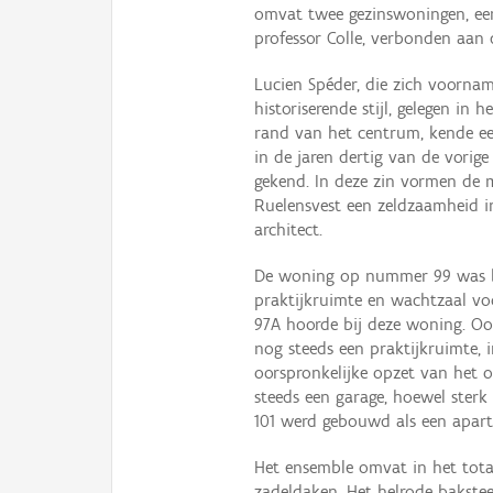
omvat twee gezinswoningen, een
professor Colle, verbonden aan 
Lucien Spéder, die zich voorn
historiserende stijl, gelegen i
rand van het centrum, kende ee
in de jaren dertig van de vorig
gekend. In deze zin vormen de 
Ruelensvest een zeldzaamheid i
architect.
De woning op nummer 99 was b
praktijkruimte en wachtzaal vo
97A hoorde bij deze woning. O
nog steeds een praktijkruimte,
oorspronkelijke opzet van het
steeds een garage, hoewel sterk
101 werd gebouwd als een apart
Het ensemble omvat in het tota
zadeldaken. Het helrode bakst