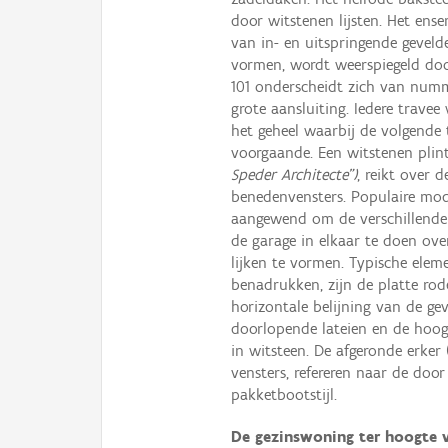
door witstenen lijsten. Het ens
van in- en uitspringende geveld
vormen, wordt weerspiegeld do
101 onderscheidt zich van numm
grote aansluiting. Iedere trav
het geheel waarbij de volgende 
voorgaande. Een witstenen plint
Speder Architecte”)
, reikt over 
benedenvensters. Populaire mod
aangewend om de verschillende 
de garage in elkaar te doen ov
lijken te vormen. Typische elem
benadrukken, zijn de platte ro
horizontale belijning van de gev
doorlopende lateien en de hoog
in witsteen. De afgeronde erker
vensters, refereren naar de do
pakketbootstijl.
De gezinswoning ter hoogte