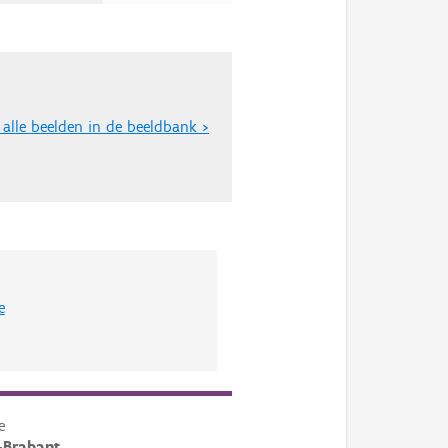
 alle beelden in de beeldbank >
e
e
-Brabant