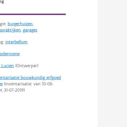
ig
gie:
burgerhuizen
,
spraktijken
,
garages
ng:
interbellum
odernisme
, Lucien
(Ontwerper)
entarisatie bouwkundig erfgoed
ee
(inventarisatie: van
10-06-
ot
31-07-2019
)