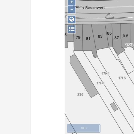
+
−
20 m