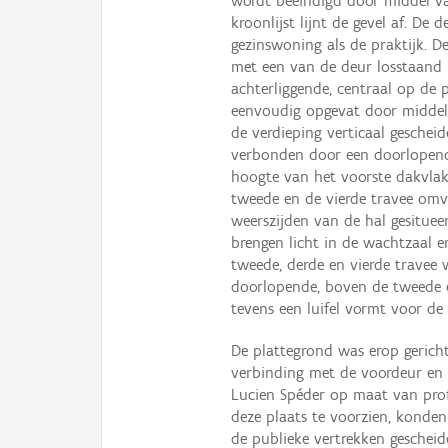
wordt beëindigd door middel va
kroonlijst lijnt de gevel af. De
gezinswoning als de praktijk. D
met een van de deur losstaand r
achterliggende, centraal op de 
eenvoudig opgevat door middel 
de verdieping verticaal gesche
verbonden door een doorlopend
hoogte van het voorste dakvlak
tweede en de vierde travee omv
weerszijden van de hal gesituee
brengen licht in de wachtzaal e
tweede, derde en vierde travee
doorlopende, boven de tweede e
tevens een luifel vormt voor d
De plattegrond was erop gericht 
verbinding met de voordeur en 
Lucien Spéder op maat van pro
deze plaats te voorzien, konden
de publieke vertrekken gescheid