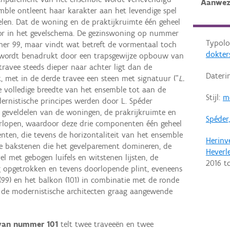
Aanwez
emble ontleent haar karakter aan het levendige spel
elen. Dat de woning en de praktijkruimte één geheel
or in het gevelschema. De gezinswoning op nummer
Typolo
er 99, maar vindt wat betreft de vormentaal toch
dokter
ee wordt benadrukt door een trapsgewijze opbouw van
travee steeds dieper naar achter ligt dan de
Dateri
, met in de derde travee een steen met signatuur (“
L.
de volledige breedte van het ensemble tot aan de
Stijl:
m
ernistische principes werden door L. Spéder
geveldelen van de woningen, de prakrijkruimte en
Spéder
erlopen, waardoor deze drie componenten één geheel
enten, die tevens de horizontaliteit van het ensemble
Herinv
de bakstenen die het gevelparement domineren, de
Heverl
el met gebogen luifels en witstenen lijsten, de
2016
t
 opgetrokken en tevens doorlopende plint, eveneens
 (99) en het balkon (101) in combinatie met de ronde
or de modernistische architecten graag aangewende
 van nummer 101
telt twee traveeën en twee