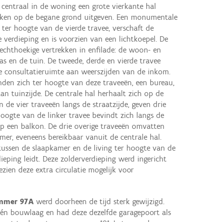
h centraal in de woning een grote vierkante hal
ekken op de begane grond uitgeven. Een monumentale
 ter hoogte van de vierde travee, verschaft de
 verdieping en is voorzien van een lichtkoepel. De
echthoekige vertrekken in enfilade: de woon- en
as en de tuin. De tweede, derde en vierde travee
 consultatieruimte aan weerszijden van de inkom.
nden zich ter hoogte van deze traveeën, een bureau,
n tuinzijde. De centrale hal herhaalt zich op de
n de vier traveeën langs de straatzijde, geven drie
hoogte van de linker travee bevindt zich langs de
 op een balkon. De drie overige traveeën omvatten
er, eveneens bereikbaar vanuit de centrale hal.
 tussen de slaapkamer en de living ter hoogte van de
ieping leidt. Deze zolderverdieping werd ingericht
ien deze extra circulatie mogelijk voor
ummer 97A
werd doorheen de tijd sterk gewijzigd.
één bouwlaag en had deze dezelfde garagepoort als