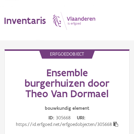
Inventaris
MENU
ERFGOEDOBJECT
Ensemble
Erfgoedobject
burgerhuizen door
Aanduidingsobject
Theo Van Dormael
Waarneming
bouwkundig
element
Thema
ID
305668
URI
https://id.erfgoed.net/erfgoedobjecten/305668
Gebeurtenis