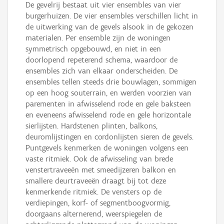
De gevelrij bestaat uit vier ensembles van vier
burgerhuizen. De vier ensembles verschillen licht in
de uitwerking van de gevels alsook in de gekozen
materialen. Per ensemble zijn de woningen
symmetrisch opgebouwd, en niet in een
doorlopend repeterend schema, waardoor de
ensembles zich van elkaar onderscheiden. De
ensembles tellen steeds drie bouwlagen, sommigen
op een hoog souterrain, en werden voorzien van
parementen in afwisselend rode en gele baksteen
en eveneens afwisselend rode en gele horizontale
sierlijsten. Hardstenen plinten, balkons,
deuromlijstingen en cordonlijsten sieren de gevels.
Puntgevels kenmerken de woningen volgens een
vaste ritmiek. Ook de afwisseling van brede
venstertraveeën met smeedijzeren balkon en
smallere deurtraveeën draagt bij tot deze
kenmerkende ritmiek. De vensters op de
verdiepingen, korf- of segmentboogvormig,
doorgaans alternerend, weerspiegelen de