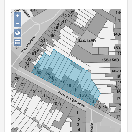
Persoon of collectief
+
Downloads
−
Hergebruik
Aanmelden