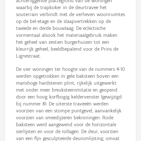
achterliggende plattegrond van de woningen
waarbij de trapkoker in de deurtravee het
souterrain verbindt met de verheven woonruimtes
op de bel-etage en de slaapvertrekken op de
tweede en derde bouwlaag. De eclectische
vormentaal alsook het materiaalgebruik maken
het geheel van zestien burgerhuizen tot een
kleurrijk geheel, beeldbepalend voor de Prins de
Lignestraat.
De vier woningen ter hoogte van de nummers 4-10
werden opgetrokken in gele baksteen boven een
manshoge hardstenen plint, rijkelijk uitgewerkt
met onder meer breuksteenimitatie en geopend
door een hoog korfbogig keldervenster (gewijzigd
bij nummer 8). De uiterste traveeën werden
voorzien van een stompe puntgevel, aanvankelijk
voorzien van smeedijzeren bekroningen. Rode
baksteen werd aangewend voor de horizontale
sierlijsten en voor de rollagen. De deur, voorzien
van een fijn gesculpteerde deuromlijsting, omvat