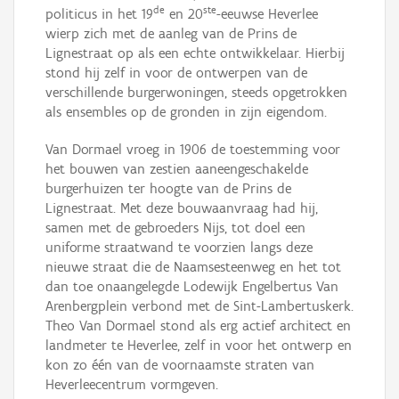
de
ste
politicus in het 19
en 20
-eeuwse Heverlee
wierp zich met de aanleg van de Prins de
Lignestraat op als een echte ontwikkelaar. Hierbij
stond hij zelf in voor de ontwerpen van de
verschillende burgerwoningen, steeds opgetrokken
als ensembles op de gronden in zijn eigendom.
Van Dormael vroeg in 1906 de toestemming voor
het bouwen van zestien aaneengeschakelde
burgerhuizen ter hoogte van de Prins de
Lignestraat. Met deze bouwaanvraag had hij,
samen met de gebroeders Nijs, tot doel een
uniforme straatwand te voorzien langs deze
nieuwe straat die de Naamsesteenweg en het tot
dan toe onaangelegde Lodewijk Engelbertus Van
Arenbergplein verbond met de Sint-Lambertuskerk.
Theo Van Dormael stond als erg actief architect en
landmeter te Heverlee, zelf in voor het ontwerp en
kon zo één van de voornaamste straten van
Heverleecentrum vormgeven.