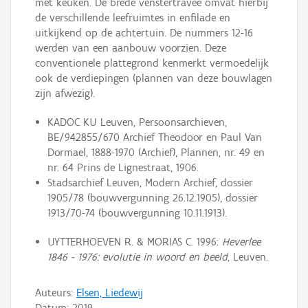
met keuken. De brede venstertravee omvat hierbij
de verschillende leefruimtes in enfilade en
uitkijkend op de achtertuin. De nummers 12-16
werden van een aanbouw voorzien. Deze
conventionele plattegrond kenmerkt vermoedelijk
ook de verdiepingen (plannen van deze bouwlagen
zijn afwezig).
KADOC KU Leuven, Persoonsarchieven,
BE/942855/670 Archief Theodoor en Paul Van
Dormael, 1888-1970 (Archief), Plannen, nr. 49 en
nr. 64 Prins de Lignestraat, 1906.
Stadsarchief Leuven, Modern Archief, dossier
1905/78 (bouwvergunning 26.12.1905), dossier
1913/70-74 (bouwvergunning 10.11.1913).
UYTTERHOEVEN R. & MORIAS C. 1996:
Heverlee
1846 - 1976: evolutie in woord en beeld
, Leuven.
Auteurs:
Elsen, Liedewij
Datum:
2019