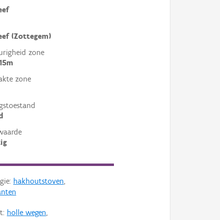
eef
eef (Zottegem)
righeid zone
 15m
akte zone
gstoestand
d
waarde
ig
gie:
hakhoutstoven
,
anten
t:
holle wegen
,