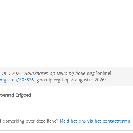
GOED 2026:
Houtkanten op talud bij holle weg
[online],
edobjecten/305836
(geraadpleegd op
8 augustus 2026
).
oerend Erfgoed
of opmerking over deze fiche?
Meld het ons via het contactformuli