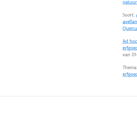
natuurl
Soort:
avella
Quercu
Ad hoc
erfgoe
van
01
Thema
erfgoe