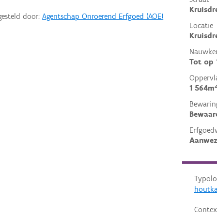
Kruisdr
gesteld door:
Agentschap Onroerend Erfgoed (AOE)
Locatie
Kruisdr
Nauwkeu
Tot op
Oppervl
1 564m²
Bewarin
Bewaar
Erfgoed
Aanwez
Typolo
houtk
Contex