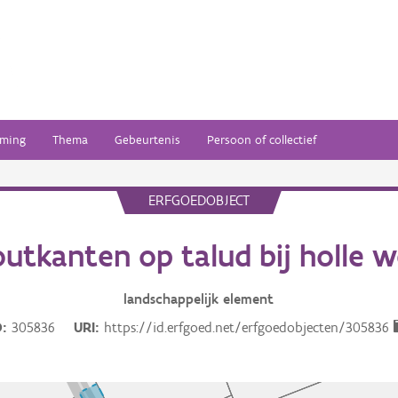
ming
Thema
Gebeurtenis
Persoon of collectief
ERFGOEDOBJECT
utkanten op talud bij holle 
landschappelijk
element
D
305836
URI
https://id.erfgoed.net/erfgoedobjecten/305836