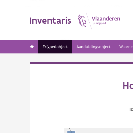
Inventaris
Erfgoedobject
Aanduidingsobject
Waarne
Ho
I