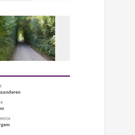
e
laanderen
te
em
eente
rgem