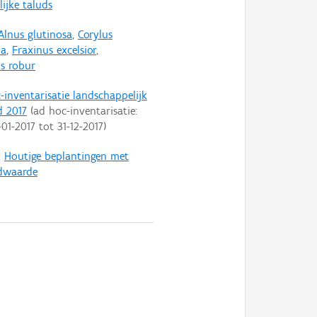
ijke taluds
Alnus glutinosa
,
Corylus
na
,
Fraxinus excelsior
,
s robur
-inventarisatie landschappelijk
d 2017
(ad hoc-inventarisatie:
-01-2017
tot
31-12-2017
)
:
Houtige beplantingen met
dwaarde