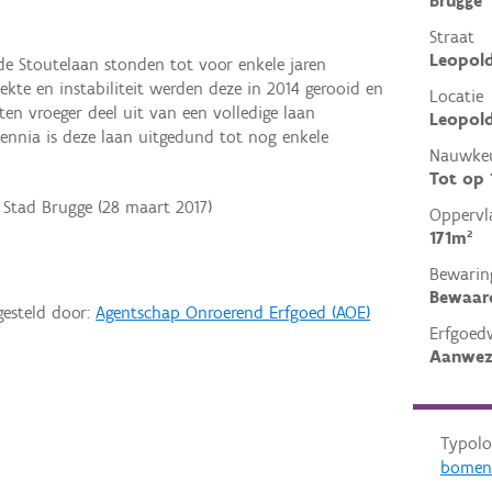
Brugge
Straat
Leopold
de Stoutelaan stonden tot voor enkele jaren
ekte en instabiliteit werden deze in 2014 gerooid en
Locatie
n vroeger deel uit van een volledige laan
Leopold
ennia is deze laan uitgedund tot nog enkele
Nauwkeu
Tot op
 Stad Brugge (28 maart 2017)
Oppervl
171m²
Bewarin
Bewaar
gesteld door:
Agentschap Onroerend Erfgoed (AOE)
Erfgoed
Aanwez
Typolo
bomen