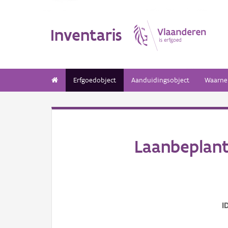
Inventaris
Erfgoedobject
Aanduidingsobject
Waarne
Laanbeplant
I