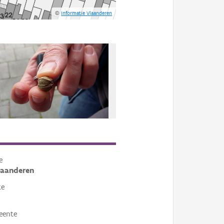
©
Informatie Vlaanderen
e
laanderen
te
eente