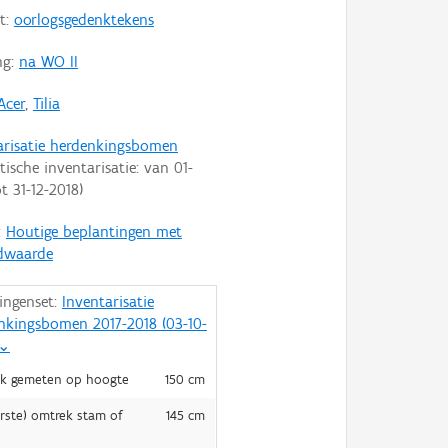
t:
oorlogsgedenktekens
ng:
na WO II
Acer
,
Tilia
arisatie herdenkingsbomen
tische inventarisatie: van
01-
ot
31-12-2018
)
:
Houtige beplantingen met
dwaarde
ingenset:
Inventarisatie
nkingsbomen 2017-2018 (03-10-
⌄
k gemeten op hoogte
150 cm
rste) omtrek stam of
145 cm