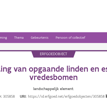
ming
Thema
Gebeurtenis
Persoon of collectief
ERFGOEDOBJECT
ing van opgaande linden en e
vredesbomen
landschappelijk
element
D
305858
URI
https://id.erfgoed.net/erfgoedobjecten/305858