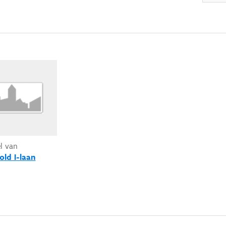
el van
old I-laan