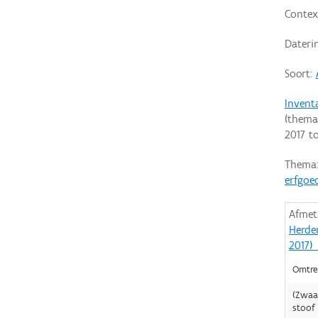
Contex
Dateri
Soort:
Invent
(thema
2017
t
Thema
erfgoe
Afmet
Herde
2017)
Omtre
(Zwaa
stoof