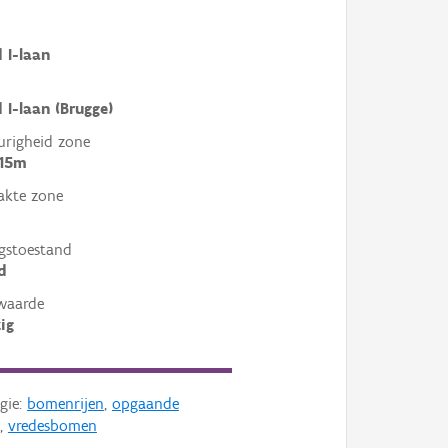
 I-laan
 I-laan (Brugge)
righeid zone
 15m
akte zone
gstoestand
d
waarde
ig
gie:
bomenrijen
,
opgaande
,
vredesbomen