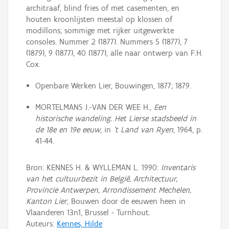
architraaf, blind fries of met casementen, en
houten kroonlijsten meestal op klossen of
modillons; sommige met rijker uitgewerkte
consoles. Nummer 2 (1877). Nummers 5 (1877), 7
(1879), 9 (1877), 40 (1877), alle naar ontwerp van F.H.
Cox.
Openbare Werken Lier, Bouwingen, 1877; 1879.
MORTELMANS J.-VAN DER WEE H.,
Een
historische wandeling. Het Lierse stadsbeeld in
de 18e en 19e eeuw
, in
't Land van Ryen
, 1964, p.
41-44.
Bron: KENNES H. & WYLLEMAN L. 1990:
Inventaris
van het cultuurbezit in België, Architectuur,
Provincie Antwerpen, Arrondissement Mechelen,
Kanton Lier
, Bouwen door de eeuwen heen in
Vlaanderen 13n1, Brussel - Turnhout.
Auteurs:
Kennes, Hilde