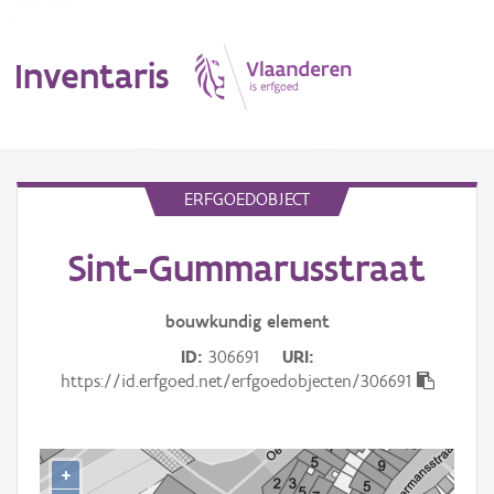
Inventaris
MENU
ERFGOEDOBJECT
Sint-Gummarusstraat
Erfgoedobject
Aanduidingsobject
bouwkundig
element
ID
306691
URI
Waarneming
https://id.erfgoed.net/erfgoedobjecten/306691
Thema
Gebeurtenis
+