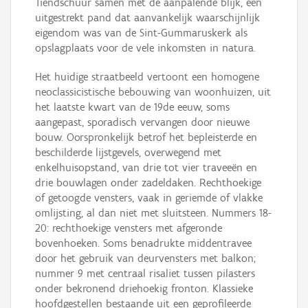
Tiendschuur samen met de aanpalende blijk, een
uitgestrekt pand dat aanvankelijk waarschijnlijk
eigendom was van de Sint-Gummaruskerk als
opslagplaats voor de vele inkomsten in natura.
Het huidige straatbeeld vertoont een homogene
neoclassicistische bebouwing van woonhuizen, uit
het laatste kwart van de 19de eeuw, soms
aangepast, sporadisch vervangen door nieuwe
bouw. Oorspronkelijk betrof het bepleisterde en
beschilderde lijstgevels, overwegend met
enkelhuisopstand, van drie tot vier traveeën en
drie bouwlagen onder zadeldaken. Rechthoekige
of getoogde vensters, vaak in geriemde of vlakke
omlijsting, al dan niet met sluitsteen. Nummers 18-
20: rechthoekige vensters met afgeronde
bovenhoeken. Soms benadrukte middentravee
door het gebruik van deurvensters met balkon;
nummer 9 met centraal risaliet tussen pilasters
onder bekronend driehoekig fronton. Klassieke
hoofdgestellen bestaande uit een geprofileerde