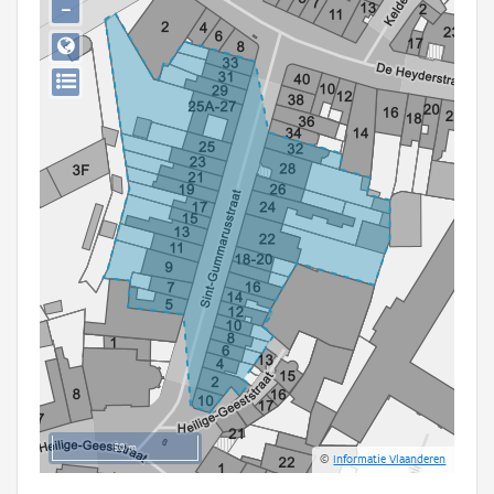
−
Persoon of collectief
Downloads
Hergebruik
Aanmelden
50 m
©
Informatie Vlaanderen