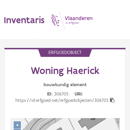
Inventaris
MENU
ERFGOEDOBJECT
Woning Haerick
Erfgoedobject
Aanduidingsobject
bouwkundig
element
ID
306705
URI
Waarneming
https://id.erfgoed.net/erfgoedobjecten/306705
Thema
Gebeurtenis
+