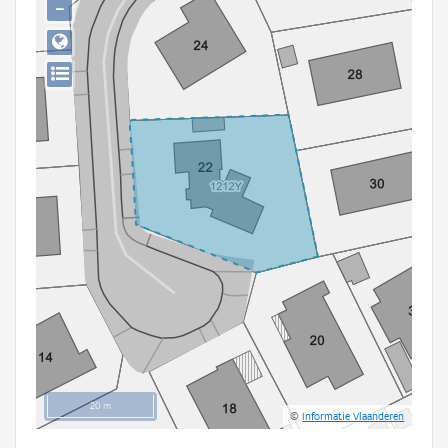
−
Persoon of collectief
Downloads
Hergebruik
Aanmelden
20 m
©
Informatie Vlaanderen