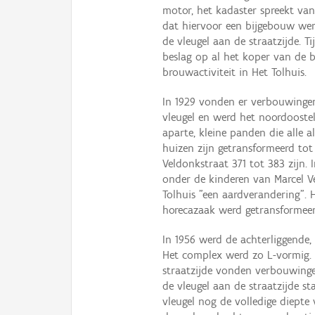
motor, het kadaster spreekt va
dat hiervoor een bijgebouw we
de vleugel aan de straatzijde. T
beslag op al het koper van de 
brouwactiviteit in Het Tolhuis.
In 1929 vonden er verbouwingen
vleugel en werd het noordoostel
aparte, kleine panden die alle a
huizen zijn getransformeerd to
Veldonkstraat 371 tot 383 zijn. 
onder de kinderen van Marcel V
Tolhuis ”een aardverandering”. H
horecazaak werd getransformeer
In 1956 werd de achterliggende,
Het complex werd zo L-vormig.
straatzijde vonden verbouwingen
de vleugel aan de straatzijde s
vleugel nog de volledige diepte