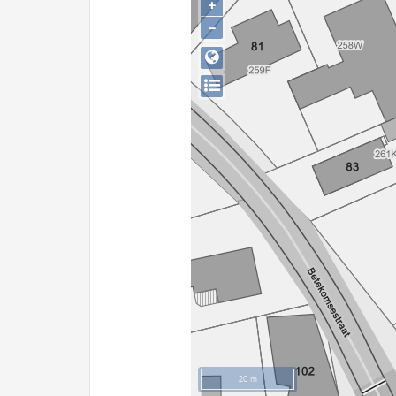
+
−
20 m