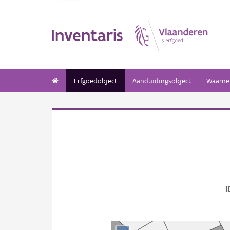
Inventaris
Erfgoedobject
Aanduidingsobject
Waarne
I