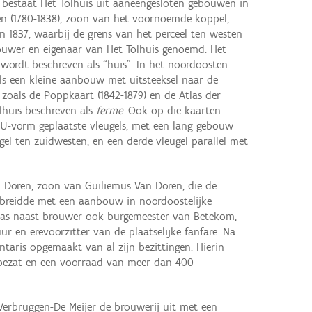
) bestaat Het Tolhuis uit aaneengesloten gebouwen in
n (1780-1838), zoon van het voornoemde koppel,
 1837, waarbij de grens van het perceel ten westen
rouwer en eigenaar van Het Tolhuis genoemd. Het
wordt beschreven als “huis”. In het noordoosten
ls een kleine aanbouw met uitsteeksel naar de
 zoals de Poppkaart (1842-1879) en de Atlas der
lhuis beschreven als
ferme
. Ook op die kaarten
 U-vorm geplaatste vleugels, met een lang gebouw
gel ten zuidwesten, en een derde vleugel parallel met
an Doren, zoon van Guiliemus Van Doren, die de
itbreidde met een aanbouw in noordoostelijke
 was naast brouwer ook burgemeester van Betekom,
r en erevoorzitter van de plaatselijke fanfare. Na
ntaris opgemaakt van al zijn bezittingen. Hierin
 bezat en een voorraad van meer dan 400
 Verbruggen-De Meijer de brouwerij uit met een