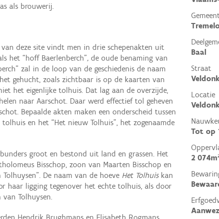
s als brouwerij.
Gemeen
Tremel
Deelgem
van deze site vindt men in drie schepenakten uit
Baal
als het “hoff Baerlenberch”
,
de oude benaming van
Straat
berch" zal in de loop van de geschiedenis de naam
Veldonk
 het gehucht, zoals zichtbaar is op de kaarten van
iet het eigenlijke tolhuis. Dat lag aan de overzijde,
Locatie
elen naar Aarschot. Daar werd effectief tol geheven
Veldonk
schot. Bepaalde akten maken een onderscheid tussen
Nauwkeu
ve tolhuis en het “Het nieuw Tolhuis”, het zogenaamde
Tot op
Oppervl
 bunders groot en bestond uit land en grassen. Het
2 074m
rtholomeus Bisschop, zoon van Maarten Bisschop en
Bewarin
an Tolhuysen". De naam van de hoeve
Het Tolhuis
kan
Bewaar
 haar ligging tegenover het echte tolhuis, als door
n van Tolhuysen.
Erfgoed
Aanwez
erden Hendrik Brughmans en Elisabeth Rogmans