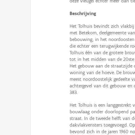
deze vleugel echter meer dan ti
Beschrijving
Het Tolhuis bevindt zich vlakbi
met Betekom, deelgemeente van B
bebouwing, in het noordoosten d
die echter een terugwijkende ro
Tolhuis één van de grotere bro
tot in het midden van de 20ste
Het gebouw aan de straatzijde 
woning van de hoeve. De brouwer
meest noordoostelijk gedeelte 
achtergevel van dit gebouw en 
383.
Het Tolhuis is een langgestrekt
bouwlaag onder doorlopend pa
straat. In de tweede helft van 
dakvlakvensters toegevoegd. Op
bevond zich in de jaren 1960 n