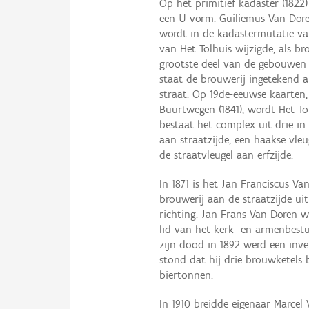
Op het primitief kadaster (1822
een U-vorm. Guiliemus Van Dore
wordt in de kadastermutatie van
van Het Tolhuis wijzigde, als b
grootste deel van de gebouwen 
staat de brouwerij ingetekend a
straat. Op 19de-eeuwse kaarten,
Buurtwegen (1841), wordt Het To
bestaat het complex uit drie in
aan straatzijde, een haakse vleu
de straatvleugel aan erfzijde.
In 1871 is het Jan Franciscus V
brouwerij aan de straatzijde u
richting. Jan Frans Van Doren
lid van het kerk- en armenbestuu
zijn dood in 1892 werd een inve
stond dat hij drie brouwketels
biertonnen.
In 1910 breidde eigenaar Marcel