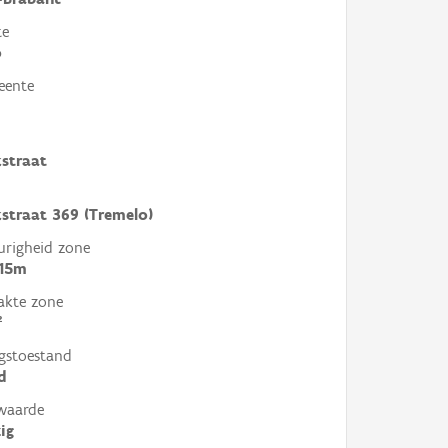
te
o
eente
straat
straat 369 (Tremelo)
righeid zone
 15m
akte zone
²
gstoestand
d
waarde
ig