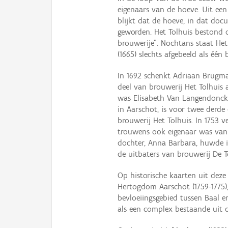
eigenaars van de hoeve. Uit een
blijkt dat de hoeve, in dat doc
geworden. Het Tolhuis bestond on
brouwerije”. Nochtans staat Het
(1665) slechts afgebeeld als éé
In 1692 schenkt Adriaan Brugma
deel van brouwerij Het Tolhuis 
was Elisabeth Van Langendonck.
in Aarschot, is voor twee derd
brouwerij Het Tolhuis. In 1753 v
trouwens ook eigenaar was van 
dochter, Anna Barbara, huwde 
de uitbaters van brouwerij De T
Op historische kaarten uit dez
Hertogdom Aarschot (1759-1775), 
bevloeiingsgebied tussen Baal e
als een complex bestaande uit 