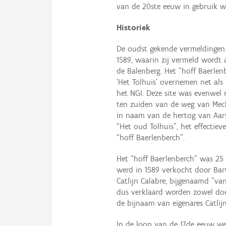
van de 20ste eeuw in gebruik wa
Historiek
De oudst gekende vermeldingen 
1589, waarin zij vermeld wordt 
de Balenberg. Het "hoff Baerlen
‘Het Tolhuis’ overnemen net als
het NGI. Deze site was evenwel n
ten zuiden van de weg van Mech
in naam van de hertog van Aar
“Het oud Tolhuis”, het effectie
“hoff Baerlenberch”.
Het “hoff Baerlenberch” was 25
werd in 1589 verkocht door Ba
Catlijn Calabre, bijgenaamd "v
dus verklaard worden zowel door
de bijnaam van eigenares Catlij
In de loop van de 17de eeuw w