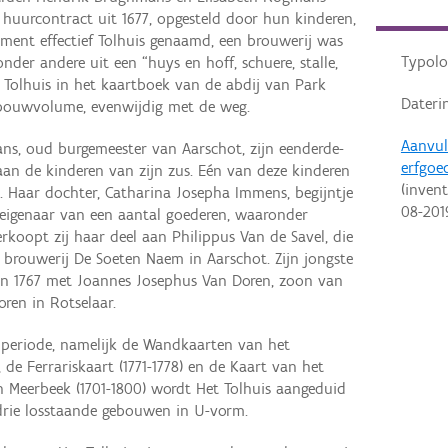
 huurcontract uit 1677, opgesteld door hun kinderen,
ument effectief Tolhuis genaamd, een brouwerij was
Typolo
der andere uit een “huys en hoff, schuere, stalle,
 Tolhuis in het kaartboek van de abdij van Park
Dateri
n bouwvolume, evenwijdig met de weg.
Aanvul
ns, oud burgemeester van Aarschot, zijn eenderde-
erfgoe
aan de kinderen van zijn zus. Eén van deze kinderen
(invent
 Haar dochter, Catharina Josepha Immens, begijntje
08-201
e eigenaar van een aantal goederen, waaronder
erkoopt zij haar deel aan Philippus Van de Savel, die
brouwerij De Soeten Naem in Aarschot. Zijn jongste
in 1767 met Joannes Josephus Van Doren, zoon van
oren in Rotselaar.
e periode, namelijk de Wandkaarten van het
de Ferrariskaart (1771-1778) en de Kaart van het
n Meerbeek (1701-1800) wordt Het Tolhuis aangeduid
drie losstaande gebouwen in U-vorm.