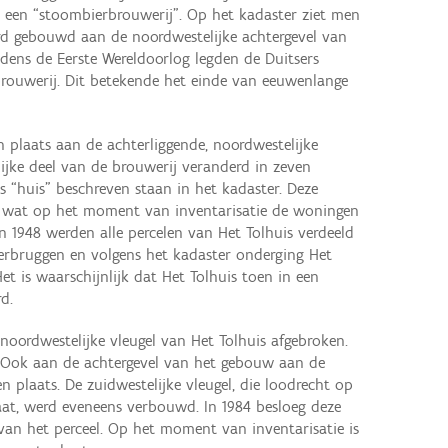
n een “stoombierbrouwerij”. Op het kadaster ziet men
rd gebouwd aan de noordwestelijke achtergevel van
ijdens de Eerste Wereldoorlog legden de Duitsers
brouwerij. Dit betekende het einde van eeuwenlange
 plaats aan de achterliggende, noordwestelijke
ijke deel van de brouwerij veranderd in zeven
ls “huis" beschreven staan in het kadaster. Deze
t wat op het moment van inventarisatie de woningen
In 1948 werden alle percelen van Het Tolhuis verdeeld
erbruggen en volgens het kadaster onderging Het
et is waarschijnlijk dat Het Tolhuis toen in een
d.
 noordwestelijke vleugel van Het Tolhuis afgebroken.
 Ook aan de achtergevel van het gebouw aan de
 plaats. De zuidwestelijke vleugel, die loodrecht op
taat, werd eveneens verbouwd. In 1984 besloeg deze
 van het perceel. Op het moment van inventarisatie is