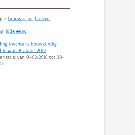
gie:
brouwerijen
,
hoeven
ng:
18de eeuw
ling inventaris bouwkundig
d Vlaams-Brabant 2019
arisatie: van
01-02-2018
tot
30-
9
)