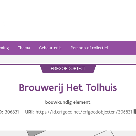
ming
Thema
Gebeurtenis
Persoon of collectief
ERFGOEDOBJECT
Brouwerij Het Tolhuis
bouwkundig
element
D
306831
URI
https://id.erfgoed.net/erfgoedobjecten/306831