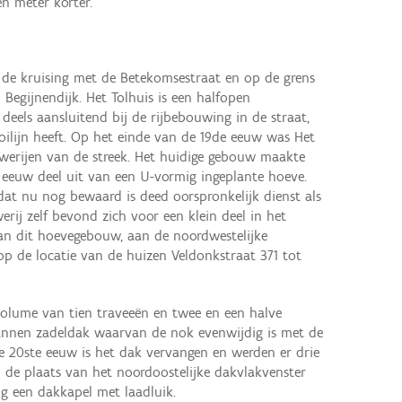
en meter korter.
j de kruising met de Betekomsestraat en op de grens
egijnendijk. Het Tolhuis is een halfopen
eels aansluitend bij de rijbebouwing in de straat,
oilijn heeft. Op het einde van de 19de eeuw was Het
uwerijen van de streek. Het huidige gebouw maakte
 eeuw deel uit van een U-vormig ingeplante hoeve.
dat nu nog bewaard is deed oorspronkelijk dienst als
ij zelf bevond zich voor een klein deel in het
van dit hoevegebouw, aan de noordwestelijke
op de locatie van de huizen Veldonkstraat 371 tot
 volume van tien traveeën en twee en een halve
nnen zadeldak waarvan de nok evenwijdig is met de
de 20ste eeuw is het dak vervangen en werden er drie
 de plaats van het noordoostelijke dakvlakvenster
og een dakkapel met laadluik.