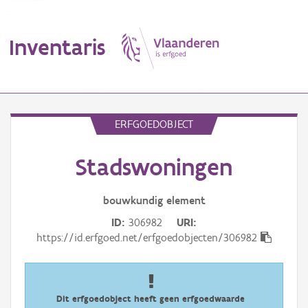
Inventaris
MENU
ERFGOEDOBJECT
Stadswoningen
Erfgoedobject
Aanduidingsobject
bouwkundig
element
ID
306982
URI
Waarneming
https://id.erfgoed.net/erfgoedobjecten/306982
Thema
Gebeurtenis
Dit erfgoedobject heeft geen erfgoedwaarde