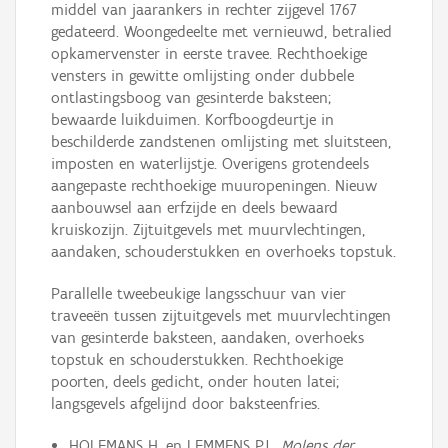
middel van jaarankers in rechter zijgevel 1767
gedateerd. Woongedeelte met vernieuwd, betralied
opkamervenster in eerste travee. Rechthoekige
vensters in gewitte omlijsting onder dubbele
ontlastingsboog van gesinterde baksteen;
bewaarde luikduimen. Korfboogdeurtje in
beschilderde zandstenen omlijsting met sluitsteen,
imposten en waterlijstje. Overigens grotendeels
aangepaste rechthoekige muuropeningen. Nieuw
aanbouwsel aan erfzijde en deels bewaard
kruiskozijn. Zijtuitgevels met muurvlechtingen,
aandaken, schouderstukken en overhoeks topstuk.
Parallelle tweebeukige langsschuur van vier
traveeën tussen zijtuitgevels met muurvlechtingen
van gesinterde baksteen, aandaken, overhoeks
topstuk en schouderstukken. Rechthoekige
poorten, deels gedicht, onder houten latei;
langsgevels afgelijnd door baksteenfries.
HOLEMANS H. en LEMMENS P.J.,
Molens der