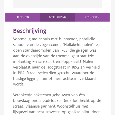
ALGEMEEN
BESCHRIJVING
KENMERKEN
Beschrijving
Voormalig molenhuis met bijhorende, parallelle
schuur, van de zogenaamde "Hollake(n)molen", een
open standaardmolen van 1763, die gelegen was
aan de overzijde van de toenmalige straat (zie
inplanting Ferrariskaart en Poppkaart). Molen
verplaatst naar de Hoogstraat in 1892 en vernield
in 1914. Straat sedertdien gerecht, waardoor de
huidige ligging, min of meer achterin, verklaard
wordt.
Verankerde bakstenen gebouwen van één
bouwlaag onder zadeldaken (nok loodrecht op de
straat, Vlaamse pannen). Woonstalhuis met
lijstgevel van acht traveeën op gepikte plint, door