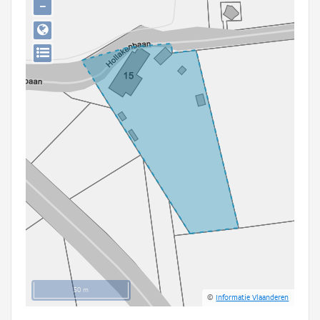
−
Persoon of collectief
Downloads
Hergebruik
Aanmelden
50 m
©
Informatie Vlaanderen