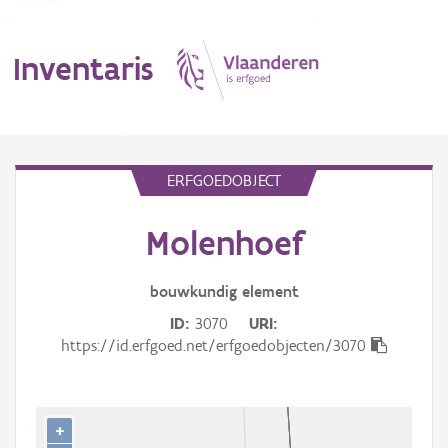
Inventaris
MENU
ERFGOEDOBJECT
Molenhoef
Erfgoedobject
Aanduidingsobject
bouwkundig
element
ID
3070
URI
Waarneming
https://id.erfgoed.net/erfgoedobjecten/3070
Thema
Gebeurtenis
+