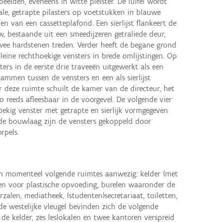
eelden, eveneens in witte pleister. De luifel wordt
, getrapte pilasters op voetstukken in blauwe
zien van een cassetteplafond. Een sierlijst flankeert de
 bestaande uit een smeedijzeren getraliede deur,
wee hardstenen treden. Verder heeft de begane grond
kleine rechthoekige vensters in brede omlijstingen. Op
ers in de eerste drie traveeën uitgewerkt als een
mmen tussen de vensters en een als sierlijst
 deze ruimte schuilt de kamer van de directeur, het
o reeds afleesbaar in de voorgevel. De volgende vier
ekig venster met getrapte en sierlijk vormgegeven
de bouwlaag zijn de vensters gekoppeld door
rpels.
zijn momenteel volgende ruimtes aanwezig: kelder (met
len voor plastische opvoeding, burelen waaronder de
zalen, mediatheek, (studenten)secretariaat, toiletten,
 de westelijke vleugel bevinden zich de volgende
 de kelder, zes leslokalen en twee kantoren verspreid