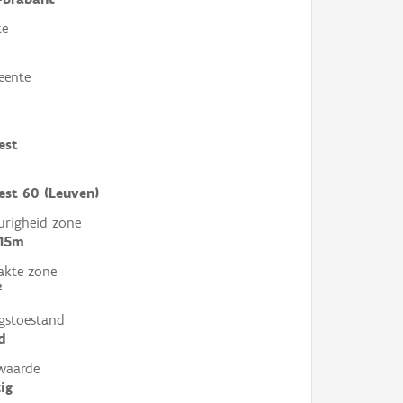
te
eente
est
est 60 (Leuven)
righeid zone
 15m
akte zone
²
gstoestand
d
waarde
ig