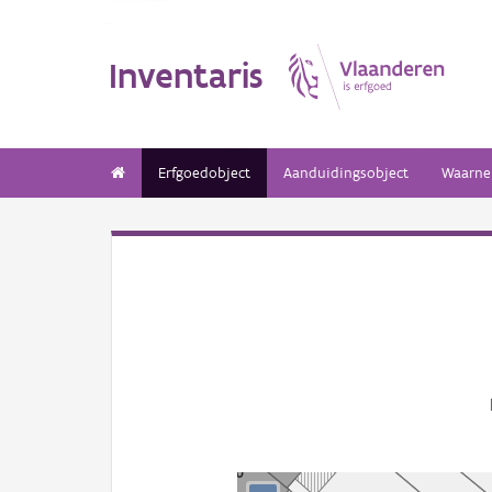
Inventaris
Erfgoedobject
Aanduidingsobject
Waarne