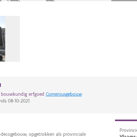
n
d bouwkundig erfgoed
Comeniusgebouw
nds
08-10-2021
Provinci
decogebouw, opgetrokken als provinciale
Vlaams