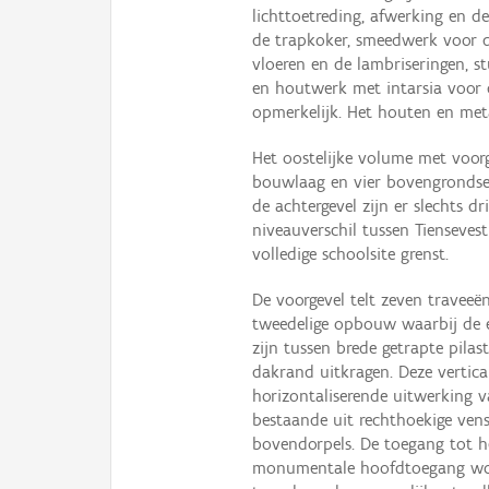
lichttoetreding, afwerking en d
de trapkoker, smeedwerk voor de
vloeren en de lambriseringen, s
en houtwerk met intarsia voor de
opmerkelijk. Het houten en meta
Het oostelijke volume met voorg
bouwlaag en vier bovengrondse
de achtergevel zijn er slechts 
niveauverschil tussen Tienseves
volledige schoolsite grenst.
De voorgevel telt zeven traveeën
tweedelige opbouw waarbij de ee
zijn tussen brede getrapte pila
dakrand uitkragen. Deze vertica
horizontaliserende uitwerking v
bestaande uit rechthoekige ve
bovendorpels. De toegang tot he
monumentale hoofdtoegang word