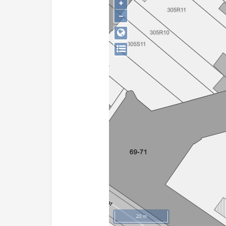
+
−
20 m