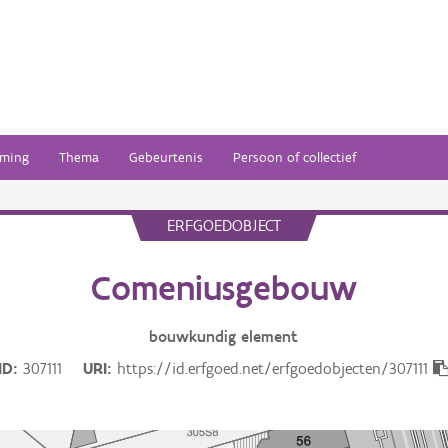
ming
Thema
Gebeurtenis
Persoon of collectief
ERFGOEDOBJECT
Comeniusgebouw
bouwkundig
element
ID
307111
URI
https://id.erfgoed.net/erfgoedobjecten/307111