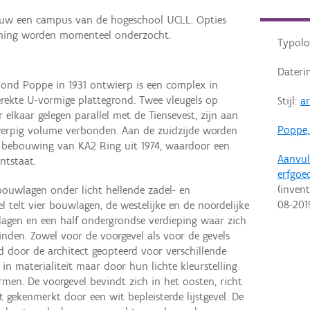
uw een campus van de hogeschool UCLL. Opties
mming worden momenteel onderzocht.
Typolo
Dateri
nd Poppe in 1931 ontwierp is een complex in
erekte U-vormige plattegrond. Twee vleugels op
Stijl:
a
 elkaar gelegen parallel met de Tiensevest, zijn aan
Poppe
werpig volume verbonden. Aan de zuidzijde worden
 bebouwing van KA2 Ring uit 1974, waardoor een
Aanvul
ntstaat.
erfgoe
(invent
bouwlagen onder licht hellende zadel- en
08-201
el telt vier bouwlagen, de westelijke en de noordelijke
lagen en een half ondergrondse verdieping waar zich
inden. Zowel voor de voorgevel als voor de gevels
 door de architect geopteerd voor verschillende
 in materialiteit maar door hun lichte kleurstelling
rmen. De voorgevel bevindt zich in het oosten, richt
 gekenmerkt door een wit bepleisterde lijstgevel. De