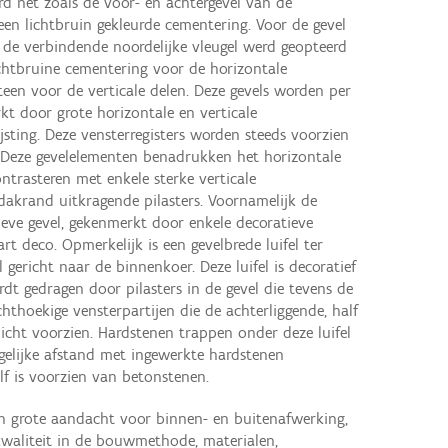
rd net zoals de voor- en achtergevel van de
 een lichtbruin gekleurde cementering. Voor de gevel
 de verbindende noordelijke vleugel werd geopteerd
chtbruine cementering voor de horizontale
teen voor de verticale delen. Deze gevels worden per
t door grote horizontale en verticale
jsting. Deze vensterregisters worden steeds voorzien
 Deze gevelelementen benadrukken het horizontale
trasteren met enkele sterke verticale
dakrand uitkragende pilasters. Voornamelijk de
tieve gevel, gekenmerkt door enkele decoratieve
rt deco. Opmerkelijk is een gevelbrede luifel ter
 gericht naar de binnenkoer. Deze luifel is decoratief
dt gedragen door pilasters in de gevel die tevens de
hthoekige vensterpartijen die de achterliggende, half
icht voorzien. Hardstenen trappen onder deze luifel
gelijke afstand met ingewerkte hardstenen
f is voorzien van betonstenen.
en grote aandacht voor binnen- en buitenafwerking,
kwaliteit in de bouwmethode, materialen,