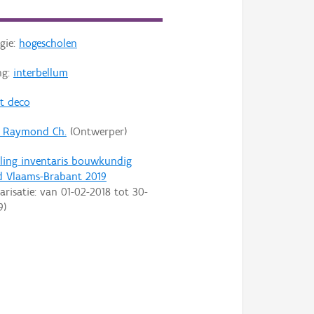
gie:
hogescholen
ng:
interbellum
rt deco
, Raymond Ch.
(Ontwerper)
ling inventaris bouwkundig
d Vlaams-Brabant 2019
arisatie: van
01-02-2018
tot
30-
9
)