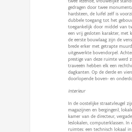
twee lezende, vrouwelijke standb
gedragen door twee monumentale
hardsteen, de luifel zelf is voor
dubbele toegang tot het gebouw,
toegankelijk door middel van t
een vrij gesloten karakter, met 
de eerste bouwlaag zijn de venst
brede erker met getrapte muurda
uitgewerkte bovendorpel. Achter
prestige van deze ruimte werd z
traveeën hebben elk een rechtho
dagkanten. Op de derde en vier
doorlopende boven- en onderdo
Interieur
In de oostelijke straatvleugel 
magazijnen en bergingen), loka
kamer van de directeur, vergader
leslokalen, computerklassen. In
ruimtes: een technisch lokaal in