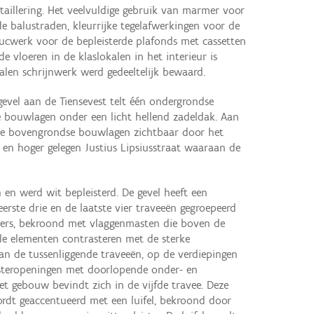
etaillering. Het veelvuldige gebruik van marmer voor
 balustraden, kleurrijke tegelafwerkingen voor de
tucwerk voor de bepleisterde plafonds met cassetten
 vloeren in de klaslokalen in het interieur is
len schrijnwerk werd gedeeltelijk bewaard.
evel aan de Tiensevest telt één ondergrondse
 bouwlagen onder een licht hellend zadeldak. Aan
drie bovengrondse bouwlagen zichtbaar door het
t en hoger gelegen Justius Lipsiusstraat waaraan de
 en werd wit bepleisterd. De gevel heeft een
rste drie en de laatste vier traveeën gegroepeerd
sters, bekroond met vlaggenmasten die boven de
le elementen contrasteren met de sterke
an de tussenliggende traveeën, op de verdiepingen
nsteropeningen met doorlopende onder- en
t gebouw bevindt zich in de vijfde travee. Deze
t geaccentueerd met een luifel, bekroond door