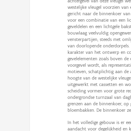
achtergevel van deze vleugel we
westelijke vleugel voorzien van
gericht naar de binnenkoer van
voor een combinatie van een li
geveldelen en een lichtgele baks
bouwlaag veelvuldig opengewerk
vensterpartijen, steeds met omli
van doorlopende onderdorpels.
karakter van het ontwerp en con
gevelelementen zoals boven de 
voorgevel wordt, als representa
motieven, schatplichtig aan de a
hoogte van de westelijke vleugel
uitgewerkt met cassetten en wor
scheiding vormen voor grote rec
ondergrondse turnzaal van dagl
grenzen aan de binnenkoer, op 
bloembakken. De binnenkoer zel
In het volledige gebouw is er e
aandacht voor degelijkheid en 