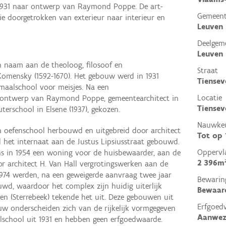
 1931 naar ontwerp van Raymond Poppe. De art-
Gemeen
isie doorgetrokken van exterieur naar interieur en
Leuven
Deelgem
Leuven
 naam aan de theoloog, filosoof en
Straat
omensky (1592-1670). Het gebouw werd in 1931
Tiensev
maalschool voor meisjes. Na een
Locatie
t ontwerp van Raymond Poppe, gemeentearchitect in
Tiensev
terschool in Elsene (1937), gekozen.
Nauwkeu
en oefenschool herbouwd en uitgebreid door architect
Tot op
d het internaat aan de Justus Lipsiusstraat gebouwd.
Oppervl
s in 1954 een woning voor de huisbewaarder, aan de
2 396m
r architect H. Van Hall vergrotingswerken aan de
1974 werden, na een geweigerde aanvraag twee jaar
Bewarin
wd, waardoor het complex zijn huidig uiterlijk
Bewaar
en (Sterrebeek) tekende het uit. Deze gebouwen uit
Erfgoed
w onderscheiden zich van de rijkelijk vormgegeven
Aanwez
lschool uit 1931 en hebben geen erfgoedwaarde.