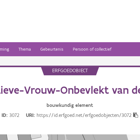
ming
Thema
Gebeurtenis
Persoon of collectief
ERFGOEDOBJECT
ieve-Vrouw-Onbevlekt van de
bouwkundig
element
ID
3072
URI
https://id.erfgoed.net/erfgoedobjecten/3072