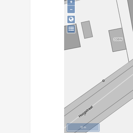
+
−
10 m