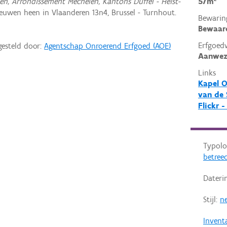
en, Arrondissement Mechelen, Kantons Duffel - Heist-
57m²
euwen heen in Vlaanderen 13n4, Brussel - Turnhout.
Bewarin
Bewaar
Erfgoed
gesteld door:
Agentschap Onroerend Erfgoed (AOE)
Aanwez
Links
Kapel 
van de 
Flickr 
Typolo
betreed
Dateri
Stijl:
ne
Invent