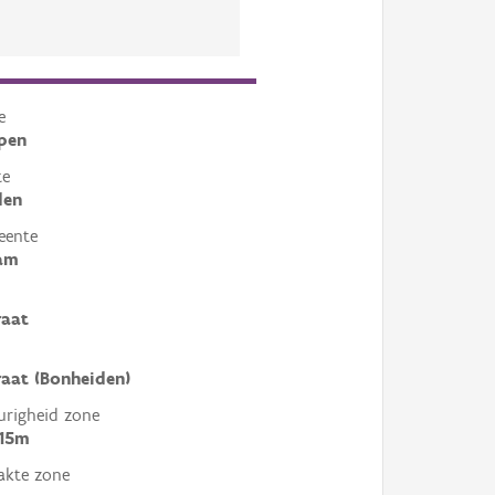
e
pen
te
den
eente
am
raat
aat (Bonheiden)
righeid zone
 15m
akte zone