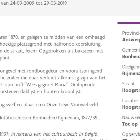
van
24-09-2009
tot
29-03-2019
Provinci
 jaren 1870, en gelegen te midden van een omhaagd
Antwer
hoekige plattegrond met halfronde koorsluiting,
Gemeen
n de straat, leien). Opgetrokken uit baksteen met
Bonhei
lint.
Deelgem
ntongevel met rondboogdeur en vooruitspringend
Rijmen
he zuilen die naar verluidt afkomstig zijn van het
Straat
et opschrift "Wees gegroet Maria". Omlopende
Hoogst
uurstenen daklijst en houten kroonlijst.
Locatie
ibgewelf en plaasteren Onze-Lieve-Vrouwebeeld.
Hoogstr
Nauwkeu
Mutatieschetsen Bonheiden/Rijmenam, 1877/39.
Tot op
1997:
Inventaris van het cultuurbezit in België,
Oppervl