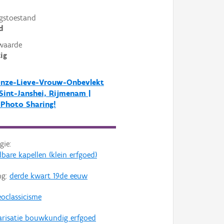
gstoestand
d
waarde
ig
Onze-Lieve-Vrouw-Onbevlekt
Sint-Janshei, Rijmenam |
- Photo Sharing!
gie:
bare kapellen (klein erfgoed)
ng:
derde kwart 19de eeuw
oclassicisme
arisatie bouwkundig erfgoed