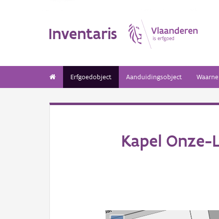
Inventaris
Erfgoedobject
Aanduidingsobject
Waarne
Kapel Onze-L