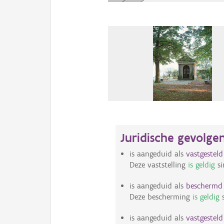
Juridische gevolge
is aangeduid als
vastgestel
Deze vaststelling
is geldig
si
is aangeduid als
bescherm
Deze bescherming
is geldig
s
is aangeduid als
vastgestel