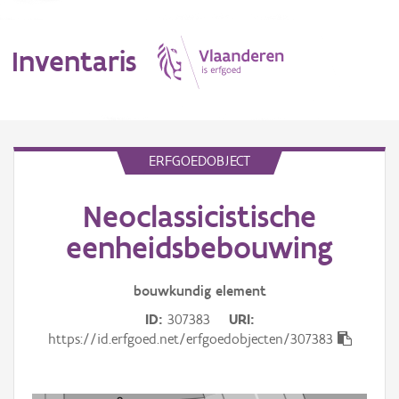
Inventaris
MENU
ERFGOEDOBJECT
Neoclassicistische
Erfgoedobject
eenheidsbebouwing
Aanduidingsobject
bouwkundig
element
Waarneming
ID
307383
URI
Thema
https://id.erfgoed.net/erfgoedobjecten/307383
Gebeurtenis