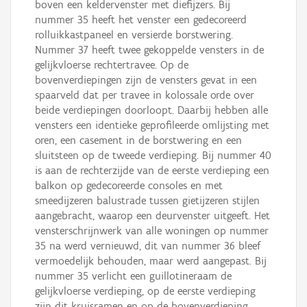
boven een keldervenster met diefijzers. Bij
nummer 35 heeft het venster een gedecoreerd
rolluikkastpaneel en versierde borstwering.
Nummer 37 heeft twee gekoppelde vensters in de
gelijkvloerse rechtertravee. Op de
bovenverdiepingen zijn de vensters gevat in een
spaarveld dat per travee in kolossale orde over
beide verdiepingen doorloopt. Daarbij hebben alle
vensters een identieke geprofileerde omlijsting met
oren, een casement in de borstwering en een
sluitsteen op de tweede verdieping. Bij nummer 40
is aan de rechterzijde van de eerste verdieping een
balkon op gedecoreerde consoles en met
smeedijzeren balustrade tussen gietijzeren stijlen
aangebracht, waarop een deurvenster uitgeeft. Het
vensterschrijnwerk van alle woningen op nummer
35 na werd vernieuwd, dit van nummer 36 bleef
vermoedelijk behouden, maar werd aangepast. Bij
nummer 35 verlicht een guillotineraam de
gelijkvloerse verdieping, op de eerste verdieping
zijn dit kruisramen en op de bovenverdieping