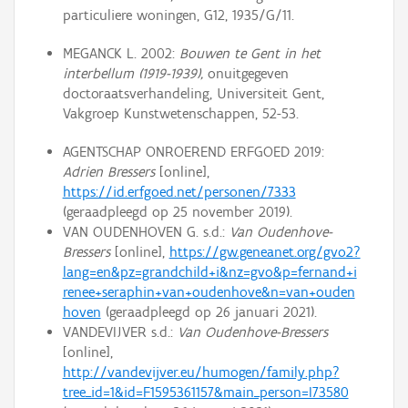
particuliere woningen, G12, 1935/G/11.
MEGANCK L. 2002:
Bouwen te Gent in het
interbellum (1919-1939),
onuitgegeven
doctoraatsverhandeling, Universiteit Gent,
Vakgroep Kunstwetenschappen, 52-53.
AGENTSCHAP ONROEREND ERFGOED 2019:
Adrien Bressers
[online],
https://id.erfgoed.net/personen/7333
(geraadpleegd op 25 november 2019).
VAN OUDENHOVEN G. s.d.:
Van Oudenhove-
Bressers
[online],
https://gw.geneanet.org/gvo2?
lang=en&pz=grandchild+i&nz=gvo&p=fernand+i
renee+seraphin+van+oudenhove&n=van+ouden
hoven
(geraadpleegd op 26 januari 2021).
VANDEVIJVER s.d.:
Van Oudenhove-Bressers
[online],
http://vandevijver.eu/humogen/family.php?
tree_id=1&id=F1595361157&main_person=I73580