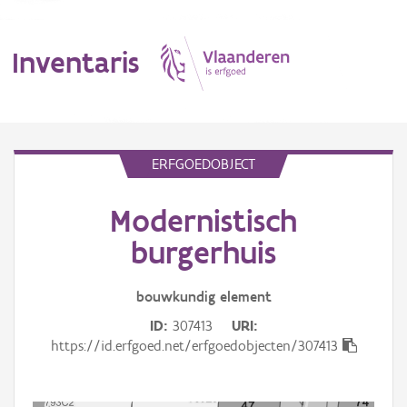
Inventaris
MENU
ERFGOEDOBJECT
Modernistisch
Erfgoedobject
burgerhuis
Aanduidingsobject
bouwkundig
element
Waarneming
ID
307413
URI
Thema
https://id.erfgoed.net/erfgoedobjecten/307413
Gebeurtenis