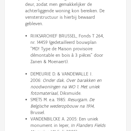
deur, zodat men gemakkelijker de
achterliggende woning kon bereiken. De
vensterstructuur is hierbij bewaard
gebleven.
RIJKSARCHIEF BRUSSEL, Fonds T 264,
nr. 14459 (gedetailleerd bouwplan
"MD! Type de Maison provisoire
démontable en bois à 3 pièces" door
Zanen & Moenaert).
DEMEURIE D. & VANDEWALLE J.
2006:
Onder dak. Over barakken en
noodwoningen na WO 1. Met uniek
fotomateriaal,
Diksmuide.
SMETS M. e.a. 1985:
Resurgam. De
Belgische wederopbouw na 1914,
Brussel.
VANDENBILCKE A. 2005: Een uniek
monument in Ieper,
In Flanders Fields