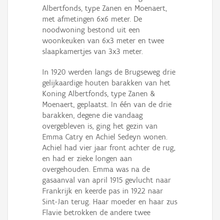
Persoon of collectief
Albertfonds, type Zanen en Moenaert,
met afmetingen 6x6 meter. De
Downloads
noodwoning bestond uit een
woonkeuken van 6x3 meter en twee
Hergebruik
slaapkamertjes van 3x3 meter.
Aanmelden
In 1920 werden langs de Brugseweg drie
gelijkaardige houten barakken van het
Koning Albertfonds, type Zanen &
Moenaert, geplaatst. In één van de drie
barakken, degene die vandaag
overgebleven is, ging het gezin van
Emma Catry en Achiel Sedeyn wonen.
Achiel had vier jaar front achter de rug,
en had er zieke longen aan
overgehouden. Emma was na de
gasaanval van april 1915 gevlucht naar
Frankrijk en keerde pas in 1922 naar
Sint-Jan terug. Haar moeder en haar zus
Flavie betrokken de andere twee