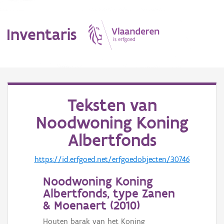
Inventaris
MENU
Teksten van
Noodwoning Koning
Erfgoedobject
Albertfonds
Aanduidingsobject
https://id.erfgoed.net/erfgoedobjecten/30746
Waarneming
Noodwoning Koning
Thema
Albertfonds, type Zanen
& Moenaert (
2010
)
Gebeurtenis
Houten barak van het Koning