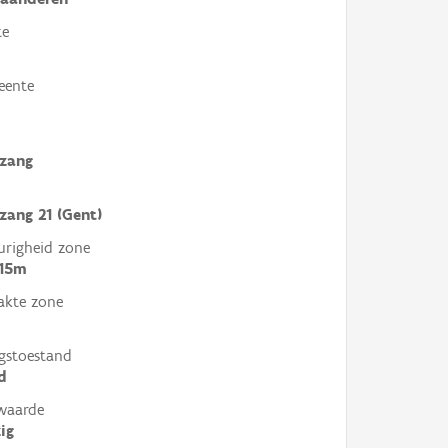
te
eente
nzang
zang 21 (Gent)
righeid zone
 15m
akte zone
gstoestand
d
waarde
ig