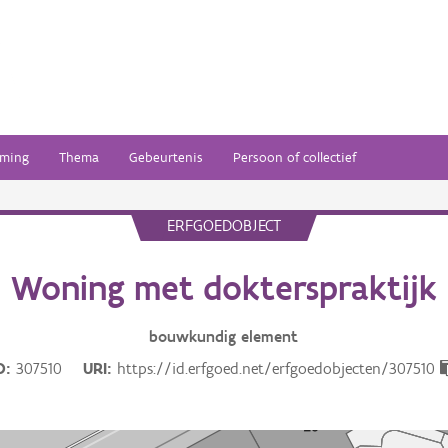
ming
Thema
Gebeurtenis
Persoon of collectief
ERFGOEDOBJECT
Woning met dokterspraktijk
bouwkundig
element
D
307510
URI
https://id.erfgoed.net/erfgoedobjecten/307510