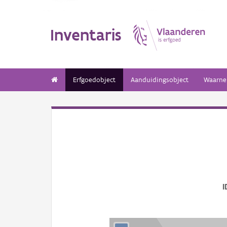
Inventaris
Erfgoedobject
Aanduidingsobject
Waarne
I