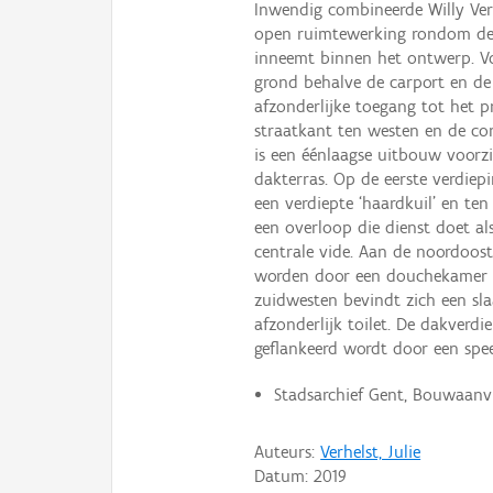
Inwendig combineerde Willy Vers
open ruimtewerking rondom de c
inneemt binnen het ontwerp. V
grond behalve de carport en de
afzonderlijke toegang tot het p
straatkant ten westen en de con
is een éénlaagse uitbouw voorz
dakterras. Op de eerste verdiep
een verdiepte ‘haardkuil’ en t
een overloop die dienst doet 
centrale vide. Aan de noordoos
worden door een douchekamer di
zuidwesten bevindt zich een s
afzonderlijk toilet. De dakverd
geflankeerd wordt door een spe
Stadsarchief Gent, Bouwaanvra
Auteurs:
Verhelst, Julie
Datum:
2019