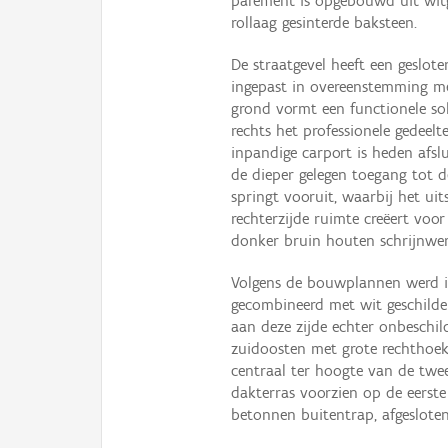
parement is opgebouwd uit witg
rollaag gesinterde baksteen.
De straatgevel heeft een geslo
ingepast in overeenstemming me
grond vormt een functionele so
rechts het professionele gedeel
inpandige carport is heden afslu
de dieper gelegen toegang tot d
springt vooruit, waarbij het ui
rechterzijde ruimte creëert voo
donker bruin houten schrijnwer
Volgens de bouwplannen werd i
gecombineerd met wit geschilde
aan deze zijde echter onbeschil
zuidoosten met grote rechthoek
centraal ter hoogte van de twee
dakterras voorzien op de eerste
betonnen buitentrap, afgesloten