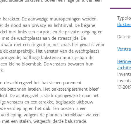
eschilderde baksteen, boven een lage plint van één
Typolo
ten karakter. De aanwezige muuropeningen werden
dokter
t de nood aan privacy en lichtinval. De begane
kkel met links een carport en de private toegang en
Dateri
te met de wachtplaats aan de straatzijde. De
itbaar met een rolgordijn, net zoals het geval is voor
Verstra
e dokterspraktijk. Het venster van de wachtplaats
tspringende, halfhoge bakstenen muurtje aan de
Herinv
r een kleine bloembak. De vensters bewaren hun
archit
k.
inventa
invent
n de achtergevel het bakstenen parement
10-201
rde betonnen lateien. Het baksteenparement bleef
derd. De achtergevel is sterk opengewerkt naar het
ige vensters en een strakke, beglaasde uitbouw
de verdieping en het dak. Ten oosten is een
 verdieping, volgens de plannen bereikbaar via een
 met een stalen, witgeschilderde balustrade.