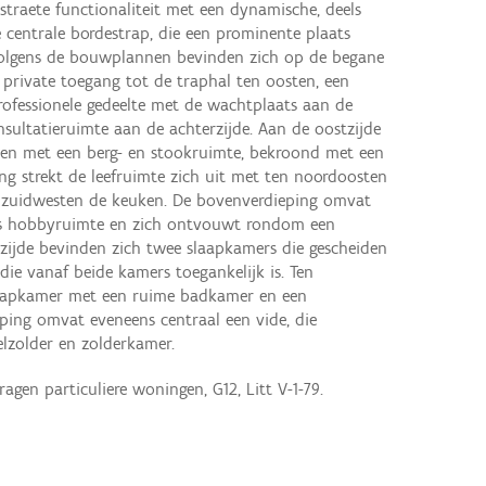
traete functionaliteit met een dynamische, deels
entrale bordestrap, die een prominente plaats
olgens de bouwplannen bevinden zich op de begane
 private toegang tot de traphal ten oosten, een
rofessionele gedeelte met de wachtplaats aan de
sultatieruimte aan de achterzijde. Aan de oostzijde
ien met een berg- en stookruimte, bekroond met een
ing strekt de leefruimte zich uit met ten noordoosten
en zuidwesten de keuken. De bovenverdieping omvat
als hobbyruimte en zich ontvouwt rondom een
tzijde bevinden zich twee slaapkamers die gescheiden
e vanaf beide kamers toegankelijk is. Ten
laapkamer met een ruime badkamer en een
ieping omvat eveneens centraal een vide, die
elzolder en zolderkamer.
gen particuliere woningen, G12, Litt V-1-79.