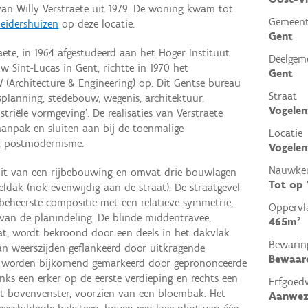
an Willy Verstraete uit 1979. De woning kwam tot
Gemeen
eidershuizen
op deze locatie.
Gent
aete, in 1964 afgestudeerd aan het Hoger Instituut
Deelgem
 Sint-Lucas in Gent, richtte in 1970 het
Gent
 (Architecture & Engineering) op. Dit Gentse bureau
Straat
splanning, stedebouw, wegenis, architektuur,
Vogele
triële vormgeving’. De realisaties van Verstraete
anpak en sluiten aan bij de toenmalige
Locatie
t postmodernisme.
Vogelen
Nauwkeu
it van een rijbebouwing en omvat drie bouwlagen
Tot op
ldak (nok evenwijdig aan de straat). De straatgevel
beheerste compositie met een relatieve symmetrie,
Oppervl
t van de planindeling. De blinde middentravee,
465m²
at, wordt bekroond door een deels in het dakvlak
Bewarin
n weerszijden geflankeerd door uitkragende
Bewaar
en worden bijkomend gemarkeerd door geprononceerde
nks een erker op de eerste verdieping en rechts een
Erfgoed
t bovenvenster, voorzien van een bloembak. Het
Aanwez