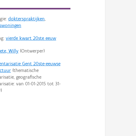
gie:
dokterspraktijken
,
swoningen
ng:
vierde kwart 20ste eeuw
ete, Willy
(Ontwerper)
entarisatie Gent 20ste-eeuwse
ectuur
(thematische
risatie, geografische
arisatie: van
01-01-2015
tot
31-
9
)