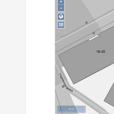
+
−
10 m