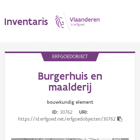
Inventaris
MENU
ERFGOEDOBJECT
Burgerhuis en
Erfgoedobject
maalderij
Aanduidingsobject
bouwkundig
element
Waarneming
ID
30762
URI
Thema
https://id.erfgoed.net/erfgoedobjecten/30762
Gebeurtenis