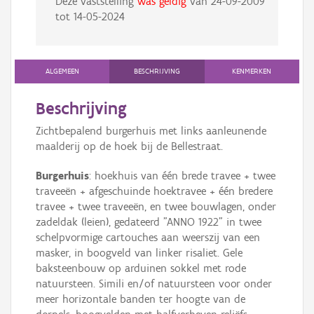
Deze vaststelling
was geldig
van
24-09-2009
tot
14-05-2024
ALGEMEEN
BESCHRIJVING
KENMERKEN
Beschrijving
Zichtbepalend burgerhuis met links aanleunende
maalderij op de hoek bij de Bellestraat.
Burgerhuis
: hoekhuis van één brede travee + twee
traveeën + afgeschuinde hoektravee + één bredere
travee + twee traveeën, en twee bouwlagen, onder
zadeldak (leien), gedateerd "ANNO 1922" in twee
schelpvormige cartouches aan weerszij van een
masker, in boogveld van linker risaliet. Gele
baksteenbouw op arduinen sokkel met rode
natuursteen. Simili en/of natuursteen voor onder
meer horizontale banden ter hoogte van de