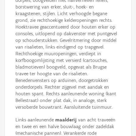
dorpels, boogvelden met halfverheven reliëfs,
borstwering van erker, sluit-, hoek- en
kraagstenen, stijlen. Licht verhoogde begane
grond, zie rechthoekige kelderopeningen rechts.
Hoektravee geaccentueerd door houten erker op
consoles, uitlopend op dakvenster met puntgevel
op schouderstukken. Gevelritmering door middel
van risalieten, links eindigend op trapgevel.
Rechthoekige muuropeningen, verdiept in
korfboogomlijsting met versierd (cartouches,
bladmotieven) boogveld, opgevat als Brugse
travee ter hoogte van de risalieten.
Benedenvensters op arduinen, doorgetrokken
onderdorpels. Rechter zijgevel met aandak en
houten spant. Rechts aanleunende woning (kant
Bellestraat) onder plat dak, in analoge, sterk
versoberde bouwtrant. Aansluitende tuinmuur.
Links aanleunende
maalderij
van acht traveeën
en twee en een halve bouwlaag onder zadeldak
(mechanische pannen). Verankerde rode