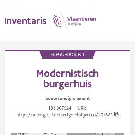
Inventaris
MENU
ERFGOEDOBJECT
Modernistisch
Erfgoedobject
burgerhuis
Aanduidingsobject
bouwkundig
element
Waarneming
ID
307624
URI
Thema
https://id.erfgoed.net/erfgoedobjecten/307624
Gebeurtenis