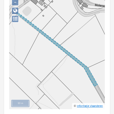
−
Persoon of collectief
Downloads
Hergebruik
Aanmelden
50 m
©
Informatie Vlaanderen