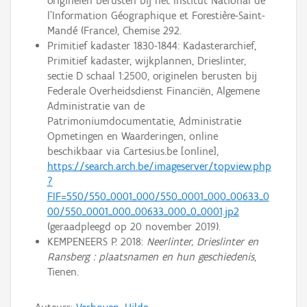
originelen berusten bij het Institut National de
l’Information Géographique et Forestière-Saint-
Mandé (France), Chemise 292.
Primitief kadaster 1830-1844: Kadasterarchief,
Primitief kadaster, wijkplannen, Drieslinter,
sectie D schaal 1:2500, originelen berusten bij
Federale Overheidsdienst Financiën, Algemene
Administratie van de
Patrimoniumdocumentatie, Administratie
Opmetingen en Waarderingen, online
beschikbaar via Cartesius.be [online],
https://search.arch.be/imageserver/topview.php
?
FIF=550/550_0001_000/550_0001_000_00633_0
00/550_0001_000_00633_000_0_0001.jp2
(geraadpleegd op 20 november 2019).
KEMPENEERS P. 2018:
Neerlinter, Drieslinter en
Ransberg : plaatsnamen en hun geschiedenis
,
Tienen.