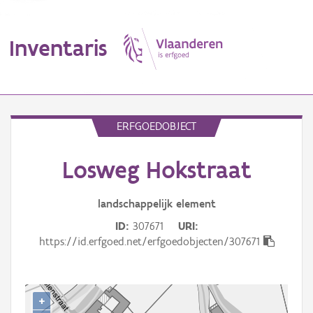
Inventaris
MENU
ERFGOEDOBJECT
Losweg Hokstraat
Erfgoedobject
Aanduidingsobject
landschappelijk
element
ID
307671
URI
Waarneming
https://id.erfgoed.net/erfgoedobjecten/307671
Thema
Gebeurtenis
+