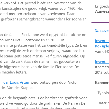
 kerkhof. Het perceel biedt een overzicht van de
Erfgoed
 kunststijlen die gebruikelijk waren voor 1960. Het
Aanwez
oomd met een erelaantje van zeedennen. Daar
e graftekens samengebracht waaronder Florizoone en
Schaesse
an de familie Florizoone werd opgetrokken uit beton
ouwer P(iet) Florizoone (1937-2015) uit
Inventa
ne interpretatie van het zerk-met-stèle type. Zerk en
Koksijde
over terwijl de zerk onderaan verjongt waardoor het
van
01-0
èle staan gestileerde menselijke figuren afgebeeld. Op
oet van de zerk staan de namen met geboorte- en
Inventar
 bijgezette leden van de familie Florizoone. De
(themati
 metalen letters.
2013
to
hilder Louis Artan
werd ontworpen door Victor
Kenmer
rles Van der Stappen.
Typolo
n op de begraafplaats is de hardstenen grafzerk voor
Dateri
t werd vervaardigd door de grafmaker ‘De Man en De
afteken wordt gekenmerkt door de doorlopende