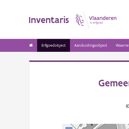
Inventaris
Erfgoedobject
Aanduidingsobject
Waarne
Gemeen
I