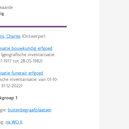
waarde
ig
ns, Charles
(Ontwerper)
risatie bouwkundig erfgoed
(geografische inventarisatie:
7-1977
tot
28-05-1982
)
isatie funerair erfgoed
sche inventarisatie: van
01-10-
t
31-12-2022
)
kgroep 1
gie:
buitenbegraafplaatsen
ng:
na WO II