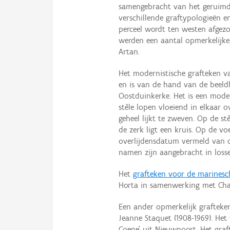
samengebracht van het geruimde
verschillende graftypologieën en
perceel wordt ten westen afgez
werden een aantal opmerkelijk
Artan.
Het modernistische grafteken v
en is van de hand van de beeldh
Oostduinkerke. Het is een moder
stèle lopen vloeiend in elkaar 
geheel lijkt te zweven. Op de st
de zerk ligt een kruis. Op de v
overlijdensdatum vermeld van de
namen zijn aangebracht in losse
Het
grafteken voor de marinesc
Horta in samenwerking met Cha
Een ander opmerkelijk grafteke
Jeanne Staquet (1908-1969). He
Coene’ uit Nieuwpoort. Het gr