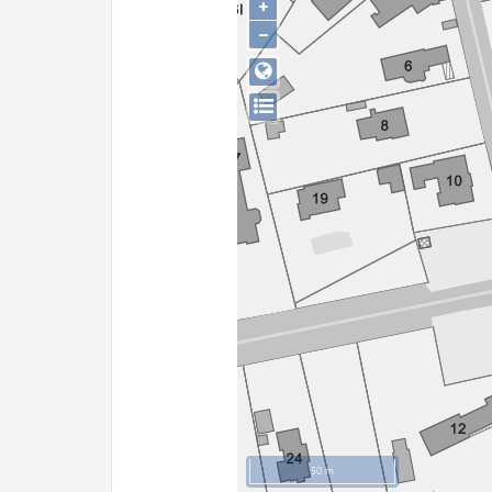
+
−
50 m