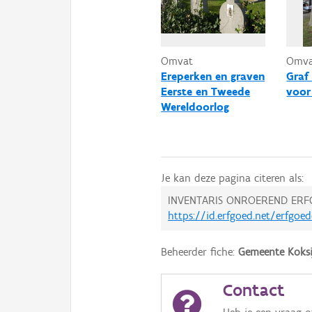
Omvat
Omv
Ereperken en graven
Graf
Eerste en Tweede
voor
Wereldoorlog
Je kan deze pagina citeren als:
INVENTARIS ONROEREND ERF
https://id.erfgoed.net/erfgoe
Beheerder fiche:
Gemeente Koksi
Contact