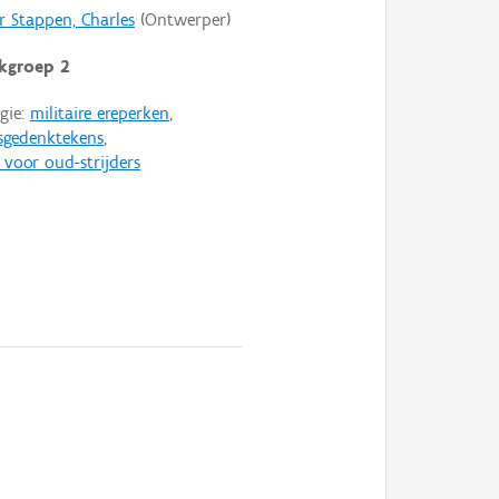
r Stappen, Charles
(Ontwerper)
kgroep 2
gie:
militaire ereperken
,
sgedenktekens
,
 voor oud-strijders