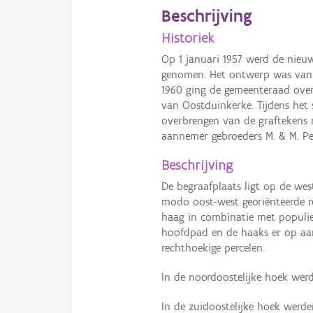
Beschrijving
Historiek
Op 1 januari 1957 werd de nieuw
genomen. Het ontwerp was van d
1960 ging de gemeenteraad over 
van Oostduinkerke. Tijdens het
overbrengen van de graftekens
aannemer gebroeders M. & M. Pet
Beschrijving
De begraafplaats ligt op de wes
modo oost-west georiënteerde 
haag in combinatie met populi
hoofdpad en de haaks er op aan
rechthoekige percelen.
In de noordoostelijke hoek we
In de zuidoostelijke hoek werd