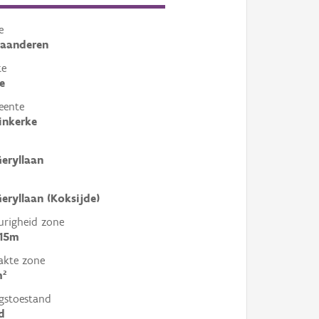
e
laanderen
te
e
eente
inkerke
eryllaan
eryllaan (Koksijde)
righeid zone
 15m
akte zone
m²
gstoestand
d