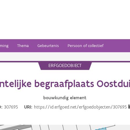
ming
Thema
Gebeurtenis
Persoon of collectief
ERFGOEDOBJECT
telijke begraafplaats Oostdu
bouwkundig
element
D
307695
URI
https://id.erfgoed.net/erfgoedobjecten/307695