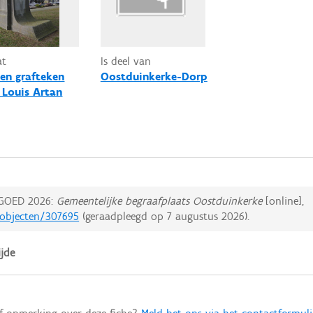
at
Is deel van
 en grafteken
Oostduinkerke-Dorp
 Louis Artan
GOED 2026:
Gemeentelijke begraafplaats Oostduinkerke
[online],
dobjecten/307695
(geraadpleegd op
7 augustus 2026
).
jde