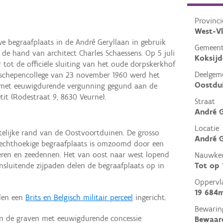
Provinci
West-V
e begraafplaats in de André Geryllaan in gebruik
Gemeen
e hand van architect Charles Schaessens. Op 5 juli
Koksijd
tot de officiële sluiting van het oude dorpskerkhof
Deelgem
 schepencollege van 23 november 1960 werd het
Oostdu
 met eeuwigdurende vergunning gegund aan de
it (Rodestraat 9, 8630 Veurne).
Straat
André G
Locatie
telijke rand van de Oostvoortduinen. De grosso
André G
rechthoekige begraafplaats is omzoomd door een
eren en zeedennen. Het van oost naar west lopend
Nauwkeu
Tot op
sluitende zijpaden delen de begraafplaats op in
Oppervl
19 684
rden een
Brits en Belgisch militair perceel
ingericht.
Bewarin
en de graven met eeuwigdurende concessie
Bewaar