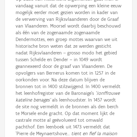
vandaag vanuit dat de opwerping een kleine eeuw
mogelijk eerder moet gezien worden in kader van
de verwerving van Rijksvlaanderen door de Graaf
van Vlaanderen. Moorsel wordt daarbij beschouwd
als één van de zogenaamde zogenaamde
Dendermottes, een groep mottes waarvan we uit
historische bron weten dat ze werden gesticht
nadat Rijksvlaanderen – grosso modo het gebied
tussen Schelde en Dender – in 1049 wordt
geannexeerd door de graaf van Vlaanderen. De
opvolgers van Bernerus komen tot in 1257 in de
oorkonden voor. Na deze datum blijven de
bronnen tot in 1400 stilzwijgend. In 1400 vermeldt
het leenhofregister van de Baronaige's
'Jonffrouwe
kateline benages'
als leenhoudster. In 1457 wordt
de site nog vermeldt in de bronnen als den berch
te Morsele ende gracht. Op dat moment lijkt de
castrale motte al geëvolueerd tot omwald
pachthof. Een leenboek uit 1473 vermeldt dat
'Pierre de Meynaertshove...
tient en fief la maison