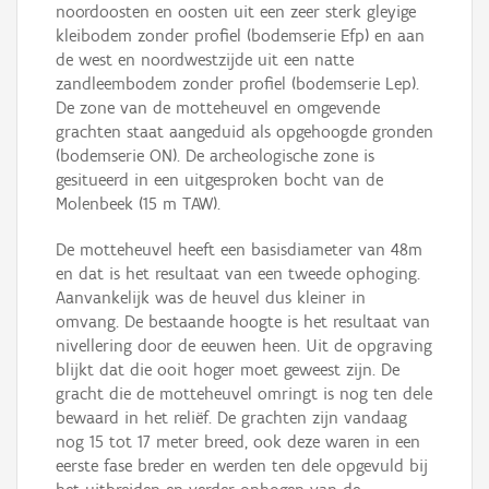
noordoosten en oosten uit een zeer sterk gleyige
kleibodem zonder profiel (bodemserie Efp) en aan
de west en noordwestzijde uit een natte
zandleembodem zonder profiel (bodemserie Lep).
De zone van de motteheuvel en omgevende
grachten staat aangeduid als opgehoogde gronden
(bodemserie ON). De archeologische zone is
gesitueerd in een uitgesproken bocht van de
Molenbeek (15 m TAW).
De motteheuvel heeft een basisdiameter van 48m
en dat is het resultaat van een tweede ophoging.
Aanvankelijk was de heuvel dus kleiner in
omvang. De bestaande hoogte is het resultaat van
nivellering door de eeuwen heen. Uit de opgraving
blijkt dat die ooit hoger moet geweest zijn. De
gracht die de motteheuvel omringt is nog ten dele
bewaard in het reliëf. De grachten zijn vandaag
nog 15 tot 17 meter breed, ook deze waren in een
eerste fase breder en werden ten dele opgevuld bij