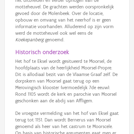
het uitbreiden en verder ophogen van de
motteheuvel. De grachten werden oorspronkelijk
gevoed door de Molenbeek. Over de locatie,
opbouw en omvang van het neerhof is er geen
informatie voorhanden. Alluderend op zijn vorm
werd de motteheuvel ook wel eens de
Koekepanberg
genoemd.
Historisch onderzoek
Het hof te Eksel wordt gesitueerd te Moorsel, de
hoofdplaats van de heerlijkheid Moorsel-Propre.
Dit is allodiaal bezit van de Vlaamse Graaf zelf. De
dorpskern van Moorsel gaat terug op een
Merovingisch klooster (vermoedelijk 7de eeuw).
Rond 1105 wordt de kerk en parochie van Moorsel
geschonken aan de abdij van Affligem.
De vroegste vermelding van het hof van Eksel gaat
terug tot 1151. Dan wordt Bernerus van Moorsel
genoemd als heer van het castrum te Moorscele.
Op basis van historische argumenten gaat men er