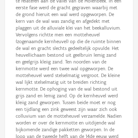
te relateren aan de vallei van de Molenbeek. In een
eerste fase werd de gracht gegraven waarbij met
de grond hieruit een wal werd opgeworpen. De
kern van de wal was zandig en afgedekt met
plaggen uit de alluviale klei van het beekalluvium.
Vervolgens richtte men een motteheuvel
(zogenaamde kernheuvel) op die de ruimte binnen
de wal en gracht slechts gedeeltelijk opvulde. Het
heuvellichaam bestond uit geelbruin lemig zand
en geelgrijs kleiig zand. Ten noorden van de
kernmotte werd een twee wal opgeworpen. De
motteheuvel werd stelselmatig vergroot. De kleine
wal lijkt stelselmatig uit te breiden richting
kernmotte. De ophoging van de wal bestond uit
grijs zand en lemig zand. Op de kernheuvel werd
kleiig zand geworpen. Tussen beide moet er nog
een tijdlang een zink geweest zijn waar zich ook
colluvium van de motteheuvel verzamelde. Nadien
worden er over de kernmotte en uitdijende wal
bijkomende zandige pakketten geworpen. In de
loop van de tweede helft van de 14de eeuw werd