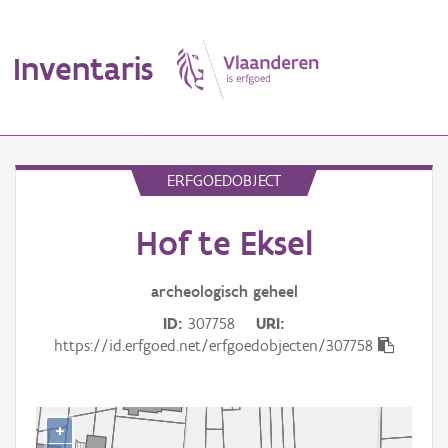
Inventaris
MENU
ERFGOEDOBJECT
Hof te Eksel
Erfgoedobject
Aanduidingsobject
archeologisch
geheel
ID
307758
URI
Waarneming
https://id.erfgoed.net/erfgoedobjecten/307758
Thema
Gebeurtenis
+