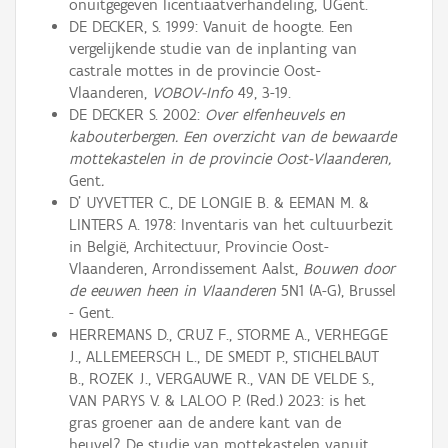
onuitgegeven licentiaatverhandeling, UGent.
DE DECKER, S. 1999: Vanuit de hoogte. Een
vergelijkende studie van de inplanting van
castrale mottes in de provincie Oost-
Vlaanderen,
VOBOV-Info
49, 3-19.
DE DECKER S. 2002:
Over elfenheuvels en
kabouterbergen. Een overzicht van de bewaarde
mottekastelen in de provincie Oost-Vlaanderen,
Gent
.
D' UYVETTER C., DE LONGIE B. & EEMAN M. &
LINTERS A. 1978: Inventaris van het cultuurbezit
in België, Architectuur, Provincie Oost-
Vlaanderen, Arrondissement Aalst,
Bouwen door
de eeuwen heen in Vlaanderen
5N1 (A-G), Brussel
- Gent.
HERREMANS D., CRUZ F., STORME A., VERHEGGE
J., ALLEMEERSCH L., DE SMEDT P., STICHELBAUT
B., ROZEK J., VERGAUWE R., VAN DE VELDE S.,
VAN PARYS V. & LALOO P. (Red.) 2023: is het
gras groener aan de andere kant van de
heuvel? De studie van mottekastelen vanuit