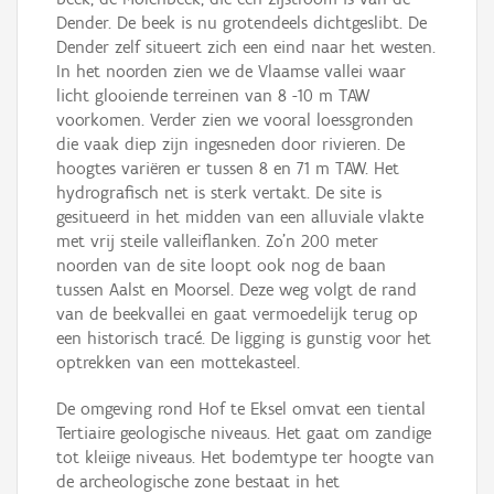
Dender. De beek is nu grotendeels dichtgeslibt. De
Dender zelf situeert zich een eind naar het westen.
In het noorden zien we de Vlaamse vallei waar
licht glooiende terreinen van 8 -10 m TAW
voorkomen. Verder zien we vooral loessgronden
die vaak diep zijn ingesneden door rivieren. De
hoogtes variëren er tussen 8 en 71 m TAW. Het
hydrografisch net is sterk vertakt. De site is
gesitueerd in het midden van een alluviale vlakte
met vrij steile valleiflanken. Zo’n 200 meter
noorden van de site loopt ook nog de baan
tussen Aalst en Moorsel. Deze weg volgt de rand
van de beekvallei en gaat vermoedelijk terug op
een historisch tracé. De ligging is gunstig voor het
optrekken van een mottekasteel.
De omgeving rond Hof te Eksel omvat een tiental
Tertiaire geologische niveaus. Het gaat om zandige
tot kleiige niveaus. Het bodemtype ter hoogte van
de archeologische zone bestaat in het