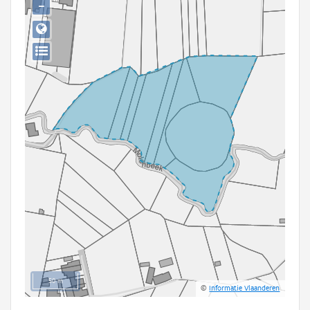
−
Persoon of collectief
Downloads
Hergebruik
Aanmelden
50 m
©
Informatie Vlaanderen