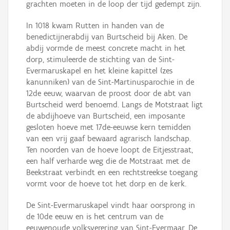
grachten moeten in de loop der tijd gedempt zijn.
In 1018 kwam Rutten in handen van de
benedictijnerabdij van Burtscheid bij Aken. De
abdij vormde de meest concrete macht in het
dorp, stimuleerde de stichting van de Sint-
Evermaruskapel en het kleine kapittel (zes
kanunniken) van de Sint-Martinusparochie in de
12de eeuw, waarvan de proost door de abt van
Burtscheid werd benoemd. Langs de Motstraat ligt
de abdijhoeve van Burtscheid, een imposante
gesloten hoeve met 17de-eeuwse kern temidden
van een vrij gaaf bewaard agrarisch landschap.
Ten noorden van de hoeve loopt de Eitjesstraat,
een half verharde weg die de Motstraat met de
Beekstraat verbindt en een rechtstreekse toegang
vormt voor de hoeve tot het dorp en de kerk.
De Sint-Evermaruskapel vindt haar oorsprong in
de 10de eeuw en is het centrum van de
eeuwenoude volksverering van Sint-Evermaar. De