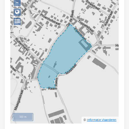
−
Persoon of collectief
Downloads
Hergebruik
Aanmelden
100 m
©
Informatie Vlaanderen