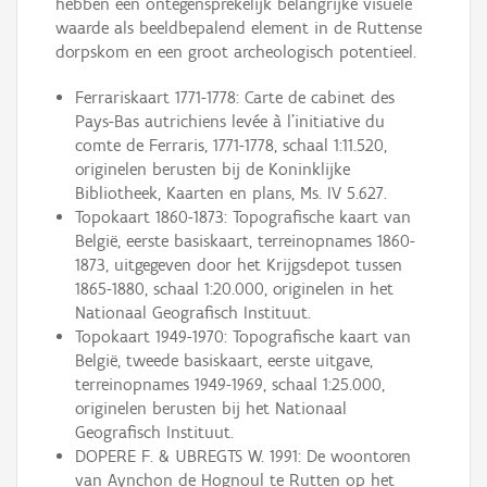
hebben een ontegensprekelijk belangrijke visuele
waarde als beeldbepalend element in de Ruttense
dorpskom en een groot archeologisch potentieel.
Ferrariskaart 1771-1778: Carte de cabinet des
Pays-Bas autrichiens levée à l'initiative du
comte de Ferraris, 1771-1778, schaal 1:11.520,
originelen berusten bij de Koninklijke
Bibliotheek, Kaarten en plans, Ms. IV 5.627.
Topokaart 1860-1873: Topografische kaart van
België, eerste basiskaart, terreinopnames 1860-
1873, uitgegeven door het Krijgsdepot tussen
1865-1880, schaal 1:20.000, originelen in het
Nationaal Geografisch Instituut.
Topokaart 1949-1970: Topografische kaart van
België, tweede basiskaart, eerste uitgave,
terreinopnames 1949-1969, schaal 1:25.000,
originelen berusten bij het Nationaal
Geografisch Instituut.
DOPERE F. & UBREGTS W. 1991: De woontoren
van Aynchon de Hognoul te Rutten op het