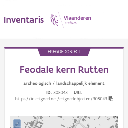
Inventaris
MENU
ERFGOEDOBJECT
Feodale kern Rutten
Erfgoedobject
Aanduidingsobject
archeologisch
/
landschappelijk
element
ID
308043
URI
Waarneming
https://id.erfgoed.net/erfgoedobjecten/308043
Thema
Gebeurtenis
+