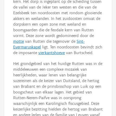
kern. Het dorp is ingeplant op de scheiding tussen
de vallei van de Jeker ten westen en die van de
Ezelsbeek ten noordoosten met rondom glooiende
akkers en weilanden. In het zuidoosten omvat de
dorpskern een open zone met weiland en
boomgaarden die de feodale kern van Rutten
vormt. Deze zone wordt gedomineerd door de
motte
van Rutten die tegenover de
Sint-
Evermaruskapel
ligt. Ten noordoosten bevindt zich
de imposante
vierkantshoeve
van Burtscheid.
Het grondgebied van het huidige Rutten was in de
middeleeuwen een complexe mozaïek van
heerlijkheden, waar lenen van belangrijke
suzereinen als de keizer van Duitsland, de hertog
van Brabant en de prinsbisschop van Luik op een
boogscheut van elkaar lagen. Het gebied van
Rutten-Nerem-Paifve was in oorsprong
waarschijnlijk een Karolingisch fiscusgebied. Deze
keizerlijke bezitting hielden de hertog van Brabant
en andere leden van de familie van Leuven vanaf