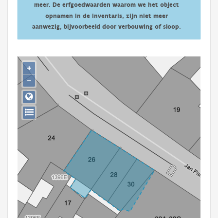
meer. De erfgoedwaarden waarom we het object
Persoon of collectief
opnamen in de inventaris, zijn niet meer
Downloads
aanwezig, bijvoorbeeld door verbouwing of sloop.
Hergebruik
+
Aanmelden
−