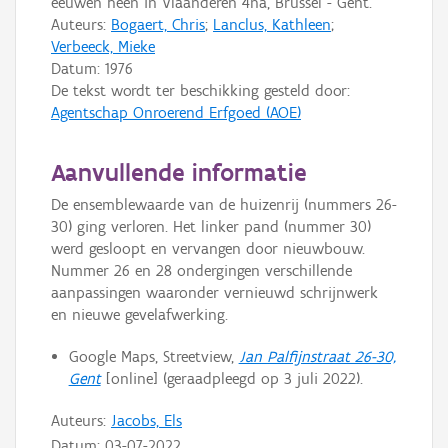
eeuwen heen in Vlaanderen 4na, Brussel - Gent.
Auteurs:
Bogaert, Chris
;
Lanclus, Kathleen
;
Verbeeck, Mieke
Datum:
1976
De tekst wordt ter beschikking gesteld door:
Agentschap Onroerend Erfgoed (AOE)
Aanvullende informatie
De ensemblewaarde van de huizenrij (nummers 26-
30) ging verloren. Het linker pand (nummer 30)
werd gesloopt en vervangen door nieuwbouw.
Nummer 26 en 28 ondergingen verschillende
aanpassingen waaronder vernieuwd schrijnwerk
en nieuwe gevelafwerking.
Google Maps, Streetview,
Jan Palfijnstraat 26-30,
Gent
[online] (geraadpleegd op 3 juli 2022).
Auteurs:
Jacobs, Els
Datum:
03-07-2022