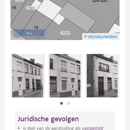
10 m
©
Informatie Vlaanderen
Beki
bee
bee
Juridische gevolgen
is deel van de aanduiding als
vastgesteld