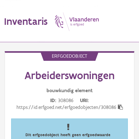
Inventaris
MENU
ERFGOEDOBJECT
Arbeiderswoningen
Erfgoedobject
Aanduidingsobject
bouwkundig
element
ID
308086
URI
Waarneming
https://id.erfgoed.net/erfgoedobjecten/308086
Thema
Gebeurtenis
Dit erfgoedobject heeft geen erfgoedwaarde