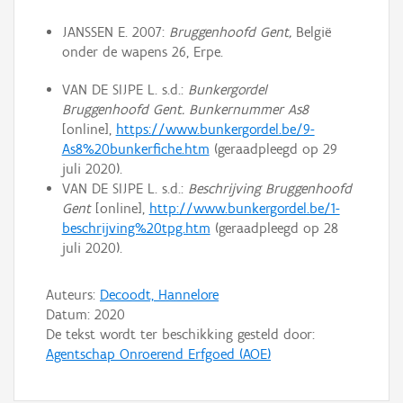
JANSSEN E. 2007:
Bruggenhoofd Gent,
België
onder de wapens 26, Erpe.
VAN DE SIJPE L. s.d.:
Bunkergordel
Bruggenhoofd Gent. Bunkernummer As8
[online],
https://www.bunkergordel.be/9-
As8%20bunkerfiche.htm
(geraadpleegd op 29
juli 2020).
VAN DE SIJPE L. s.d.:
Beschrijving Bruggenhoofd
Gent
[online],
http://www.bunkergordel.be/1-
beschrijving%20tpg.htm
(geraadpleegd op 28
juli 2020).
Auteurs:
Decoodt, Hannelore
Datum:
2020
De tekst wordt ter beschikking gesteld door:
Agentschap Onroerend Erfgoed (AOE)