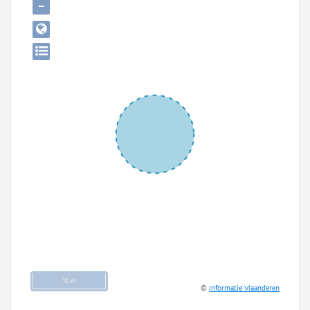
−
Persoon of collectief
Downloads
Hergebruik
Aanmelden
10 m
©
Informatie Vlaanderen