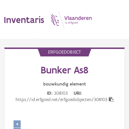
Inventaris
MENU
ERFGOEDOBJECT
Bunker As8
Erfgoedobject
Aanduidingsobject
bouwkundig
element
ID
308103
URI
Waarneming
https://id.erfgoed.net/erfgoedobjecten/308103
Thema
Gebeurtenis
+