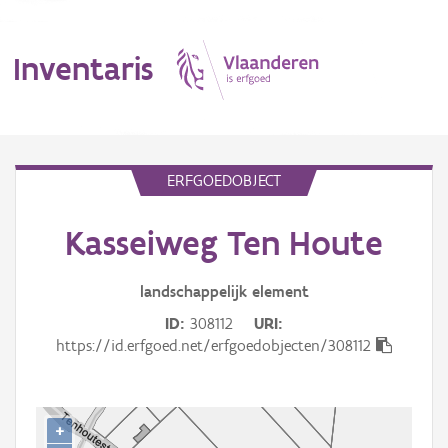
Inventaris
MENU
ERFGOEDOBJECT
Kasseiweg Ten Houte
Erfgoedobject
Aanduidingsobject
landschappelijk
element
ID
308112
URI
Waarneming
https://id.erfgoed.net/erfgoedobjecten/308112
Thema
Gebeurtenis
+