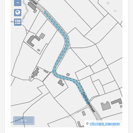
−
Persoon of collectief
Downloads
Hergebruik
Aanmelden
50 m
©
Informatie Vlaanderen