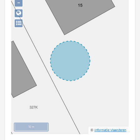
−
Persoon of collectief
Downloads
Hergebruik
Aanmelden
10 m
©
Informatie Vlaanderen