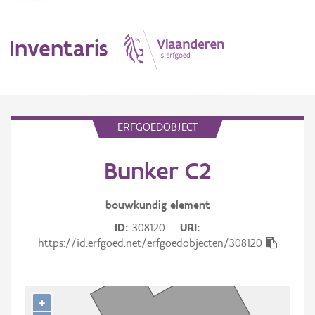
Inventaris
MENU
ERFGOEDOBJECT
Bunker C2
Erfgoedobject
Aanduidingsobject
bouwkundig
element
ID
308120
URI
Waarneming
https://id.erfgoed.net/erfgoedobjecten/308120
Thema
Gebeurtenis
+