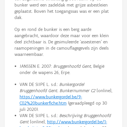
bunker werd een zadeldak met grijze asbestleien
geplaatst. Boven het toegangssas was er een plat
dak.
Op en rond de bunker is een berg aarde
aangebracht, waardoor deze maar voor een klein
deel zichtbaar is. De gesimuleerde ‘assestenen’ en
raamopeningen in de camouflagegevels zijn deels
waarneembaar.
JANSSEN E. 2007:
Bruggenhoofd Gent,
België
onder de wapens 26, Erpe.
VAN DE SIJPE L. s.d.:
Bunkergordel
Bruggenhoofd Gent. Bunkernummer C2
[online],
https://www.bunkergordel.be/9-
C02%20bunkerfiche.htm
(geraadpleegd op 30
juli 2020).
VAN DE SIJPE L. s.d.:
Beschrijving Bruggenhoofd
Gent
[online],
http://www.bunkergordel.be/1-