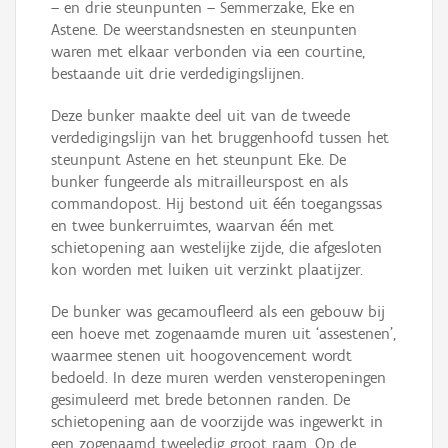
– en drie steunpunten – Semmerzake, Eke en
Astene. De weerstandsnesten en steunpunten
waren met elkaar verbonden via een courtine,
bestaande uit drie verdedigingslijnen.
Deze bunker maakte deel uit van de tweede
verdedigingslijn van het bruggenhoofd tussen het
steunpunt Astene en het steunpunt Eke. De
bunker fungeerde als mitrailleurspost en als
commandopost. Hij bestond uit één toegangssas
en twee bunkerruimtes, waarvan één met
schietopening aan westelijke zijde, die afgesloten
kon worden met luiken uit verzinkt plaatijzer.
De bunker was gecamoufleerd als een gebouw bij
een hoeve met zogenaamde muren uit ‘assestenen’,
waarmee stenen uit hoogovencement wordt
bedoeld. In deze muren werden vensteropeningen
gesimuleerd met brede betonnen randen. De
schietopening aan de voorzijde was ingewerkt in
een zogenaamd tweeledig groot raam. Op de