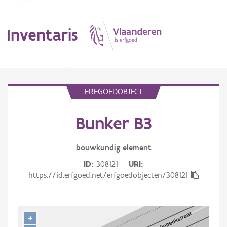
Inventaris
MENU
ERFGOEDOBJECT
Bunker B3
Erfgoedobject
Aanduidingsobject
bouwkundig
element
ID
308121
URI
Waarneming
https://id.erfgoed.net/erfgoedobjecten/308121
Thema
Gebeurtenis
+