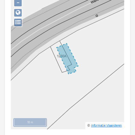
−
Persoon of collectief
Downloads
Hergebruik
Aanmelden
10 m
©
Informatie Vlaanderen