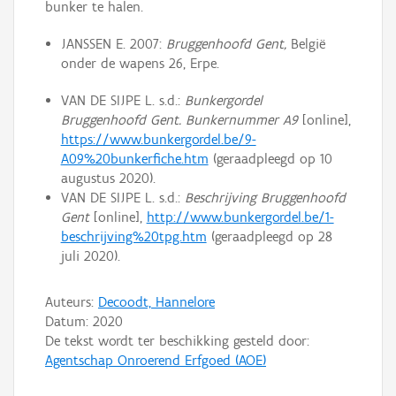
bunker te halen.
JANSSEN E. 2007:
Bruggenhoofd Gent,
België
onder de wapens 26, Erpe.
VAN DE SIJPE L. s.d.:
Bunkergordel
Bruggenhoofd Gent. Bunkernummer A9
[online],
https://www.bunkergordel.be/9-
A09%20bunkerfiche.htm
(geraadpleegd op 10
augustus 2020).
VAN DE SIJPE L. s.d.:
Beschrijving Bruggenhoofd
Gent
[online],
http://www.bunkergordel.be/1-
beschrijving%20tpg.htm
(geraadpleegd op 28
juli 2020).
Auteurs:
Decoodt, Hannelore
Datum:
2020
De tekst wordt ter beschikking gesteld door:
Agentschap Onroerend Erfgoed (AOE)