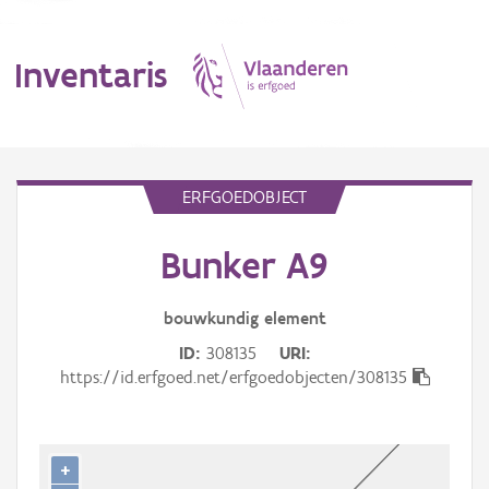
Inventaris
MENU
ERFGOEDOBJECT
Bunker A9
Erfgoedobject
Aanduidingsobject
bouwkundig
element
ID
308135
URI
Waarneming
https://id.erfgoed.net/erfgoedobjecten/308135
Thema
Gebeurtenis
+