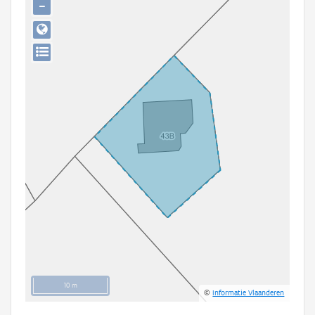
−
Persoon of collectief
Downloads
Hergebruik
Aanmelden
10 m
©
Informatie Vlaanderen