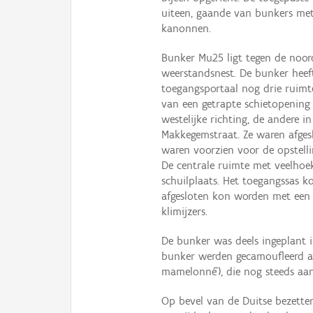
uiteen, gaande van bunkers met
kanonnen.
Bunker Mu25 ligt tegen de noord
weerstandsnest. De bunker heeft
toegangsportaal nog drie ruimte
van een getrapte schietopening 
westelijke richting, de andere in
Makkegemstraat. Ze waren afgesl
waren voorzien voor de opstell
De centrale ruimte met veelhoe
schuilplaats. Het toegangssas k
afgesloten kon worden met een 
klimijzers.
De bunker was deels ingeplant i
bunker werden gecamoufleerd a
mamelonné'), die nog steeds aa
Op bevel van de Duitse bezetter