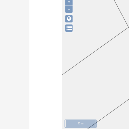
+
−
10 m