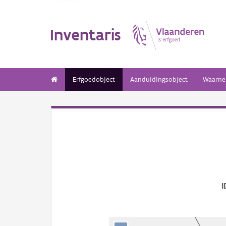
Inventaris
Erfgoedobject
Aanduidingsobject
Waarne
I