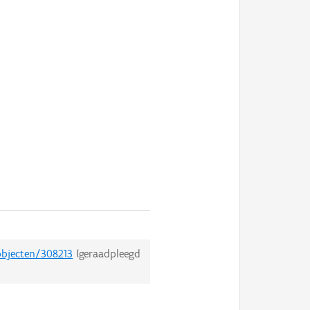
objecten/308213
(geraadpleegd