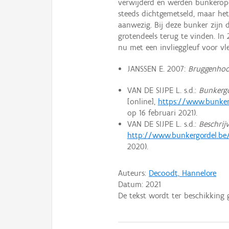
verwijderd en werden bunkerope
steeds dichtgemetseld, maar het
aanwezig. Bij deze bunker zijn 
grotendeels terug te vinden. I
nu met een invlieggleuf voor vl
JANSSEN E. 2007:
Bruggenhoo
VAN DE SIJPE L. s.d.:
Bunkerg
[online],
https://www.bunker
op 16 februari 2021).
VAN DE SIJPE L. s.d.:
Beschrij
http://www.bunkergordel.be
2020).
Auteurs:
Decoodt, Hannelore
Datum:
2021
De tekst wordt ter beschikking 