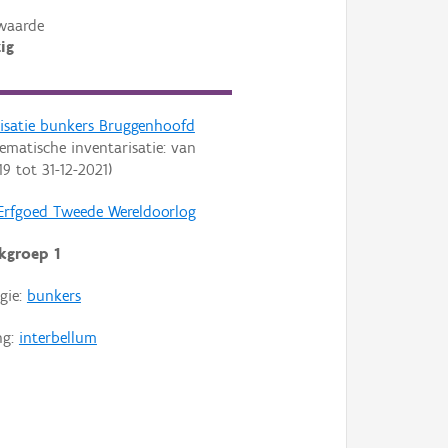
waarde
ig
risatie bunkers Bruggenhoofd
ematische inventarisatie: van
19
tot
31-12-2021
)
Erfgoed Tweede Wereldoorlog
kgroep 1
gie:
bunkers
ng:
interbellum