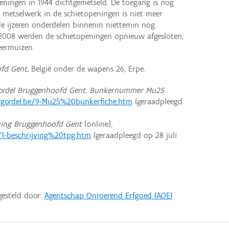
ningen in 1944 dichtgemetseld. De toegang is nog
 metselwerk in de schietopeningen is niet meer
de ijzeren onderdelen binnenin niettemin nog
n 2008 werden de schietopeningen opnieuw afgesloten,
eermuizen.
fd Gent,
België onder de wapens 26, Erpe.
ordel Bruggenhoofd Gent. Bunkernummer Mu25
gordel.be/9-Mu25%20bunkerfiche.htm
(geraadpleegd
ving Bruggenhoofd Gent
[online],
/1-beschrijving%20tpg.htm
(geraadpleegd op 28 juli
gesteld door:
Agentschap Onroerend Erfgoed (AOE)