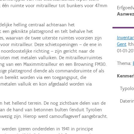
 één ruimte voor mitrailleur tot bunkers voor 47mm
Erfgoed
Aanwez
elijke helling centraal achteraan het
 een geknikte plattegrond en telt behalve het
Inventa
s, waarvan de twee uiterste ruimtes voorzien zijn
Gent
(th
voor mitrailleur. Deze schietopeningen – de ene in
01-01-20
 noordoostelijke richting – zijn gericht naar de
oten met metalen valluiken. De mitrailleurruimtes
Thema:
ing van een Maximmitrailleur en een Browning FM30.
kige plattegrond diende als commandoruimte of als
Kenmer
on bereikt worden via een toegangsput, die
metalen valluik en kon afgedaald worden via
Typolo
Dateri
n het hellend terrein. De nog zichtbare delen van de
an de hand van betonnen bulten ('enduit Tyrolien
nwezig zijn. Hierop werd camouflageverf aangebracht.
 werden ijzeren onderdelen in 1941 in principe