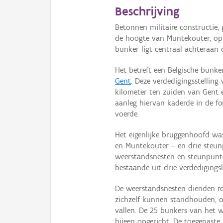
Beschrijving
Betonnen militaire constructie, 
de hoogte van Muntekouter, op
bunker ligt centraal achteraan
Het betreft een Belgische bunke
Gent
. Deze verdedigingsstellin
kilometer ten zuiden van Gent e
aanleg hiervan kaderde in de for
voerde.
Het eigenlijke bruggenhoofd w
en Muntekouter – en drie steun
weerstandsnesten en steunpunt
bestaande uit drie verdedigingsl
De weerstandsnesten dienden 
zichzelf kunnen standhouden, oo
vallen. De 25 bunkers van het 
bijeen opgericht. De toegepast