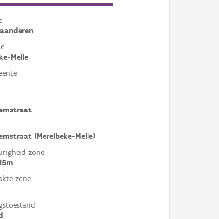
e
laanderen
te
ke-Melle
eente
emstraat
mstraat (Merelbeke-Melle)
righeid zone
 15m
akte zone
gstoestand
d