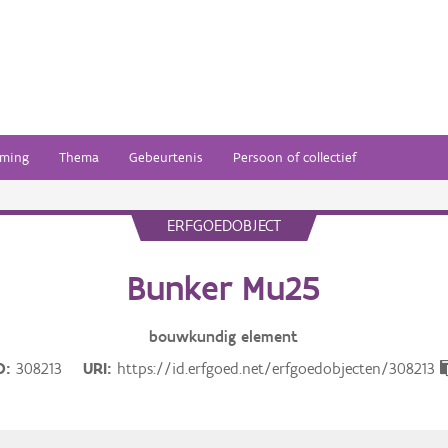
ming
Thema
Gebeurtenis
Persoon of collectief
ERFGOEDOBJECT
Bunker Mu25
bouwkundig
element
D
308213
URI
https://id.erfgoed.net/erfgoedobjecten/308213