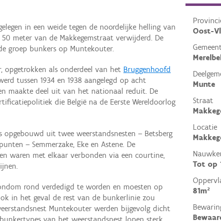
Provinci
gelegen in een weide tegen de noordelijke helling van
Oost-V
 50 meter van de Makkegemstraat verwijderd. De
Gemeen
 de groep bunkers op Muntekouter.
Merelbe
r, opgetrokken als onderdeel van het
Bruggenhoofd
Deelgem
g werd tussen 1934 en 1938 aangelegd op acht
Munte
n maakte deel uit van het nationaal reduit. De
Straat
tificatiepolitiek die België na de Eerste Wereldoorlog
Makkeg
Locatie
as opgebouwd uit twee weerstandsnesten – Betsberg
Makkege
punten – Semmerzake, Eke en Astene. De
Nauwkeu
en waren met elkaar verbonden via een courtine,
Tot op
ijnen.
Oppervl
rondom rond verdedigd te worden en moesten op
81m²
k in het geval de rest van de bunkerlinie zou
Bewarin
weerstandsnest Muntekouter werden bijgevolg dicht
Bewaar
e bunkertypes van het weerstandsnest lopen sterk