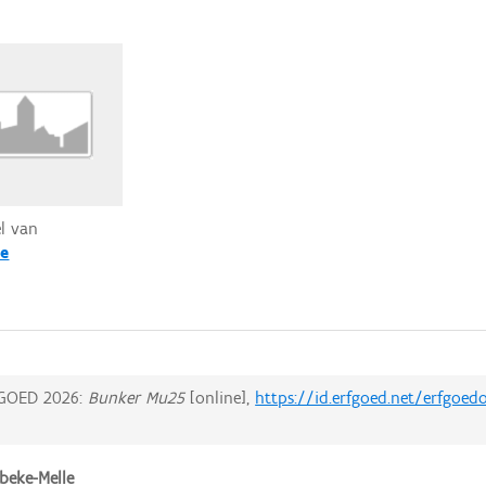
el van
e
GOED 2026:
Bunker Mu25
[online],
https://id.erfgoed.net/erfgoed
beke-Melle