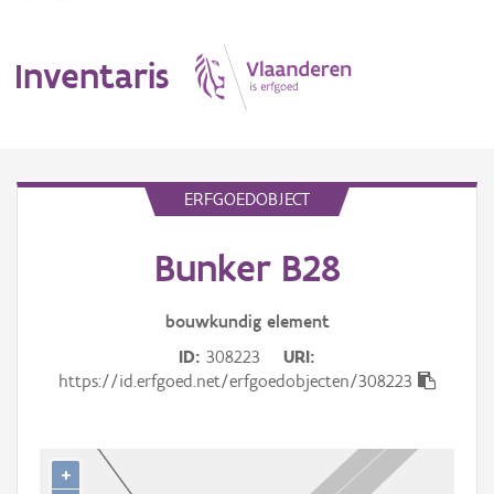
Inventaris
MENU
ERFGOEDOBJECT
Bunker B28
Erfgoedobject
Aanduidingsobject
bouwkundig
element
ID
308223
URI
Waarneming
https://id.erfgoed.net/erfgoedobjecten/308223
Thema
Gebeurtenis
+