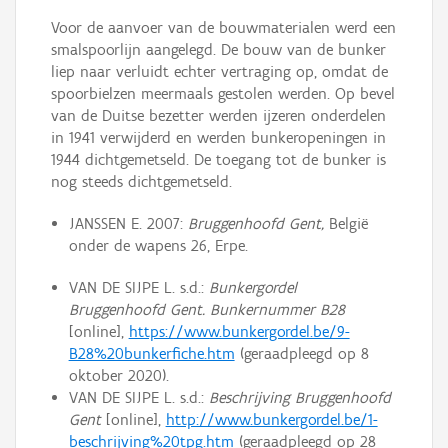
Voor de aanvoer van de bouwmaterialen werd een
smalspoorlijn aangelegd. De bouw van de bunker
liep naar verluidt echter vertraging op, omdat de
spoorbielzen meermaals gestolen werden. Op bevel
van de Duitse bezetter werden ijzeren onderdelen
in 1941 verwijderd en werden bunkeropeningen in
1944 dichtgemetseld. De toegang tot de bunker is
nog steeds dichtgemetseld.
JANSSEN E. 2007:
Bruggenhoofd Gent,
België
onder de wapens 26, Erpe.
VAN DE SIJPE L. s.d.:
Bunkergordel
Bruggenhoofd Gent. Bunkernummer B28
[online],
https://www.bunkergordel.be/9-
B28%20bunkerfiche.htm
(geraadpleegd op 8
oktober 2020).
VAN DE SIJPE L. s.d.:
Beschrijving Bruggenhoofd
Gent
[online],
http://www.bunkergordel.be/1-
beschrijving%20tpg.htm
(geraadpleegd op 28