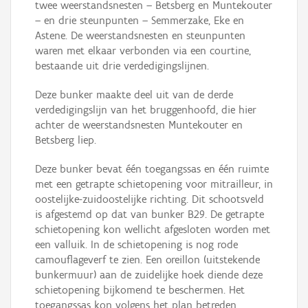
twee weerstandsnesten – Betsberg en Muntekouter
– en drie steunpunten – Semmerzake, Eke en
Astene. De weerstandsnesten en steunpunten
waren met elkaar verbonden via een courtine,
bestaande uit drie verdedigingslijnen.
Deze bunker maakte deel uit van de derde
verdedigingslijn van het bruggenhoofd, die hier
achter de weerstandsnesten Muntekouter en
Betsberg liep.
Deze bunker bevat één toegangssas en één ruimte
met een getrapte schietopening voor mitrailleur, in
oostelijke-zuidoostelijke richting. Dit schootsveld
is afgestemd op dat van bunker B29. De getrapte
schietopening kon wellicht afgesloten worden met
een valluik. In de schietopening is nog rode
camouflageverf te zien. Een oreillon (uitstekende
bunkermuur) aan de zuidelijke hoek diende deze
schietopening bijkomend te beschermen. Het
toegangssas kon volgens het plan betreden