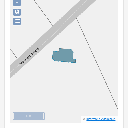
−
Persoon of collectief
Downloads
Hergebruik
Aanmelden
10 m
©
Informatie Vlaanderen