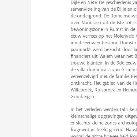
Dijle en Nete. De geschiedenis
samenvloeiing van de Dijle en d
de ondergrond. De Romeinse weg
over. Vondsten uit de 1ste tot 
bewoningszone in Rumst in de 
eeuw verrees op het Molenveld w
middeleeuwen bestond Rumst ui
jaarmarkt werd bezocht door la
financiers uit Walem waar het 
trouwe klanten. In de 9de eeuw
de villa dominicata van Grimbe
vereenzelvigd met de familie Be
ontkracht. Het gebied van de H
Willebroek, Ruisbroek en Heind
Grimbergen.
In het verleden werden talrijke
kleinschalige opgravingen uitge
er slechts kleine zones archeol
fragmentair beeld gekend. Naast
vooral de grote hoeveelheid Ro