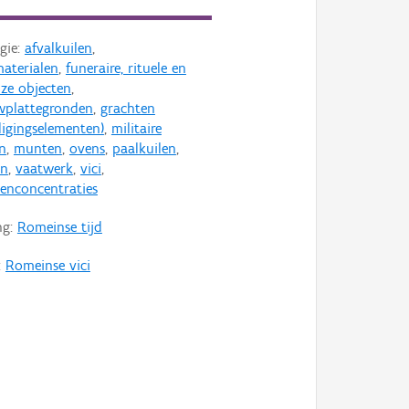
gie:
afvalkuilen
,
aterialen
,
funeraire, rituele en
uze objecten
,
plattegronden
,
grachten
digingselementen)
,
militaire
n
,
munten
,
ovens
,
paalkuilen
,
en
,
vaatwerk
,
vici
,
enconcentraties
ng:
Romeinse tijd
:
Romeinse vici