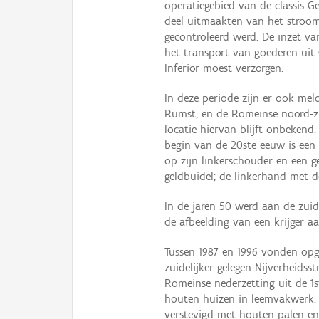
operatiegebied van de classis G
deel uitmaakten van het stroom
gecontroleerd werd. De inzet va
het transport van goederen uit 
Inferior moest verzorgen.
In deze periode zijn er ook me
Rumst, en de Romeinse noord-zu
locatie hiervan blijft onbekend
begin van de 20ste eeuw is een 
op zijn linkerschouder en een g
geldbuidel; de linkerhand met d
In de jaren 50 werd aan de zui
de afbeelding van een krijger aa
Tussen 1987 en 1996 vonden opg
zuidelijker gelegen Nijverheidss
Romeinse nederzetting uit de 1
houten huizen in leemvakwerk. 
verstevigd met houten palen en