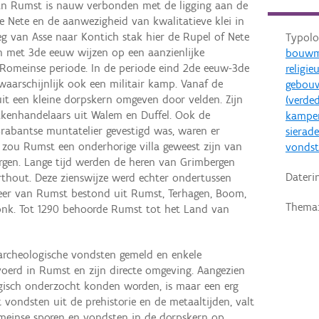
 van Rumst is nauw verbonden met de ligging aan de
e Nete en de aanwezigheid van kwalitatieve klei in
 van Asse naar Kontich stak hier de Rupel of Nete
Typolo
en met 3de eeuw wijzen op een aanzienlijke
bouwm
Romeinse periode. In de periode eind 2de eeuw-3de
religie
aarschijnlijk ook een militair kamp. Vanaf de
gebouw
t een kleine dorpskern omgeven door velden. Zijn
(verde
kenhandelaars uit Walem en Duffel. Ook de
kampe
Brabantse muntatelier gevestigd was, waren er
sierad
 zou Rumst een onderhorige villa geweest zijn van
vondst
rgen. Lange tijd werden de heren van Grimbergen
Dateri
rthout. Deze zienswijze werd echter ondertussen
eer van Rumst bestond uit Rumst, Terhagen, Boom,
Thema
onk. Tot 1290 behoorde Rumst tot het Land van
 archeologische vondsten gemeld en enkele
voerd in Rumst en zijn directe omgeving. Aangezien
ogisch onderzocht konden worden, is maar een erg
 vondsten uit de prehistorie en de metaaltijden, valt
meinse sporen en vondsten in de dorpskern op.