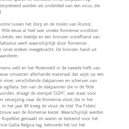
terpreteerd worden als onderdeel van een vicus, die
d.
ruimte tussen het dorp en de molen van Rumst,
de 19de eeuw al heel wat unieke Romeinse vondsten
 ketels, een beeldje en een bronzen votiefhand van
 Sabazius werd waarschijnlijk door Romeinse
r onze streken meegebracht. De bronzen hand uit
laanderen.
meins veld en het Molenveld in de tweede helft van
eeuw omvatten allerhande materiaal dat wijst op een
en vloer, verschillende dakpannen en scherven van
 sigillata. Een van de dakpannen die in de 19de
onden, draagt de stempel ‘CGPF’, wat staat voor
 een verwijzing naar de Romeinse vloot die in het
In het jaar 89 kreeg de vloot de titel ‘Pia Fidelis’
n trouw aan de Romeinse keizer. Waarschijnlijk werden
e Rupelklei gemaakt en waren ze bestemd voor het
cie Gallia Belgica lag, behoorde het tot het