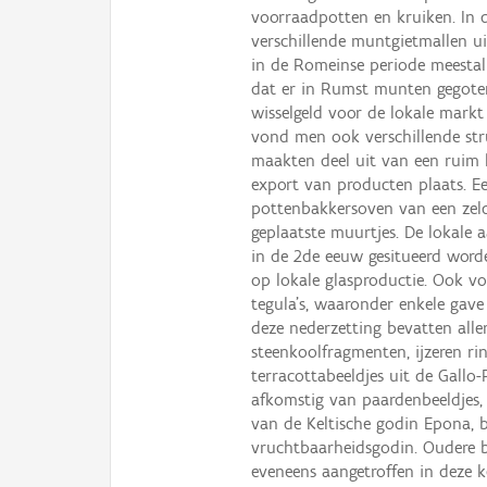
voorraadpotten en kruiken. In 
verschillende muntgietmallen u
in de Romeinse periode meestal g
dat er in Rumst munten gegoten
wisselgeld voor de lokale markt
vond men ook verschillende struc
maakten deel uit van een ruim 
export van producten plaats. E
pottenbakkersoven van een zeld
geplaatste muurtjes. De lokale 
in de 2de eeuw gesitueerd word
op lokale glasproductie. Ook 
tegula's, waaronder enkele gave
deze nederzetting bevatten alle
steenkoolfragmenten, ijzeren r
terracottabeeldjes uit de Gallo
afkomstig van paardenbeeldjes,
van de Keltische godin Epona, 
vruchtbaarheidsgodin. Oudere b
eveneens aangetroffen in deze k