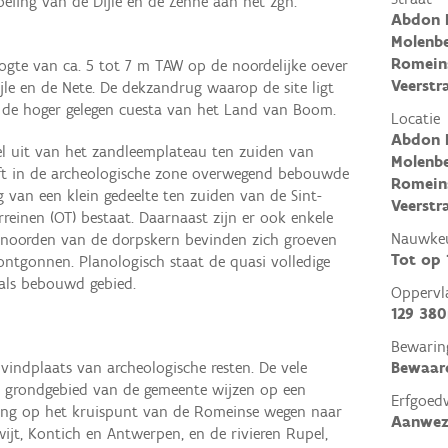
eiing van de Dijle en de Zenne aan het zgn.
Abdon 
Molenbe
Romeins
ogte van ca. 5 tot 7 m TAW op de noordelijke oever
Veerstr
le en de Nete. De dekzandrug waarop de site ligt
 de hoger gelegen cuesta van het Land van Boom.
Locatie
Abdon 
 uit van het zandleemplateau ten zuiden van
Molenbe
t in de archeologische zone overwegend bebouwde
Romeins
 van een klein gedeelte ten zuiden van de Sint-
Veerstr
rreinen (OT) bestaat. Daarnaast zijn er ook enkele
Nauwkeu
 noorden van de dorpskern bevinden zich groeven
Tot op
 ontgonnen. Planologisch staat de quasi volledige
 als bebouwd gebied.
Oppervl
129 38
Bewarin
Bewaar
 vindplaats van archeologische resten. De vele
t grondgebied van de gemeente wijzen op een
Erfgoed
ting op het kruispunt van de Romeinse wegen naar
Aanwez
wijt, Kontich en Antwerpen, en de rivieren Rupel,