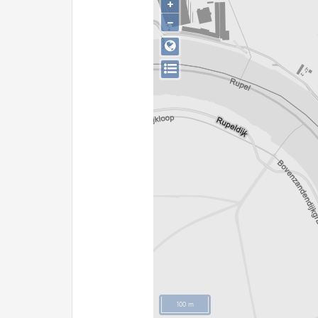
+
−
100 m