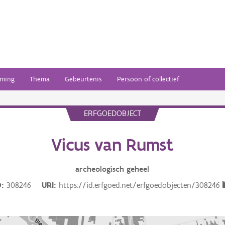
ming
Thema
Gebeurtenis
Persoon of collectief
ERFGOEDOBJECT
Vicus van Rumst
archeologisch
geheel
D
308246
URI
https://id.erfgoed.net/erfgoedobjecten/308246