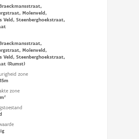
Braeckmansstraat,
rgstraat, Molenveld,
 Veld, Steenberghoekstraat,
aat
Braeckmansstraat,
rgstraat, Molenveld,
 Veld, Steenberghoekstraat,
aat (Rumst)
righeid zone
 15m
akte zone
0m²
gstoestand
d
waarde
ig