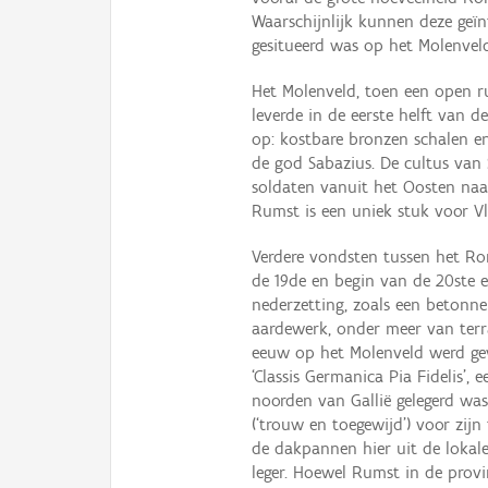
Waarschijnlijk kunnen deze geïn
gesitueerd was op het Molenvel
Het Molenveld, toen een open 
leverde in de eerste helft van 
op: kostbare bronzen schalen en
de god Sabazius. De cultus van
soldaten vanuit het Oosten naa
Rumst is een uniek stuk voor V
Verdere vondsten tussen het Ro
de 19de en begin van de 20ste 
nederzetting, zoals een betonn
aardewerk, onder meer van terra
eeuw op het Molenveld werd gev
‘Classis Germanica Pia Fidelis’,
noorden van Gallië gelegerd was. 
(‘trouw en toegewijd’) voor zij
de dakpannen hier uit de lokal
leger. Hoewel Rumst in de provin