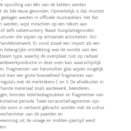
de opvulling van één van de kelders werden
it de 3de eeuw gevonden. Opmerkelijk is dat munten
eslagen werden in officiële muntateliers. Het feit
 werden, wijst misschien op een tekort aan
 of zelfs valsemunterij. Naast huisplattegronden
turen die wijzen op artisanale activiteiten. Vici
handelsnetwerk. Er vond zowel een import als een
en belangrijke ontdekking was de vondst van een
zaam type, waarbij de ovenplaat rust op radiaal
aardewerkproductie in deze oven kan waarschijnlijk
en. Fragmenten van hersmolten glas wijzen mogelijk
vond men een grote hoeveelheid fragmenten van
 tegula’s met de merktekens C en V. De afvalkuilen in
rhande materiaal zoals aardewerk, beenderen,
ingen, bronzen lederbeslagstukken en fragmenten van
-Romeinse periode. Twee terracottafragmenten zijn
 die soms in verband gebracht worden met de cultus
beschermster van de paarden en
ewoning uit de vroege en midden-ijzertijd werd
ern.