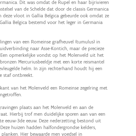
ermanica. Dit was omdat de Rupel en haar bijrivieren
stelsel van de Schelde dat door de classis Germanica
n deze vloot in Gallia Belgica gebeurde ook omdat ze
Gallia Belgica bestemd voor het leger in Germania
ldingen van een Romeinse grafheuvel (tumulus) in
idverbinding naar Asse-Kontich, maar de precieze
. Een opmerkelijke vondst op het Molenveld uit het
bronzen Mercuriusbeeldje met ​​een korte reismantel
evleugelde helm. In zijn rechterhand houdt hij een
e staf ontbreekt.
dkant van het Molenveld een Romeinse zegelring met
ngetroffen.
ravingen plaats aan het Molenveld en aan de
traat. Hierbij trof men duidelijke sporen aan van een
ste eeuw-3de eeuw. Deze nederzetting bestond uit
Deze huizen hadden halfondergrondse kelders,
 planken. Hier bewaarde men voedsel in