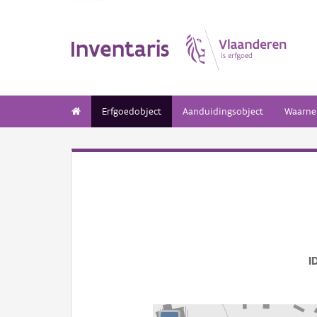
Inventaris
Erfgoedobject
Aanduidingsobject
Waarne
I