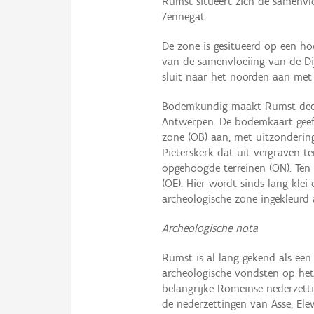
Rumst situeert zich de samenvlo
Zennegat.
De zone is gesitueerd op een ho
van de samenvloeiing van de Dij
sluit naar het noorden aan met
Bodemkundig maakt Rumst deel
Antwerpen. De bodemkaart geef
zone (OB) aan, met uitzondering
Pieterskerk dat uit vergraven te
opgehoogde terreinen (ON). Ten
(OE). Hier wordt sinds lang klei
archeologische zone ingekleurd
Archeologische nota
Rumst is al lang gekend als een
archeologische vondsten op he
belangrijke Romeinse nederzet
de nederzettingen van Asse, Ele