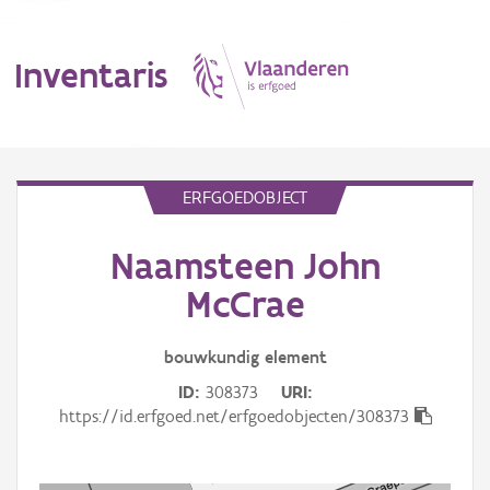
Inventaris
MENU
ERFGOEDOBJECT
Naamsteen John
Erfgoedobject
McCrae
Aanduidingsobject
bouwkundig
element
Waarneming
ID
308373
URI
Thema
https://id.erfgoed.net/erfgoedobjecten/308373
Gebeurtenis