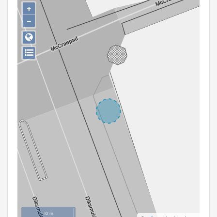
Persoon of collectief
+
−
Downloads
Hergebruik
Aanmelden
10 m