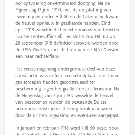
oorlogsvoering onverminderd doorging. Na de
Mijnenslag (7 juni 1917), met de ontploffing van
twee mijnen onder Hill 60 en de Caterpillar, kwam
de heuvel opnieuw in geallieerde handen. Eind
april 1918 wisselde de heuvel opnieuw van bezetter
(Duitse Lente-Offensief). Ten slotte zou Hill 60 op
28 september 1918 definitief veroverd worden door
de
35th Division
, met de hulp van de
14th Division
aan haar rechterflank.
Het eerste nagenoeg ondergrondse deel van deze
constructie was in feite een schuilplaats die Duitse
genietroepen hadden geconstrueerd ter
bescherming tegen het geallieerde artillerievuur. Na
de Mijnenslag van 7 juni 1917 wisselde de heuvel
van bezetter en werden de bestaande Duitse
betonnen constructies die nog bruikbaar waren,
door de Britten ingepalmd en eventueel aangepast.
In januari en februari 1918 werd Hill 60 bezet door
de
4th Australian Division
. De
4th Field Company