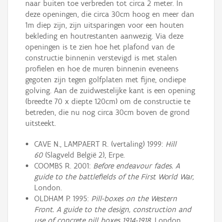
naar buiten toe verbreden tot circa 2 meter. In
deze openingen, die circa 30cm hoog en meer dan
1m diep zijn, zijn uitsparingen voor een houten
bekleding en houtrestanten aanwezig. Via deze
openingen is te zien hoe het plafond van de
constructie binnenin verstevigd is met stalen
profielen en hoe de muren binnenin eveneens
gegoten zijn tegen golfplaten met fijne, ondiepe
golving. Aan de zuidwestelijke kant is een opening
(breedte 70 x diepte 120cm) om de constructie te
betreden, die nu nog circa 30cm boven de grond
uitsteekt.
CAVE N., LAMPAERT R. (vertaling) 1999:
Hill
60
(Slagveld België 2), Erpe.
COOMBS R. 2001:
Before endeavour fades. A
guide to the battlefields of the First World War,
London.
OLDHAM P. 1995:
Pill-boxes on the Western
Front. A guide to the design, construction and
use of concrete pill boxes 1914-1918,
London.