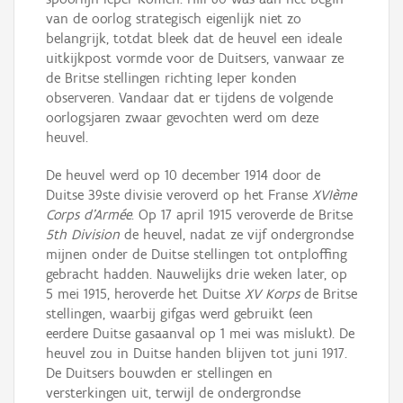
van de oorlog strategisch eigenlijk niet zo
belangrijk, totdat bleek dat de heuvel een ideale
uitkijkpost vormde voor de Duitsers, vanwaar ze
de Britse stellingen richting Ieper konden
observeren. Vandaar dat er tijdens de volgende
oorlogsjaren zwaar gevochten werd om deze
heuvel.
De heuvel werd op 10 december 1914 door de
Duitse 39ste divisie veroverd op het Franse
XVIème
Corps d’Armée
. Op 17 april 1915 veroverde de Britse
5th Division
de heuvel, nadat ze vijf ondergrondse
mijnen onder de Duitse stellingen tot ontploffing
gebracht hadden. Nauwelijks drie weken later, op
5 mei 1915, heroverde het Duitse
XV Korps
de Britse
stellingen, waarbij gifgas werd gebruikt (een
eerdere Duitse gasaanval op 1 mei was mislukt). De
heuvel zou in Duitse handen blijven tot juni 1917.
De Duitsers bouwden er stellingen en
versterkingen uit, terwijl de ondergrondse