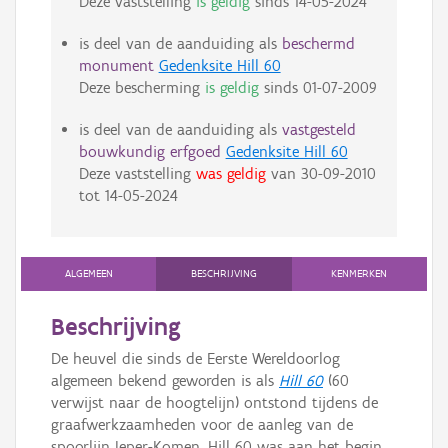
Deze vaststelling
is geldig
sinds
14-05-2024
is deel van de aanduiding als
beschermd
monument
Gedenksite Hill 60
Deze bescherming
is geldig
sinds
01-07-2009
is deel van de aanduiding als
vastgesteld
bouwkundig erfgoed
Gedenksite Hill 60
Deze vaststelling
was geldig
van
30-09-2010
tot
14-05-2024
ALGEMEEN
BESCHRIJVING
KENMERKEN
Beschrijving
De heuvel die sinds de Eerste Wereldoorlog
algemeen bekend geworden is als
Hill 60
(60
verwijst naar de hoogtelijn) ontstond tijdens de
graafwerkzaamheden voor de aanleg van de
spoorlijn Ieper-Komen. Hill 60 was aan het begin