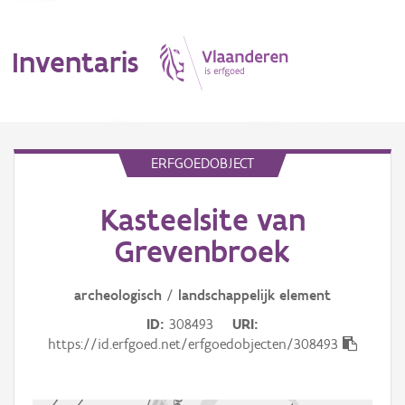
Inventaris
MENU
ERFGOEDOBJECT
Kasteelsite van
Erfgoedobject
Grevenbroek
Aanduidingsobject
archeologisch
/
landschappelijk
element
Waarneming
ID
308493
URI
Thema
https://id.erfgoed.net/erfgoedobjecten/308493
Gebeurtenis