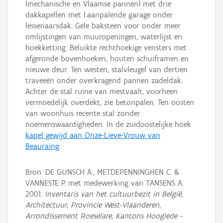
(mechanische en Vlaamse pannen) met drie
dakkapellen met l.aanpalende garage onder
lessenaarsdak. Gele baksteen voor onder meer
omlijstingen van muuropeningen, waterlijst en
hoekketting. Beluikte rechthoekige vensters met
afgeronde bovenhoeken, houten schuiframen en
nieuwe deur. Ten westen, stalvleugel van dertien
traveeën onder overkragend pannen zadeldak.
Achter de stal ruïne van mestvaalt, voorheen
vermoedelijk overdekt, zie betonpalen. Ten oosten
van woonhuis recente stal zonder
noemenswaardigheden. In de zuidoostelijke hoek
kapel gewijd aan Onze-Lieve-Vrouw van
Beauraing
.
Bron: DE GUNSCH A., METDEPENNINGHEN C. &
VANNESTE P. met medewerking van TANSENS A.
2001:
Inventaris van het cultuurbezit in België,
Architectuur, Provincie West-Vlaanderen,
Arrondissement Roeselare, Kantons Hooglede -