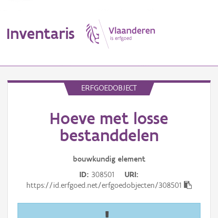
Inventaris
MENU
ERFGOEDOBJECT
Hoeve met losse
Erfgoedobject
bestanddelen
Aanduidingsobject
bouwkundig
element
Waarneming
ID
308501
URI
Thema
https://id.erfgoed.net/erfgoedobjecten/308501
Gebeurtenis