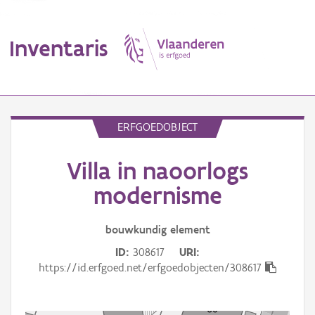
Inventaris
MENU
ERFGOEDOBJECT
Villa in naoorlogs
Erfgoedobject
modernisme
Aanduidingsobject
bouwkundig
element
Waarneming
ID
308617
URI
Thema
https://id.erfgoed.net/erfgoedobjecten/308617
Gebeurtenis