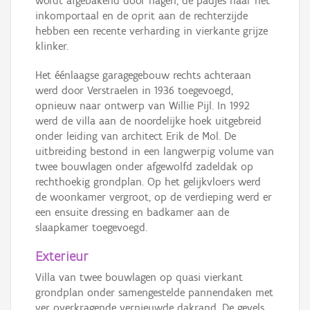
wordt afgebakend door hagen, de padjes naar het
inkomportaal en de oprit aan de rechterzijde
hebben een recente verharding in vierkante grijze
klinker.
Het éénlaagse garagegebouw rechts achteraan
werd door Verstraelen in 1936 toegevoegd,
opnieuw naar ontwerp van Willie Pijl. In 1992
werd de villa aan de noordelijke hoek uitgebreid
onder leiding van architect Erik de Mol. De
uitbreiding bestond in een langwerpig volume van
twee bouwlagen onder afgewolfd zadeldak op
rechthoekig grondplan. Op het gelijkvloers werd
de woonkamer vergroot, op de verdieping werd er
een ensuite dressing en badkamer aan de
slaapkamer toegevoegd.
Exterieur
Villa van twee bouwlagen op quasi vierkant
grondplan onder samengestelde pannendaken met
ver overkragende vernieuwde dakrand. De gevels