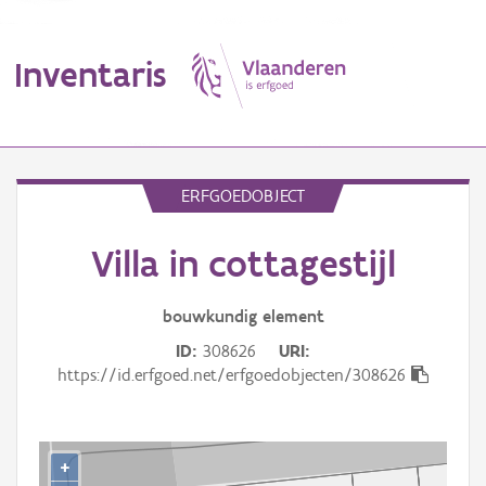
Inventaris
MENU
ERFGOEDOBJECT
Villa in cottagestijl
Erfgoedobject
Aanduidingsobject
bouwkundig
element
ID
308626
URI
Waarneming
https://id.erfgoed.net/erfgoedobjecten/308626
Thema
Gebeurtenis
+