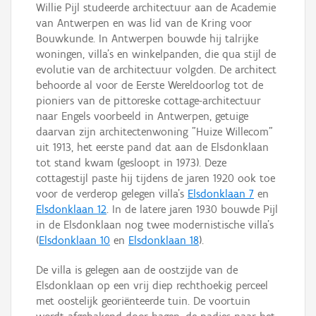
Willie Pijl studeerde architectuur aan de Academie
van Antwerpen en was lid van de Kring voor
Bouwkunde. In Antwerpen bouwde hij talrijke
woningen, villa’s en winkelpanden, die qua stijl de
evolutie van de architectuur volgden. De architect
behoorde al voor de Eerste Wereldoorlog tot de
pioniers van de pittoreske cottage-architectuur
naar Engels voorbeeld in Antwerpen, getuige
daarvan zijn architectenwoning "Huize Willecom"
uit 1913, het eerste pand dat aan de Elsdonklaan
tot stand kwam (gesloopt in 1973). Deze
cottagestijl paste hij tijdens de jaren 1920 ook toe
voor de verderop gelegen villa’s
Elsdonklaan 7
en
Elsdonklaan 12
. In de latere jaren 1930 bouwde Pijl
in de Elsdonklaan nog twee modernistische villa’s
(
Elsdonklaan 10
en
Elsdonklaan 18
).
De villa is gelegen aan de oostzijde van de
Elsdonklaan op een vrij diep rechthoekig perceel
met oostelijk georiënteerde tuin. De voortuin