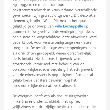
zijn opgetrokken uit bruinrood
baksteenmetselwerk in kruisverband, verschillende
gevelhoeken zijn getrapt uitgewerkt. Dit decoratief
element gebruikte Willie Pijl ook in het quasi
gelijktijdige ontwerp van
villa Lachappelle
op
nummer 7. De gevels van de verdieping zijn deels
bepleisterd en witgeschilderd, deze afwerking werd
beperkt ook voor vensteromlijstingen en -lateien
toegepast. De rechthoekige vensteropeningen, soms
als drielichten gekoppeld, waren oorspronkelijk
deels beluikt. Het buitenschrijnwerk werd
grotendeels vernieuwd met behoud van de
oorspronkelijke roedenverdeling, het schrijnwerk
van de erkervensters is nog origineel. Een aantal
gelijkvloerse vensters bewaren nog het
oorspronkelijke decoratieve traliewerk.
De voorgevel heeft een als risaliet uitgewerkte
linkertravee onder schilddak met op het
gelijkvloers een driezijdige bepleisterde erker onder