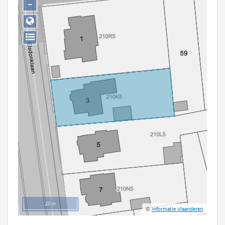
−
Persoon of collectief
Downloads
Hergebruik
Aanmelden
20 m
©
Informatie Vlaanderen