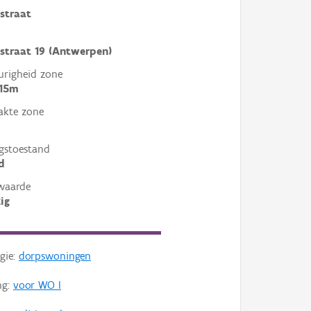
straat
straat 19 (Antwerpen)
righeid zone
 15m
akte zone
gstoestand
d
waarde
ig
gie:
dorpswoningen
ng:
voor WO I