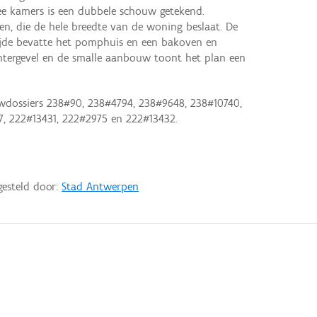
ee kamers is een dubbele schouw getekend.
en, die de hele breedte van de woning beslaat. De
ijde bevatte het pomphuis en een bakoven en
htergevel en de smalle aanbouw toont het plan een
wdossiers 238#90, 238#4794, 238#9648, 238#10740,
7, 222#13431, 222#2975 en 222#13432.
gesteld door:
Stad Antwerpen