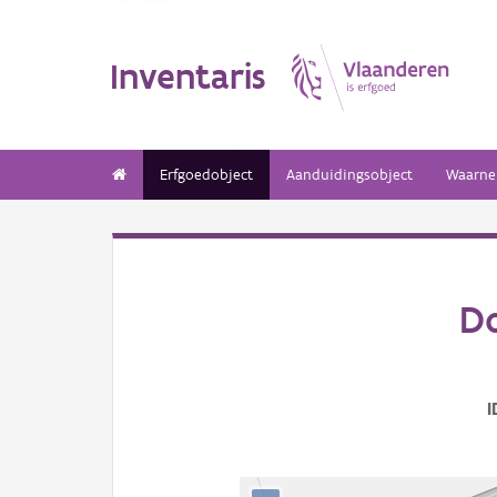
Inventaris
Erfgoedobject
Aanduidingsobject
Waarne
D
I