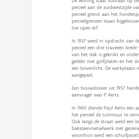
De woning staat vooraan op de 
perceel aan de zuidwestzijde va
perceel grenst aan het hondenpa
perceelgrenzen staan bijgebouw
toe open erf.
In 1937 werd in opdracht van d
perceel een drie traveeën bred
van het dak is geknikt en onder
gedekt met golfplaten en het st
een bovenlicht. De werkplaats i
aangepast.
Een bouwdossier uit 1957 hande
aanvrager was P. Aerts.
In 1960 diende Paul Aerts een 
het perceel de tuinmuur te ver
Ook langs de straat werd een b
baksteenmetselwerk met geceme
woonhuis werd een schuifpoort 