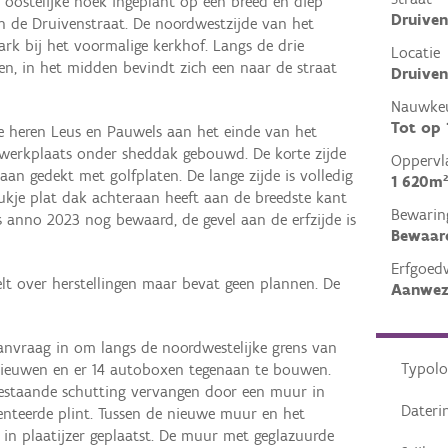
oostelijke hoek ingeplant op een breed en diep
Druiven
n de Druivenstraat. De noordwestzijde van het
rk bij het voormalige kerkhof. Langs de drie
Locatie
en, in het midden bevindt zich een naar de straat
Druiven
Nauwkeu
Tot op
e heren Leus en Pauwels aan het einde van het
e werkplaats onder sheddak gebouwd. De korte zijde
Oppervl
aan gedekt met golfplaten. De lange zijde is volledig
1 620m²
ukje plat dak achteraan heeft aan de breedste kant
Bewarin
s anno 2023 nog bewaard, de gevel aan de erfzijde is
Bewaar
Erfgoed
lt over herstellingen maar bevat geen plannen. De
Aanwez
aanvraag in om langs de noordwestelijke grens van
Typolo
nieuwen en er 14 autoboxen tegenaan te bouwen.
estaande schutting vervangen door een muur in
Dateri
nteerde plint. Tussen de nieuwe muur en het
in plaatijzer geplaatst. De muur met geglazuurde