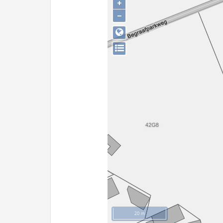
+
−
20 m