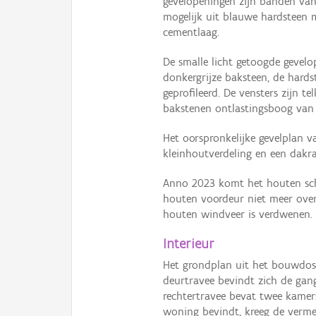
gevelopeningen zijn banden van
mogelijk uit blauwe hardsteen 
cementlaag.
De smalle licht getoogde geve
donkergrijze baksteen, de hard
geprofileerd. De vensters zijn 
bakstenen ontlastingsboog van 
Het oorspronkelijke gevelplan v
kleinhoutverdeling en een dakr
Anno 2023 komt het houten sch
houten voordeur niet meer over
houten windveer is verdwenen.
Interieur
Het grondplan uit het bouwdoss
deurtravee bevindt zich de gang
rechtertravee bevat twee kamer
woning bevindt, kreeg de verme