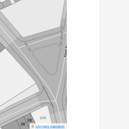
©
Informatie Vlaanderen