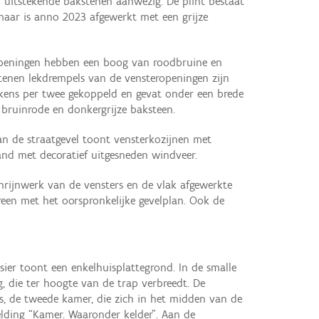
 uitstekende bakstenen aanwezig. De plint bestaat
maar is anno 2023 afgewerkt met een grijze
lopeningen hebben een boog van roodbruine en
stenen lekdrempels van de vensteropeningen zijn
telkens per twee gekoppeld en gevat onder een brede
bruinrode en donkergrijze baksteen.
an de straatgevel toont vensterkozijnen met
and met decoratief uitgesneden windveer.
rijnwerk van de vensters en de vlak afgewerkte
een met het oorspronkelijke gevelplan. Ook de
ier toont een enkelhuisplattegrond. In de smalle
, die ter hoogte van de trap verbreedt. De
s, de tweede kamer, die zich in het midden van de
lding “Kamer. Waaronder kelder”. Aan de