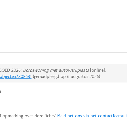
GOED 2026:
Dorpswoning met autowerkplaats
[online],
dobjecten/308631
(geraadpleegd op
6 augustus 2026
).
n
of opmerking over deze fiche?
Meld het ons via het contactformuli