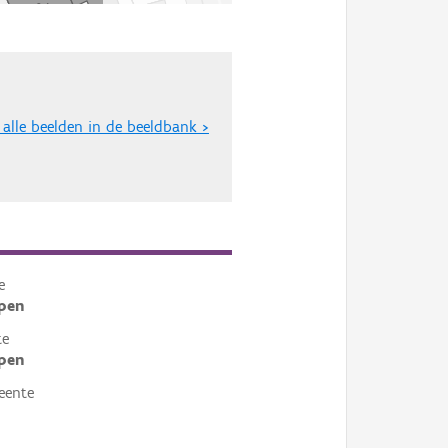
 alle beelden in de beeldbank >
e
pen
te
pen
eente