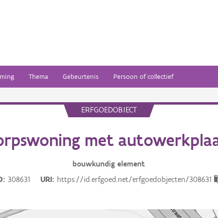
ming
Thema
Gebeurtenis
Persoon of collectief
ERFGOEDOBJECT
orpswoning met autowerkplaa
bouwkundig
element
D
308631
URI
https://id.erfgoed.net/erfgoedobjecten/308631