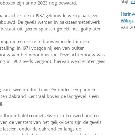
Stijl:
ne
toboxen zijn anno 2023 nog bewaard.
Herinv
enaar achter de in 1937 gebouwde werkplaats een
Wilrijk
 gebouwd. De gevels werden in baksteenmetselwerk
van
20
bestaat uit ijzeren spanten gedekt met golfplaten.
mming om een serre te bouwen in de tuin ten
alling. In 1971 voegde hij een van buiten
rbouw van het woonhuis toe. Deze achterbouw was
ng in 1902 reeds vergroot, hiervan werd echter geen
 van twee op drie traveeën onder een pannen
en dakrand. Centraal boven de langgevel is een
g.
roodbruin baksteenmetselwerk in kruisverband en
en de vensters van het gelijkvloers zijn de gevels
e lateien, onder de dakrand en langs de