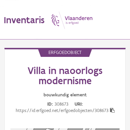
Inventaris
MENU
ERFGOEDOBJECT
Villa in naoorlogs
Erfgoedobject
modernisme
Aanduidingsobject
bouwkundig
element
Waarneming
ID
308673
URI
Thema
https://id.erfgoed.net/erfgoedobjecten/308673
Gebeurtenis