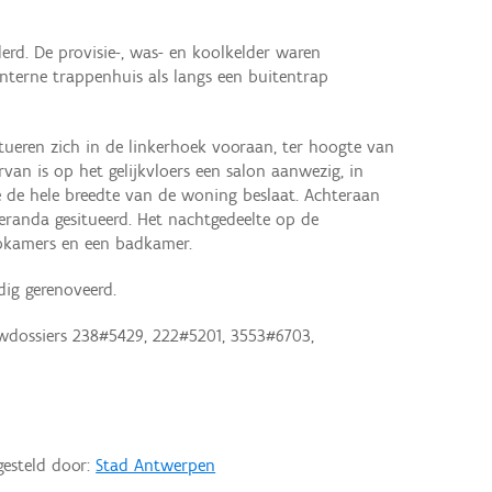
erd. De provisie-, was- en koolkelder waren
interne trappenhuis als langs een buitentrap
tueren zich in de linkerhoek vooraan, ter hoogte van
ervan is op het gelijkvloers een salon aanwezig, in
 de hele breedte van de woning beslaat. Achteraan
veranda gesitueerd. Het nachtgedeelte op de
aapkamers en een badkamer.
dig gerenoveerd.
wdossiers 238#5429, 222#5201, 3553#6703,
gesteld door:
Stad Antwerpen