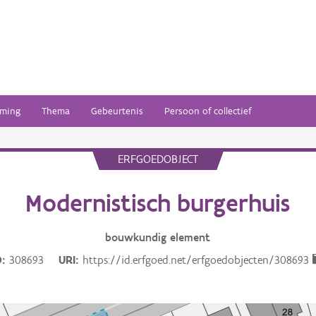
ming
Thema
Gebeurtenis
Persoon of collectief
ERFGOEDOBJECT
Modernistisch burgerhuis
bouwkundig
element
D
308693
URI
https://id.erfgoed.net/erfgoedobjecten/308693