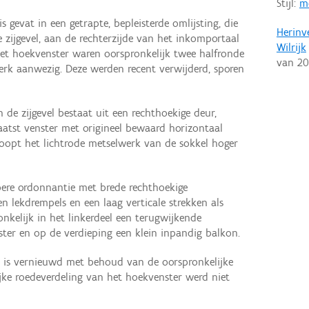
Stijl:
m
 gevat in een getrapte, bepleisterde omlijsting, die
Herinv
e zijgevel, aan de rechterzijde van het inkomportaal
Wilrijk
het hoekvenster waren oorspronkelijk twee halfronde
van
20
rk aanwezig. Deze werden recent verwijderd, sporen
 de zijgevel bestaat uit een rechthoekige deur,
aatst venster met origineel bewaard horizontaal
oopt het lichtrode metselwerk van de sokkel hoger
bere ordonnantie met brede rechthoekige
 lekdrempels en een laag verticale strekken als
onkelijk in het linkerdeel een terugwijkende
ter en op de verdieping een klein inpandig balkon.
s is vernieuwd met behoud van de oorspronkelijke
jke roedeverdeling van het hoekvenster werd niet