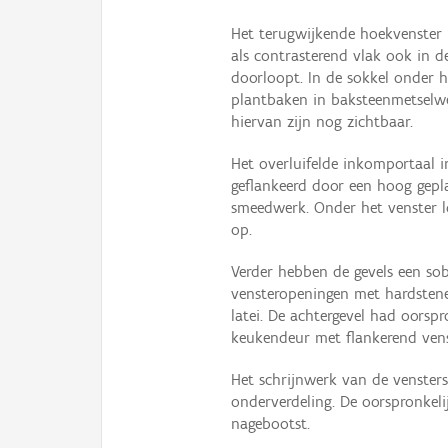
Het terugwijkende hoekvenster is
als contrasterend vlak ook in d
doorloopt. In de sokkel onder 
plantbaken in baksteenmetselwe
hiervan zijn nog zichtbaar.
Het overluifelde inkomportaal in
geflankeerd door een hoog gepl
smeedwerk. Onder het venster l
op.
Verder hebben de gevels een so
vensteropeningen met hardstenen
latei. De achtergevel had oorspr
keukendeur met flankerend vens
Het schrijnwerk van de venster
onderverdeling. De oorspronkeli
nagebootst.