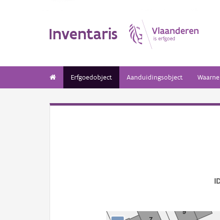
Inventaris
Erfgoedobject
Aanduidingsobject
Waarne
I