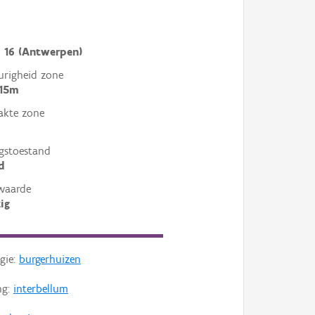
i
i 16 (Antwerpen)
righeid zone
 15m
akte zone
gstoestand
d
waarde
ig
gie:
burgerhuizen
ng:
interbellum