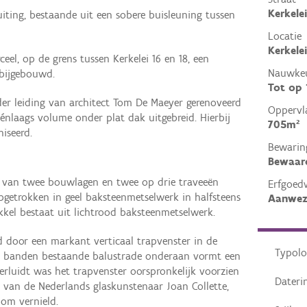
Kerkele
uiting, bestaande uit een sobere buisleuning tussen
Locatie
Kerkele
eel, op de grens tussen Kerkelei 16 en 18, een
Nauwkeu
 bijgebouwd.
Tot op
r leiding van architect Tom De Maeyer gerenoveerd
Oppervl
énlaags volume onder plat dak uitgebreid. Hierbij
705m²
iseerd.
Bewarin
Bewaar
van twee bouwlagen en twee op drie traveeën
Erfgoed
opgetrokken in geel baksteenmetselwerk in halfsteens
Aanwez
el bestaat uit lichtrood baksteenmetselwerk.
 door een markant verticaal trapvenster in de
Typolo
en banden bestaande balustrade onderaan vormt een
erluidt was het trapvenster oorspronkelijk voorzien
Dateri
 van de Nederlands glaskunstenaar Joan Collette,
om vernield.