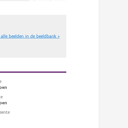
 alle beelden in de beeldbank >
e
pen
te
pen
eente