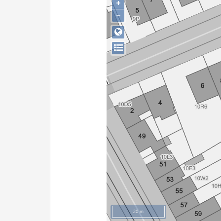
+
−
20 m