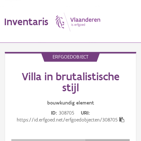
Inventaris
MENU
ERFGOEDOBJECT
Villa in brutalistische
Erfgoedobject
stijl
Aanduidingsobject
bouwkundig
element
Waarneming
ID
308705
URI
Thema
https://id.erfgoed.net/erfgoedobjecten/308705
Gebeurtenis