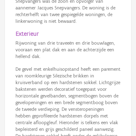
Snepvangers was de zoon en opvolger van
aannemer Jacques Snepvangers. De woning is de
rechterhelft van twee gespiegelde woningen, de
linkerwoning is niet bewaard.
Exterieur
Rijwoning van drie traveeën en drie bouwlagen,
vooraan een plat dak en aan de achterzijde een
hellend dak.
De gevel met enkelhuisopstand heeft een parement
van roomkleurige Silezische brikken in
kruisverband op een hardstenen sokkel. Lichtgrijze
bakstenen werden decoratief toegepast voor
horizontale gevelbanden, segmentbogen boven de
gevelopeningen en een brede segmentboog boven
de tweede verdieping. De vensteropeningen
hebben geprofileerde hardstenen dorpels met
centrale afloopgleuf. Hieronder is telkens een vlak
bepleisterd en grijs geschilderd paneel aanwezig.
De hardstenen sokkel heeft onder de gelijkvloerse