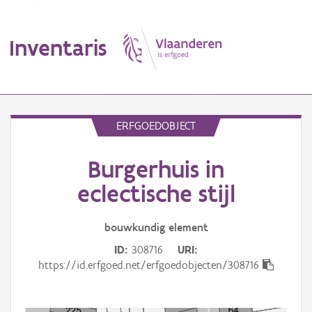
Inventaris
MENU
ERFGOEDOBJECT
Burgerhuis in
Erfgoedobject
eclectische stijl
Aanduidingsobject
bouwkundig
element
Waarneming
ID
308716
URI
Thema
https://id.erfgoed.net/erfgoedobjecten/308716
Gebeurtenis