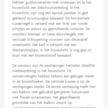
hebben guillotineramen met onderaan en in het
bovenlicht een kleinhoutverdeling. In het
bovenlicht zijn nog een aantal panelen in geel
gekleurd structuurglas bewaard. De horizontale
tussenregel is versierd met een fries van ronde
schijfjes en steunt op geprofileerde consoles. De
voordeur bestaat uit twee deurvleugels met
verticale lichtopening voorzien van decoratief
smeedwerk. Het kalf is versierd met een
diamantkoplijst, in het bovenlicht is nog glas-in-
lood met een bloemmotief bewaard.
De vensters van de verdiepingen herhalen dezelfde
roedeverdeling in het bovenlicht. De
venstervleugels hebben telkens een gebogen roede
in de bovenhoeken. De centrale travee is op de
verdiepingen breder. De eerste verdieping heeft hier
een balkon met gebuikte gietijzeren balustrade
met florale ornamenten. Het geprofileerde
grondvlak van het balkon steunt op
volutevormige, gecanneleerde stenen kraagstukken