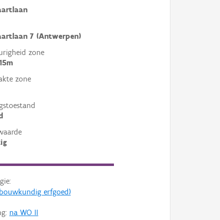
artlaan
artlaan 7 (Antwerpen)
righeid zone
 15m
akte zone
gstoestand
d
waarde
ig
gie:
s (bouwkundig erfgoed)
ng:
na WO II