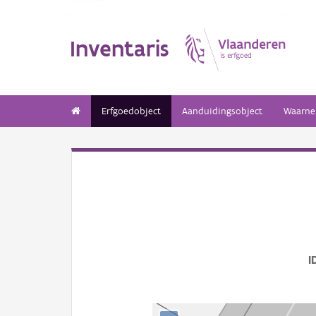
Inventaris
Erfgoedobject
Aanduidingsobject
Waarne
I