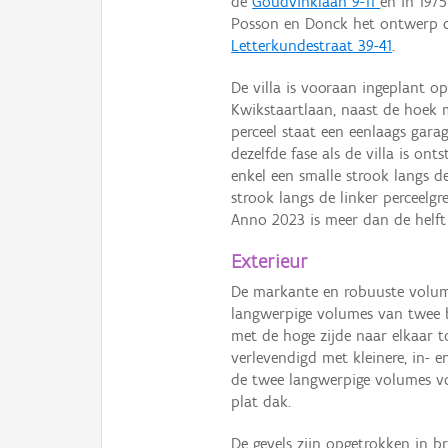
de
Goudvinklaan 9-11
en in 1975
Posson en Donck het ontwerp 
Letterkundestraat 39-41
.
De villa is vooraan ingeplant op
Kwikstaartlaan, naast de hoek 
perceel staat een eenlaags gar
dezelfde fase als de villa is on
enkel een smalle strook langs d
strook langs de linker perceelgr
Anno 2023 is meer dan de helft 
Exterieur
De markante en robuuste volum
langwerpige volumes van twee 
met de hoge zijde naar elkaar t
verlevendigd met kleinere, in- 
de twee langwerpige volumes vo
plat dak.
De gevels zijn opgetrokken in b