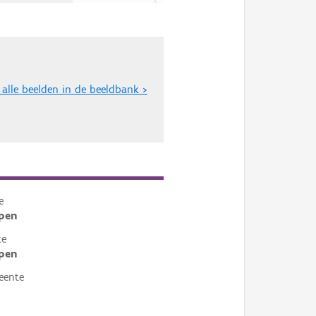
 alle beelden in de beeldbank >
e
pen
te
pen
eente