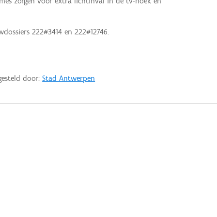
es zorgen voor extra lichtinval in de tv-hoek en
wdossiers 222#3414 en 222#12746.
gesteld door:
Stad Antwerpen