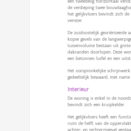
een tweedelig horizontaal venste
de verdieping twee bouwlaaghog
het gelijkvloers bevindt zich de
venster.
De zuidoostelijk georiënteerde a
kopse gevels van de langwerpige
tussenvolume bestaan uit grote
dakranden doorlopen. Deze word
een betonnen luifel en een uit
Het oorspronkelijke schrijnwerk
gedeeltelijk bewaard, met name 
Interieur
De woning is enkel in de noordo
bevindt zich een kruipkelder.
Het gelijkvloers heeft een funct
ruim de helft van de oppervlakt
achter- en rechterzijgevel gepl