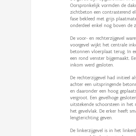
Oorspronkelijk vormden de dakra
zichtbeton een contrasterend e
fase bekleed met grijs plaatmat
onderdeel enkel nog boven de zij
De voor- en rechterzijgevel war
voorgevel wijkt het centrale in
betonnen vloerplaat terug. In e
een rond venster bijgemaakt. E
inkom werd gesloten.
De rechterzijgevel had initieel 
achter een uitspringende beton
en daaronder een hoog geplaatst
vergroot. Een gevelhoge geslot
uitstekende schoorsteen in het 
het gevelvlak. De erker heeft sm
lengterichting geven.
De linkerzijgevel is in het linke