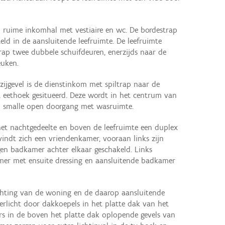
n ruime inkomhal met vestiaire en wc. De bordestrap
teld in de aansluitende leefruimte. De leefruimte
rap twee dubbele schuifdeuren, enerzijds naar de
euken.
zijgevel is de dienstinkom met spiltrap naar de
 eethoek gesitueerd. Deze wordt in het centrum van
n smalle open doorgang met wasruimte.
het nachtgedeelte en boven de leefruimte een duplex
indt zich een vriendenkamer, vooraan links zijn
en badkamer achter elkaar geschakeld. Links
mer met ensuite dressing en aansluitende badkamer
ichting van de woning en de daarop aansluitende
rlicht door dakkoepels in het platte dak van het
s in de boven het platte dak oplopende gevels van