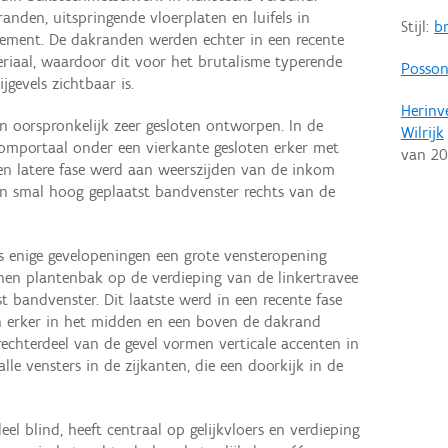
nden, uitspringende vloerplaten en luifels in
Stijl:
b
lement. De dakranden werden echter in een recente
eriaal, waardoor dit voor het brutalisme typerende
Posson
gevels zichtbaar is.
Herinv
en oorspronkelijk zeer gesloten ontworpen. In de
Wilrijk
komportaal onder een vierkante gesloten erker met
van
20
en latere fase werd aan weerszijden van de inkom
en smal hoog geplaatst bandvenster rechts van de
als enige gevelopeningen een grote vensteropening
nen plantenbak op de verdieping van de linkertravee
 bandvenster. Dit laatste werd in een recente fase
en erker in het midden en een boven de dakrand
rechterdeel van de gevel vormen verticale accenten in
alle vensters in de zijkanten, die een doorkijk in de
rdeel blind, heeft centraal op gelijkvloers en verdieping