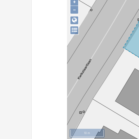
+
−
10 m