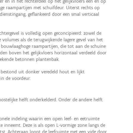
r en in het rechterdeel op het gelijkvloers één en op
e raampartijen met schuifdeur. Uiterst rechts op
 dienstingang, geflankeerd door een smal verticaal
chtergevel is volledig open geconcipieerd: zowel de
 volumes als de terugwijkende lagere gevel van het
 bouwlaaghoge raampartijen, die tot aan de schuine
en boven het gelijkvloers horizontaal verdeeld door
stekende betonnen plantenbak.
 bestond uit donker veredeld hout en lijkt
in de voordeur.
ostelijke helft onderkelderd. Onder de andere helft
ionele indeling waarin een open leef- en eetruimte
e inneemt. Deze is als open L-vormige zone langs de
aatst. Achteraan loopt de leefruimte met een vide door