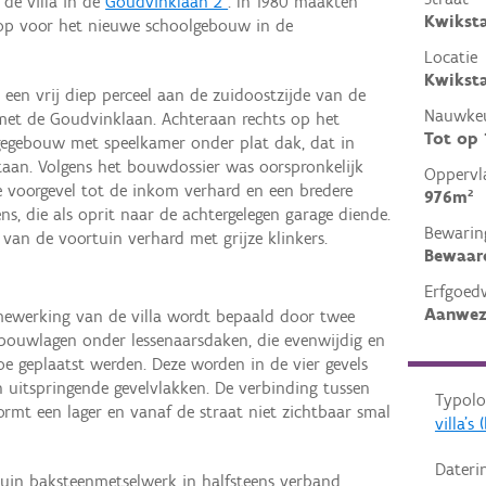
 de villa in de
Goudvinklaan 2
. In 1980 maakten
Kwiksta
op voor het nieuwe schoolgebouw in de
Locatie
Kwiksta
 een vrij diep perceel aan de zuidoostzijde van de
Nauwkeu
met de Goudvinklaan. Achteraan rechts op het
Tot op
agegebouw met speelkamer onder plat dak, dat in
tstaan. Volgens het bouwdossier was oorspronkelijk
Oppervl
e voorgevel tot de inkom verhard en een bredere
976m²
ens, die als oprit naar de achtergelegen garage diende.
Bewarin
van de voortuin verhard met grijze klinkers.
Bewaar
Erfgoed
Aanwez
ewerking van de villa wordt bepaald door twee
bouwlagen onder lessenaarsdaken, die evenwijdig en
oe geplaatst werden. Deze worden in de vier gevels
en uitspringende gevelvlakken. De verbinding tussen
Typolo
rmt een lager en vanaf de straat niet zichtbaar smal
villa'
Dateri
ruin baksteenmetselwerk in halfsteens verband.