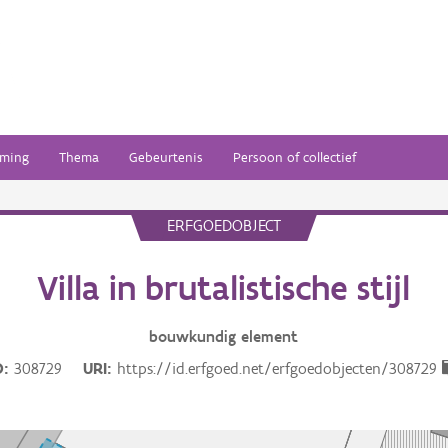
ming
Thema
Gebeurtenis
Persoon of collectief
ERFGOEDOBJECT
Villa in brutalistische stijl
bouwkundig
element
D
308729
URI
https://id.erfgoed.net/erfgoedobjecten/308729