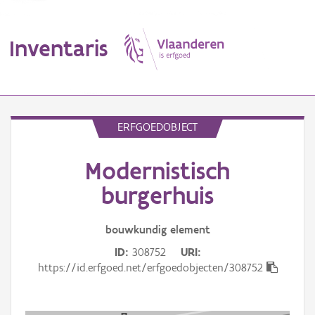
Inventaris
MENU
ERFGOEDOBJECT
Modernistisch
Erfgoedobject
burgerhuis
Aanduidingsobject
bouwkundig
element
Waarneming
ID
308752
URI
Thema
https://id.erfgoed.net/erfgoedobjecten/308752
Gebeurtenis