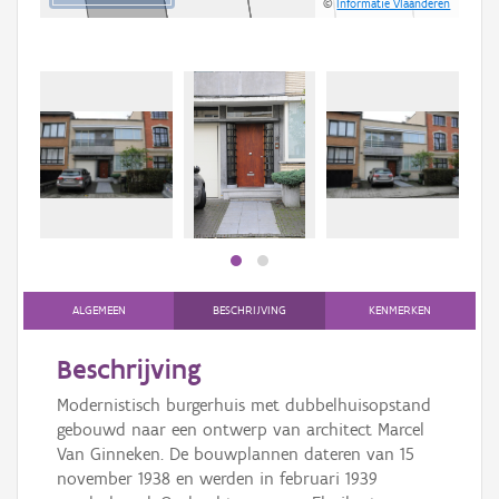
©
Informatie Vlaanderen
Beki
bee
bee
ALGEMEEN
BESCHRIJVING
KENMERKEN
Beschrijving
Modernistisch burgerhuis met dubbelhuisopstand
gebouwd naar een ontwerp van architect Marcel
Van Ginneken. De bouwplannen dateren van 15
november 1938 en werden in februari 1939