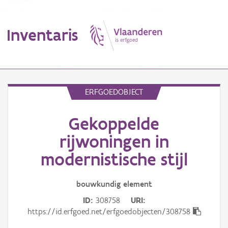
Inventaris
MENU
ERFGOEDOBJECT
Gekoppelde
Erfgoedobject
rijwoningen in
Aanduidingsobject
modernistische stijl
Waarneming
bouwkundig
element
Thema
ID
308758
URI
https://id.erfgoed.net/erfgoedobjecten/308758
Gebeurtenis