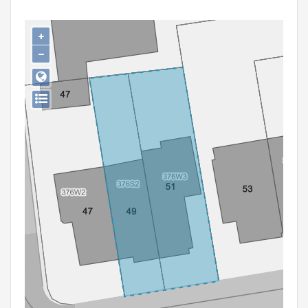
Persoon of collectief
+
Downloads
−
Hergebruik
Aanmelden