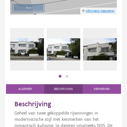
10 m
©
Informatie Vlaanderen
Beki
bee
bee
ALGEMEEN
BESCHRIJVING
KENMERKEN
Beschrijving
Geheel van twee gekoppelde rijwoningen in
modernistische stijl met kenmerken van het
romantisch kubisme, te dateren omstreeks 1935. De