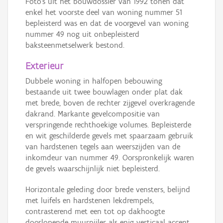
Foto’s uit het bouwdossier van 1992 tonen dat
enkel het voorste deel van woning nummer 51
bepleisterd was en dat de voorgevel van woning
nummer 49 nog uit onbepleisterd
baksteenmetselwerk bestond.
Exterieur
Dubbele woning in halfopen bebouwing
bestaande uit twee bouwlagen onder plat dak
met brede, boven de rechter zijgevel overkragende
dakrand. Markante gevelcompositie van
verspringende rechthoekige volumes. Bepleisterde
en wit geschilderde gevels met spaarzaam gebruik
van hardstenen tegels aan weerszijden van de
inkomdeur van nummer 49. Oorspronkelijk waren
de gevels waarschijnlijk niet bepleisterd.
Horizontale geleding door brede vensters, belijnd
met luifels en hardstenen lekdrempels,
contrasterend met een tot op dakhoogte
doorlopende muurpijler als enig verticaal accent.