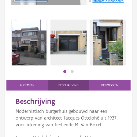
©
Informatie Vlaanderen
Beki
bee
bee
ALGEMEEN
BESCHRIJVING
KENMERKEN
Beschrijving
Modernistisch burgerhuis gebouwd naar een
ontwerp van architect Jacques Ottelohé uit 1937,
voor rekening van bediende M. Van Boxel.