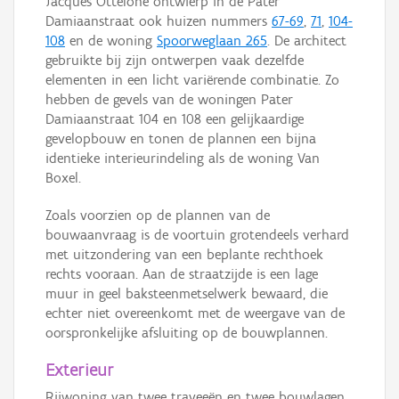
Jacques Ottelohé ontwierp in de Pater
Damiaanstraat ook huizen nummers
67-69
,
71
,
104-
108
en de woning
Spoorweglaan 265
. De architect
gebruikte bij zijn ontwerpen vaak dezelfde
elementen in een licht variërende combinatie. Zo
hebben de gevels van de woningen Pater
Damiaanstraat 104 en 108 een gelijkaardige
gevelopbouw en tonen de plannen een bijna
identieke interieurindeling als de woning Van
Boxel.
Zoals voorzien op de plannen van de
bouwaanvraag is de voortuin grotendeels verhard
met uitzondering van een beplante rechthoek
rechts vooraan. Aan de straatzijde is een lage
muur in geel baksteenmetselwerk bewaard, die
echter niet overeenkomt met de weergave van de
oorspronkelijke afsluiting op de bouwplannen.
Exterieur
Rijwoning van twee traveeën en twee bouwlagen