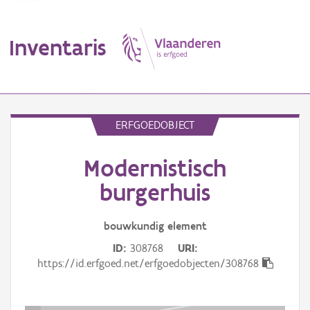
Inventaris
MENU
ERFGOEDOBJECT
Modernistisch
Erfgoedobject
burgerhuis
Aanduidingsobject
bouwkundig
element
Waarneming
ID
308768
URI
Thema
https://id.erfgoed.net/erfgoedobjecten/308768
Gebeurtenis