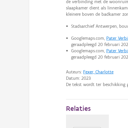
de verbinding met de woonruim
slaapkamer dient als linnenkame
kleinere boven de badkamer zor
Stadsarchief Antwerpen, bou
Googlemaps.com,
Pater Verb
geraadpleegd 20 februari 202
Googlemaps.com,
Pater Verb
geraadpleegd 20 februari 202
Auteurs:
Fexer, Charlotte
Datum:
2023
De tekst wordt ter beschikking 
Relaties