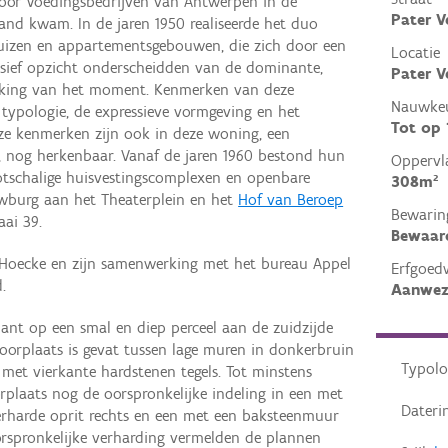
 voor Voedingsbedrijven van Antwerpen in de
Pater V
tand kwam. In de jaren 1950 realiseerde het duo
uizen en appartementsgebouwen, die zich door een
Locatie
ssief opzicht onderscheidden van de dominante,
Pater V
ekking van het moment. Kenmerken van deze
Nauwkeu
typologie, de expressieve vormgeving en het
Tot op
eze kenmerken zijn ook in deze woning, een
e, nog herkenbaar. Vanaf de jaren 1960 bestond hun
Oppervl
otschalige huisvestingscomplexen en openbare
308m²
wburg aan het Theaterplein en het
Hof van Beroep
Bewarin
aai 39.
Bewaar
Hoecke en zijn samenwerking met het bureau Appel
Erfgoed
.
Aanwez
ant op een smal en diep perceel aan de zuidzijde
voorplaats is gevat tussen lage muren in donkerbruin
Typolo
met vierkante hardstenen tegels. Tot minstens
plaats nog de oorspronkelijke indeling in een met
Dateri
erharde oprit rechts en een met een baksteenmuur
oorspronkelijke verharding vermelden de plannen