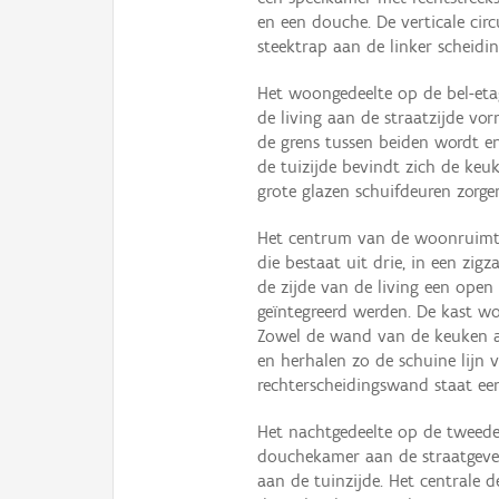
en een douche. De verticale cir
steektrap aan de linker scheidi
Het woongedeelte op de bel-et
de living aan de straatzijde vo
de grens tussen beiden wordt en
de tuizijde bevindt zich de keuk
grote glazen schuifdeuren zorgen
Het centrum van de woonruimte
die bestaat uit drie, in een zig
de zijde van de living een open
geïntegreerd werden. De kast w
Zowel de wand van de keuken al
en herhalen zo de schuine lijn v
rechterscheidingswand staat ee
Het nachtgedeelte op de tweede
douchekamer aan de straatgeve
aan de tuinzijde. Het centrale 