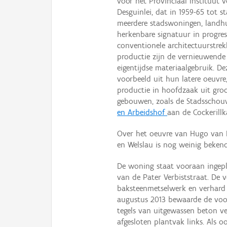
voor het Provinciaal Instituut
Desguinlei, dat in 1959-65 tot s
meerdere stadswoningen, landh
herkenbare signatuur in progre
conventionele architectuurstr
productie zijn de vernieuwende 
eigentijdse materiaalgebruik. D
voorbeeld uit hun latere oeuvr
productie in hoofdzaak uit gro
gebouwen, zoals de Stadsschou
en Arbeidshof
aan de Cockerillk
Over het oeuvre van Hugo van 
en Welslau is nog weinig bekend
De woning staat vooraan ingepl
van de Pater Verbiststraat. De 
baksteenmetselwerk en verhard 
augustus 2013 bewaarde de voor
tegels van uitgewassen beton v
afgesloten plantvak links. Als 