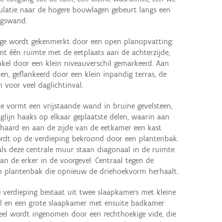
culatie naar de hogere bouwlagen gebeurt langs een
ngswand.
age wordt gekenmerkt door een open planopvatting:
rmt één ruimte met de eetplaats aan de achterzijde,
kel door een klein niveauverschil gemarkeerd. Aan
en, geflankeerd door een klein inpandig terras, de
 voor veel daglichtinval.
 vormt een vrijstaande wand in bruine gevelsteen,
zaglijn haaks op elkaar geplaatste delen, waarin aan
 haard en aan de zijde van de eetkamer een kast
ordt op de verdieping bekroond door een plantenbak.
s deze centrale muur staan diagonaal in de ruimte
an de erker in de voorgevel. Centraal tegen de
n plantenbak die opnieuw de driehoekvorm herhaalt.
 verdieping bestaat uit twee slaapkamers met kleine
l en een grote slaapkamer met ensuite badkamer
deel wordt ingenomen door een rechthoekige vide, die