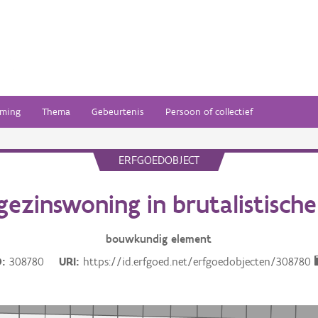
ming
Thema
Gebeurtenis
Persoon of collectief
ERFGOEDOBJECT
ezinswoning in brutalistische 
bouwkundig
element
D
308780
URI
https://id.erfgoed.net/erfgoedobjecten/308780