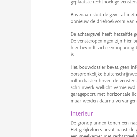
geplaatste rechthoekige vensters
Bovenaan sluit de gevel af met
opnieuw de driehoekvorm van d
De achtergevel heeft hetzelfde 
De vensteropeningen zijn hier br
hier bevindt zich een inpandig 
is.
Het bouwdossier bevat geen inf
oorspronkelijke buitenschrijnwe
rolluikkasten boven de vensters
schrijnwerk wellicht vernieuwd
garagepoort met horizontale li
maar werden daarna vervangen
Interieur
De grondplannen tonen een naoo
Het gelijkvloers bevat naast d
een speelkamer met rechtstreeks