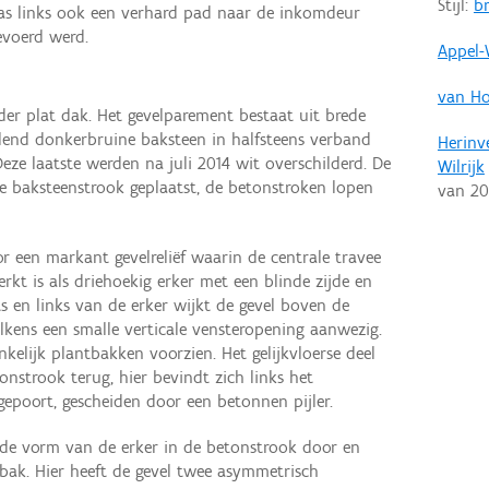
Stijl:
b
l was links ook een verhard pad naar de inkomdeur
evoerd werd.
Appel-
van Ho
r plat dak. Het gevelparement bestaat uit brede
elend donkerbruine baksteen in halfsteens verband
Herinv
eze laatste werden na juli 2014 wit overschilderd. De
Wilrijk
de baksteenstrook geplaatst, de betonstroken lopen
van
20
 een markant gevelreliëf waarin de centrale travee
rkt is als driehoekig erker met een blinde zijde en
s en links van de erker wijkt de gevel boven de
elkens een smalle verticale vensteropening aanwezig.
kelijk plantbakken voorzien. Het gelijkvloerse deel
onstrook terug, hier bevindt zich links het
epoort, gescheiden door een betonnen pijler.
de vorm van de erker in de betonstrook door en
ak. Hier heeft de gevel twee asymmetrisch