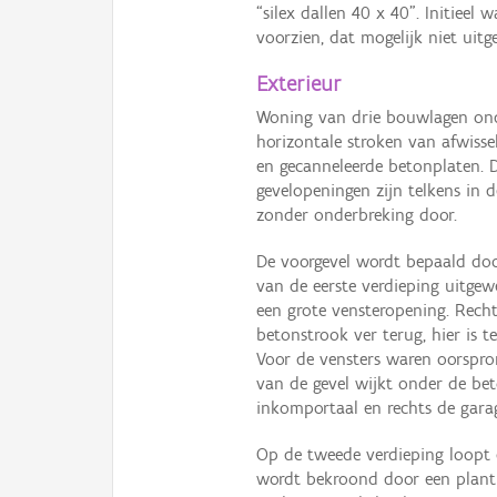
“silex dallen 40 x 40”. Initiee
voorzien, dat mogelijk niet uitg
Exterieur
Woning van drie bouwlagen onde
horizontale stroken van afwiss
en gecanneleerde betonplaten. D
gevelopeningen zijn telkens in 
zonder onderbreking door.
De voorgevel wordt bepaald door
van de eerste verdieping uitgewe
een grote vensteropening. Recht
betonstrook ver terug, hier is t
Voor de vensters waren oorspron
van de gevel wijkt onder de bet
inkomportaal en rechts de garag
Op de tweede verdieping loopt 
wordt bekroond door een plantb