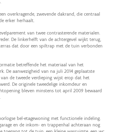
.
 een overkragende, zwevende dakrand, die centraal
e erker herhaalt.
gevelparement van twee contrasterende materialen.
eder. De linkerhelft van de achtergevel wijkt terug,
terras dat door een spiltrap met de tuin verbonden
ormatie betreffende het materiaal van het
rk. De aanwezigheid van na juli 2014 geplaatste
 van de tweede verdieping wijst erop dat het
 werd. De originele tweedelige inkomdeur en
chtopening bleven minstens tot april 2009 bewaard
.
rlogse bel-etagewoning met functionele indeling.
e garage en de inkom- en trappenhal achteraan nog
e toegang tot de tuin, een kleine wasruimte, een wc