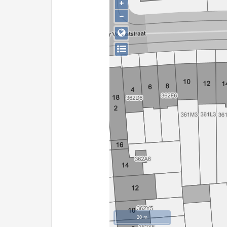
+
−
20 m