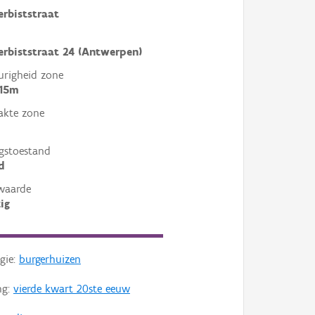
erbiststraat
erbiststraat 24 (Antwerpen)
righeid zone
 15m
akte zone
gstoestand
d
waarde
ig
gie:
burgerhuizen
ng:
vierde kwart 20ste eeuw