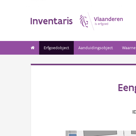
Inventaris
Erfgoedobject
Aanduidingsobject
Waarne
Eeng
I